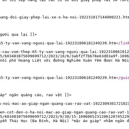
hang-doi-giay-phep-lai-xe-o-ha-noi-192231017144000221.ht
gười qua lại ]]>
65-ty-van-vang-nguoi-qua-lai-192231006181249239.htm
</lin
-cau-vom-thep-65-ty-van-vang-nguoi-qua-lai-1922310061812
5/603483875699699712/2023/10/6/3abf2f7bb78e63d03a9f-1696
nối phố Hoàng Liệt với đường Nghiêm Xuân Yêm được Hà Nội
65-ty-van-vang-nguoi-qua-lai-192231006181249239.htm
</gui
áp" ngăn quảng cáo, rao vặt ]]>
a-noi-mac-ao-giap-ngan-quang-cao-rao-vat-192230930172102
en-cot-den-o-ha-noi-mac-ao-giap-ngan-quang-cao-rao-vat-1
5/603483875699699712/2023/9/30/15-1696065231206120745229
yễn Thái Học (Ba Đình, Hà Nội) "mặc áo giáp" nhằm ngăn d