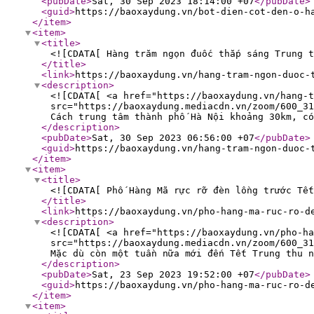
<pubDate
>
Sat, 30 Sep 2023 18:14:00 +07
</pubDate
>
<guid
>
https://baoxaydung.vn/bot-dien-cot-den-o-h
</item
>
<item
>
<title
>
<![CDATA[ Hàng trăm ngọn đuốc thắp sáng Trung t
</title
>
<link
>
https://baoxaydung.vn/hang-tram-ngon-duoc-
<description
>
<![CDATA[ <a href="https://baoxaydung.vn/hang-t
src="https://baoxaydung.mediacdn.vn/zoom/600_31
Cách trung tâm thành phố Hà Nội khoảng 30km, có
</description
>
<pubDate
>
Sat, 30 Sep 2023 06:56:00 +07
</pubDate
>
<guid
>
https://baoxaydung.vn/hang-tram-ngon-duoc-
</item
>
<item
>
<title
>
<![CDATA[ Phố Hàng Mã rực rỡ đèn lồng trước Tết
</title
>
<link
>
https://baoxaydung.vn/pho-hang-ma-ruc-ro-d
<description
>
<![CDATA[ <a href="https://baoxaydung.vn/pho-ha
src="https://baoxaydung.mediacdn.vn/zoom/600_31
Mặc dù còn một tuần nữa mới đến Tết Trung thu n
</description
>
<pubDate
>
Sat, 23 Sep 2023 19:52:00 +07
</pubDate
>
<guid
>
https://baoxaydung.vn/pho-hang-ma-ruc-ro-d
</item
>
<item
>