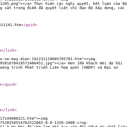
1205.png"></a> Thực hiện các nghị quyết, kết luận của Bộ
g sắt trọng điểm đã quyết liệt chỉ đạo Bộ Xây dựng, các
311141.htm
</guid
>
m
</link
>
o-xe-may-dien-192231110005705781.htm"><img
9581678419572486451.jpg"></a> Hơn 100 khách mời dự hội
ương trình Phát triển Liên hợp quốc (UNDP) và Đại sứ
m
</guid
>
m
</link
>
17144000221.htm"><img
7528350554762522065-0-0-1250-2000-crop-
X) ở Hà Nội để chờ làm thủ tục cấp đổi GPLX từ chất liệu