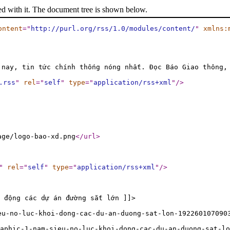
ed with it. The document tree is shown below.
ontent
="
http://purl.org/rss/1.0/modules/content/
"
xmlns:
 nay, tin tức chính thống nóng nhất. Đọc Báo Giao thông,
.rss
"
rel
="
self
"
type
="
application/rss+xml
"
/>
age/logo-bao-xd.png
</url
>
"
rel
="
self
"
type
="
application/rss+xml
"
/>
 động các dự án đường sắt lớn ]]>
eu-no-luc-khoi-dong-cac-du-an-duong-sat-lon-192260107090
aphic-1-nam-sieu-no-luc-khoi-dong-cac-du-an-duong-sat-lo