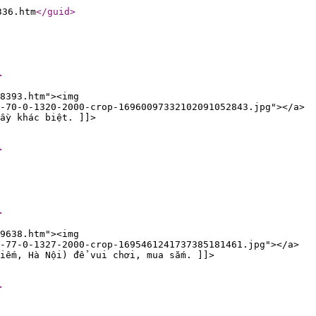
336.htm
</guid
>
>
8393.htm"><img
-70-0-1320-2000-crop-16960097332102091052843.jpg"></a>
ầy khác biệt. ]]>
>
>
9638.htm"><img
-77-0-1327-2000-crop-1695461241737385181461.jpg"></a>
iếm, Hà Nội) để vui chơi, mua sắm. ]]>
>