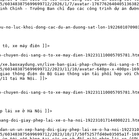
5/603483875699699712/2026/1/7/avatar-1767762640405136382
Minh Chính - Trưởng Ban chỉ đạo các công trình dự án đườn
eu-no-luc-khoi-dong-cac-du-an-duong-sat-lon-192260107090
 tô, xe máy điện ]]>
p-chuyen-doi-sang-o-to-xe-may-dien-192231110005705781.ht
/xe.baoxaydung.vn/live-ban-giai-phap-chuyen-doi-sang-o-t
5/603483875699699712/2023/11/10/avatar-640px-x-400px-169
giao thông điện do Bộ Giao thông vận tải phối hợp với Ch
/11 tại Hà Nội. ]]>
p-chuyen-doi-sang-o-to-xe-may-dien-192231110005705781.ht
p lái xe ở Hà Nội ]]>
hang-doi-giay-phep-lai-xe-o-ha-noi-192231017144000221.ht
dan-un-un-xep-hang-doi-giay-phep-lai-xe-o-ha-noi-1922310
5/603483875699699712/2023/10/17/50f5257fd40e03505a1f-169
 ùn tới xếp hàng tại các cơ sở đổi giấy phép lái xe (GPL