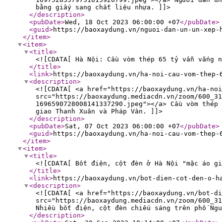
bằng giấy sang chất liệu nhựa. ]]>
</description
>
<pubDate
>
Wed, 18 Oct 2023 06:00:00 +07
</pubDate
>
<guid
>
https://baoxaydung.vn/nguoi-dan-un-un-xep-
</item
>
<item
>
<title
>
<![CDATA[ Hà Nội: Cầu vòm thép 65 tỷ vẫn vắng n
</title
>
<link
>
https://baoxaydung.vn/ha-noi-cau-vom-thep-
<description
>
<![CDATA[ <a href="https://baoxaydung.vn/ha-noi
src="https://baoxaydung.mediacdn.vn/zoom/600_31
1696590728008141337290.jpeg"></a> Cầu vòm thép 
giao Thanh Xuân và Pháp Vân. ]]>
</description
>
<pubDate
>
Sat, 07 Oct 2023 06:00:00 +07
</pubDate
>
<guid
>
https://baoxaydung.vn/ha-noi-cau-vom-thep-
</item
>
<item
>
<title
>
<![CDATA[ Bốt điện, cột đèn ở Hà Nội "mặc áo gi
</title
>
<link
>
https://baoxaydung.vn/bot-dien-cot-den-o-h
<description
>
<![CDATA[ <a href="https://baoxaydung.vn/bot-di
src="https://baoxaydung.mediacdn.vn/zoom/600_31
Nhiều bốt điện, cột đèn chiếu sáng trên phố Ngu
</description
>