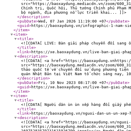
src="https://baoxaydung.mediacdn.vn/zoom/600_31
Chính trị, Quốc hội, Thủ tướng Chính phủ Phạm 
bộ ngành, địa phương nỗ lực triển khai... ]]>
</description
>
<pubDate
>
Wed, 07 Jan 2026 11:19:00 +07
</pubDate
>
<guid
>
https://baoxaydung.vn/infographic-1-nam-si
</item
>
<item
>
<title
>
<![CDATA[ LIVE: Bàn giải pháp chuyển đổi sang ô
</title
>
<link
>
https://xe.baoxaydung.vn/live-ban-giai-pha
<description
>
<![CDATA[ <a href="https://baoxaydung.vnhttps:/
src="https://baoxaydung.mediacdn.vn/zoom/600_31
thảo quốc tế về chuyển đổi sử dụng phương tiện 
quán Nhật Bản tại Việt Nam tổ chức sáng nay, 10
</description
>
<pubDate
>
Fri, 10 Nov 2023 08:17:00 +07
</pubDate
>
<guid
>
https://xe.baoxaydung.vn/live-ban-giai-pha
</item
>
<item
>
<title
>
<![CDATA[ Người dân ùn ùn xếp hàng đổi giấy phé
</title
>
<link
>
https://baoxaydung.vn/nguoi-dan-un-un-xep-
<description
>
<![CDATA[ <a href="https://baoxaydung.vn/nguoi-
src="https://baoxaydung.mediacdn.vn/zoom/600_31
16975283579731615926799.jpeg"></a> Người dân ùn