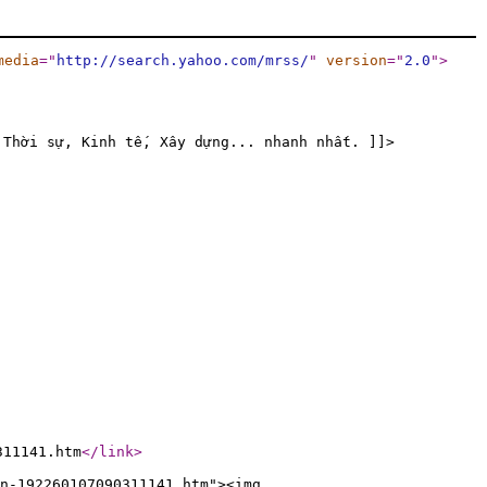
media
="
http://search.yahoo.com/mrss/
"
version
="
2.0
"
>
 Thời sự, Kinh tế, Xây dựng... nhanh nhất. ]]>
311141.htm
</link
>
n-192260107090311141.htm"><img