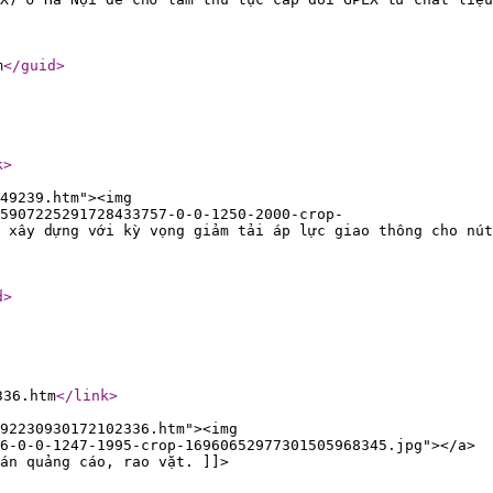
m
</guid
>
k
>
49239.htm"><img
5907225291728433757-0-0-1250-2000-crop-
 xây dựng với kỳ vọng giảm tải áp lực giao thông cho nút
d
>
336.htm
</link
>
92230930172102336.htm"><img
6-0-0-1247-1995-crop-16960652977301505968345.jpg"></a>
án quảng cáo, rao vặt. ]]>