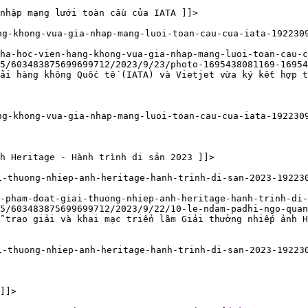
nhập mạng lưới toàn cầu của IATA ]]>
ng-khong-vua-gia-nhap-mang-luoi-toan-cau-cua-iata-192230
ha-hoc-vien-hang-khong-vua-gia-nhap-mang-luoi-toan-cau-
5/603483875699699712/2023/9/23/photo-1695438081169-16954
tải hàng không Quốc tế (IATA) và Vietjet vừa ký kết hợp t
ng-khong-vua-gia-nhap-mang-luoi-toan-cau-cua-iata-192230
h Heritage - Hành trình di sản 2023 ]]>
i-thuong-nhiep-anh-heritage-hanh-trinh-di-san-2023-19223
c-pham-doat-giai-thuong-nhiep-anh-heritage-hanh-trinh-di-
5/603483875699699712/2023/9/22/10-le-ndam-padhi-ngo-quan
 trao giải và khai mạc triển lãm Giải thưởng nhiếp ảnh H
i-thuong-nhiep-anh-heritage-hanh-trinh-di-san-2023-19223
]]>