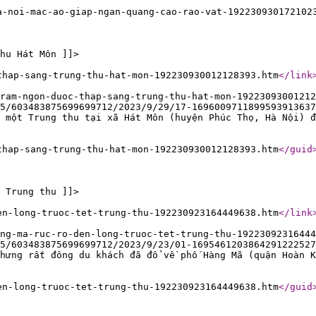
a-noi-mac-ao-giap-ngan-quang-cao-rao-vat-192230930172102
hu Hát Môn ]]>
thap-sang-trung-thu-hat-mon-192230930012128393.htm
</link
ram-ngon-duoc-thap-sang-trung-thu-hat-mon-19223093001212
5/603483875699699712/2023/9/29/17-1696009711899593913637
 một Trung thu tại xã Hát Môn (huyện Phúc Thọ, Hà Nội) đ
thap-sang-trung-thu-hat-mon-192230930012128393.htm
</guid
 Trung thu ]]>
en-long-truoc-tet-trung-thu-192230923164449638.htm
</link
ng-ma-ruc-ro-den-long-truoc-tet-trung-thu-19223092316444
5/603483875699699712/2023/9/23/01-1695461203864291222527
hưng rất đông du khách đã đổ về phố Hàng Mã (quận Hoàn K
en-long-truoc-tet-trung-thu-192230923164449638.htm
</guid