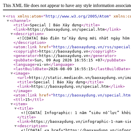
This XML file does not appear to have any style information associat
<rss
xmlns:atom
="
http://www.w3.org/2005/Atom
"
xmlns:c
<channel
>
<title
>
Special | Báo Xây dựng
</title
>
<link
>
https://baoxaydung.vn/special.htm
</link
>
<description
>
<![CDATA[ Báo điện tử Xây dựng mới nhất ngày hôm
</description
>
<atom:link
href
="
https://baoxaydung.vn/rss/special
<copyright
>
https://baoxaydung.vn
</copyright
>
<generator
>
https://baoxaydung.vn
</generator
>
<pubDate
>
Sun, 09 Aug 2026 16:55:15 +07
</pubDate
>
<language
>
vi-vn
</language
>
<lastBuildDate
>
2026-08-09 16:55:15
</lastBuildDate
>
<image
>
<url
>
https://static.mediacdn.vn/baoxaydung.vn/im
<title
>
Special | Báo Xây dựng
</title
>
<link
>
https://baoxaydung.vn/special.htm
</link
>
</image
>
<atom:link
href
="
https://baoxaydung.vn/special.htm
<ttl
>
15
</ttl
>
<item
>
<title
>
<![CDATA[ Infographic: 1 năm “siêu nỗ lực” khởi
</title
>
<link
>
https://baoxaydung.vn/infographic-1-nam-si
<description
>
<![CDATA[ <a href="https://baoxaydung.vn/infogr