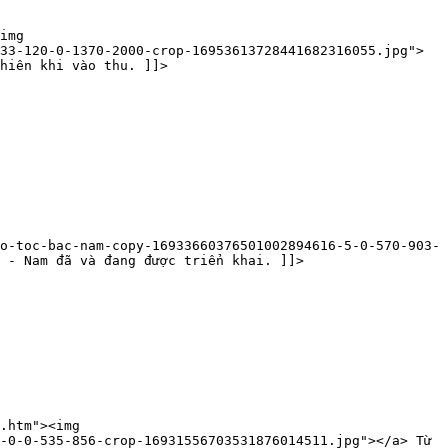
img
33-120-0-1370-2000-crop-16953613728441682316055.jpg">
hiên khi vào thu. ]]>
o-toc-bac-nam-copy-16933660376501002894616-5-0-570-903-
 - Nam đã và đang được triển khai. ]]>
.htm"><img
-0-0-535-856-crop-16931556703531876014511.jpg"></a> Từ