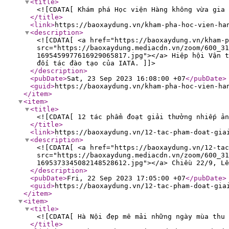
<title
>
<![CDATA[ Khám phá Học viện Hàng không vừa gia 
</title
>
<link
>
https://baoxaydung.vn/kham-pha-hoc-vien-ha
<description
>
<![CDATA[ <a href="https://baoxaydung.vn/kham-p
src="https://baoxaydung.mediacdn.vn/zoom/600_31
1695459977616929065817.jpg"></a> Hiệp hội Vận 
đối tác đào tạo của IATA. ]]>
</description
>
<pubDate
>
Sat, 23 Sep 2023 16:08:00 +07
</pubDate
>
<guid
>
https://baoxaydung.vn/kham-pha-hoc-vien-ha
</item
>
<item
>
<title
>
<![CDATA[ 12 tác phẩm đoạt giải thưởng nhiếp ản
</title
>
<link
>
https://baoxaydung.vn/12-tac-pham-doat-gia
<description
>
<![CDATA[ <a href="https://baoxaydung.vn/12-ta
src="https://baoxaydung.mediacdn.vn/zoom/600_31
1695373345082148528612.jpg"></a> Chiều 22/9, Lễ
</description
>
<pubDate
>
Fri, 22 Sep 2023 17:05:00 +07
</pubDate
>
<guid
>
https://baoxaydung.vn/12-tac-pham-doat-gia
</item
>
<item
>
<title
>
<![CDATA[ Hà Nội đẹp mê mải những ngày mùa thu 
</title
>