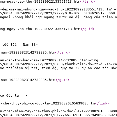
ung-ngay-vao-thu-192230922133551713.htm
</link
>
-dep-me-mai-nhung-ngay-vao-thu-192230922133551713.htm"><
5/603483875699699712/2023/9/22/010-169536134626517306681
người không khỏi ngỡ ngàng trước vẻ dịu dàng của thiên n
ung-ngay-vao-thu-192230922133551713.htm
</guid
>
 tốc Bắc - Nam ]]>
-nam-192230823142732885.htm
</link
>
an-cao-toc-bac-nam-192230823142732885.htm"><img
15/603483875699699712/2023/8/30/thumb-tien-do-22-du-an-ca
ve thể hiện vị trí, tiến độ, quy mô 22 dự án cao tốc Bắc
-nam-192230823142732885.htm
</guid
>
cơ độc lạ ]]>
y-che-thuy-phi-co-doc-la-19223082610563908.htm
</link
>
u-treo-mien-tay-che-thuy-phi-co-doc-la-19223082610563908
5/603483875699699712/2023/8/27/no-1693155657949858986923