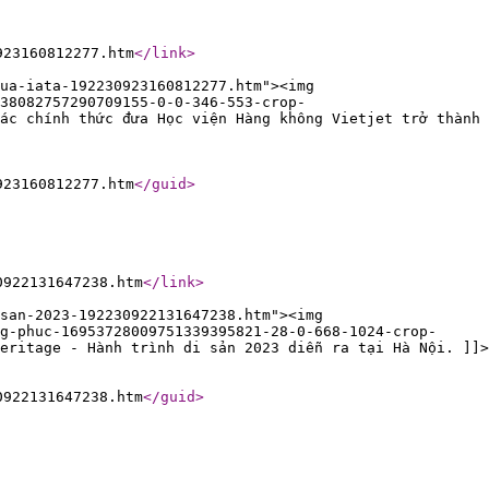
923160812277.htm
</link
>
cua-iata-192230923160812277.htm"><img
38082757290709155-0-0-346-553-crop-
ác chính thức đưa Học viện Hàng không Vietjet trở thành
923160812277.htm
</guid
>
0922131647238.htm
</link
>
san-2023-192230922131647238.htm"><img
g-phuc-16953728009751339395821-28-0-668-1024-crop-
eritage - Hành trình di sản 2023 diễn ra tại Hà Nội. ]]>
0922131647238.htm
</guid
>