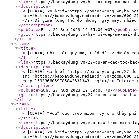
<link
>
https://baoxaydung.vn/ha-noi-dep-me-mai-nh
<description
>
<![CDATA[ <a href="https://baoxaydung.vn/ha-noi
src="https://baoxaydung.mediacdn.vn/zoom/600_31
</a> Đi giữa lòng Thủ đô những ngày này, nhiều 
</description
>
<pubDate
>
Fri, 22 Sep 2023 16:05:00 +07
</pubDate
>
<guid
>
https://baoxaydung.vn/ha-noi-dep-me-mai-nh
</item
>
<item
>
<title
>
<![CDATA[ Chi tiết quy mô, tiến độ 22 dự án cao
</title
>
<link
>
https://baoxaydung.vn/22-du-an-cao-toc-bac
<description
>
<![CDATA[ <a href="https://baoxaydung.vn/22-du-
src="https://baoxaydung.mediacdn.vn/zoom/600_3
crop-1693366059785843631343.jpg"></a> Interacti
</description
>
<pubDate
>
Sun, 27 Aug 2023 19:59:00 +07
</pubDate
>
<guid
>
https://baoxaydung.vn/22-du-an-cao-toc-bac
</item
>
<item
>
<title
>
<![CDATA[ “Vua” cầu treo miền Tây chế thủy phi 
</title
>
<link
>
https://baoxaydung.vn/vua-cau-treo-mien-ta
<description
>
<![CDATA[ <a href="https://baoxaydung.vn/vua-ca
src="https://baoxaydung.mediacdn.vn/zoom/600_31