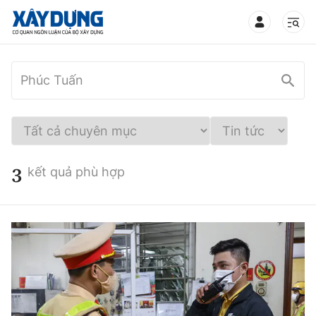
TIN BỘ XÂY DỰNG
CHUYÊN MỤC
3
kết quả phù hợp
Mới nhất
Thời sự
Chính trị
Xây dựng
Xã hội
Chỉ đạo điều hành
Giao thông