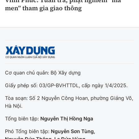
Vĩnh Phúc: Tuần tra, phạt nghiêm “ma
Tổng biên tập:
Nguyễn Thị Hồng Nga
men” tham gia giao thông
Phó Tổng biên tập:
Nguyễn Sơn Tùng,
Nguyễn Đức Thắng, La Đức Hùng
Hotline:
Quảng cáo và Phát hành:
0901 514 799
0915 057 282
Email:
bandoc@baoxaydung.vn
Cấm sao chép dưới mọi hình thức nếu không có sự
chấp thuận bằng văn bản.
Cơ quan chủ quản: Bộ Xây dựng
Giấy phép số: 03/GP-BVHTTDL, cấp ngày 1/4/2025.
Tòa soạn: Số 2 Nguyễn Công Hoan, phường Giảng Võ,
Hà Nội.
Thông tin tòa
Tổng biên tập:
Nguyễn Thị Hồng Nga
soạn
Phó Tổng biên tập:
Nguyễn Sơn Tùng,