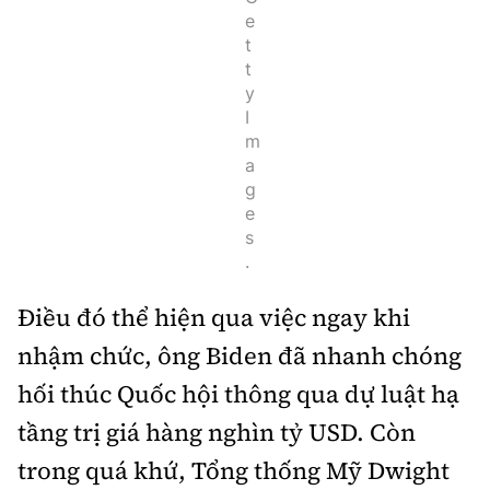
e
t
t
y
I
m
a
g
e
s
.
Điều đó thể hiện qua việc ngay khi
nhậm chức, ông Biden đã nhanh chóng
hối thúc Quốc hội thông qua dự luật hạ
tầng trị giá hàng nghìn tỷ USD. Còn
trong quá khứ, Tổng thống Mỹ Dwight