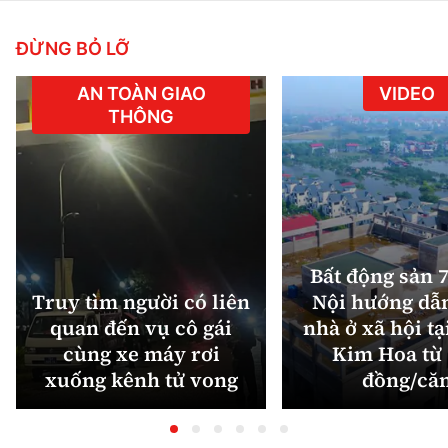
ĐỪNG BỎ LỠ
AN TOÀN GIAO
VIDEO
THÔNG
Bất động sản 7
Truy tìm người có liên
Nội hướng dẫ
quan đến vụ cô gái
nhà ở xã hội tạ
cùng xe máy rơi
Kim Hoa từ 
xuống kênh tử vong
đồng/că