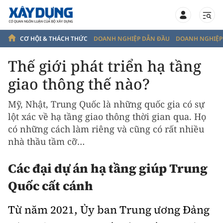
CƠ HỘI & THÁCH THỨC
DOANH NGHIỆP DẪN ĐẦU
DOANH NGHIỆP
Thế giới phát triển hạ tầng
CƠ HỘI & THÁCH THỨC
giao thông thế nào?
THƯ TOÀ SOẠN
DOANH NGHIỆP DẪN ĐẦU
Mỹ, Nhật, Trung Quốc là những quốc gia có sự
NHÀ THẦU VIỆT VÀ HOÀI BÃO VƯƠN TẦM THẾ GIỚI
lột xác về hạ tầng giao thông thời gian qua. Họ
TẬP ĐOÀN ĐÈO CẢ
DOANH NGHIỆP GIAO THÔNG TĂNG TỐC CHUYỂN ĐỔI SỐ
DOANH NGHIỆP ĐỒNG HÀNH
có những cách làm riêng và cũng có rất nhiều
CIENCO 4
nhà thầu tầm cỡ…
THẾ GIỚI PHÁT TRIỂN HẠ TẦNG GIAO THÔNG THẾ NÀO?
DACINCO KHẲNG ĐỊNH TẦM VÓC NHÀ THẦU HẠ TẦNG TỪ HỆ
CÔNG TY CP PHƯƠNG THÀNH
THỐNG THIẾT BỊ THI CÔNG CHUYÊN SÂU
NHÀ THẦU VIỆT CẦN GÌ ĐỂ CHINH PHỤC NHỮNG ĐỈNH CAO MỚI?
Các đại dự án hạ tầng giúp Trung
TCT XÂY DỰNG TRƯỜNG SƠN
HOÀNG HUY AUTO DONGFENG GX 450 RA MẮT XE ĐẦU KÉO PHIÊN
KỲ VỌNG ĐỘT PHÁ HẠ TẦNG GIAO THÔNG VIỆT NAM
Quốc cất cánh
BẢN RỒNG THIÊNG
TCT XÂY DỰNG SỐ 1 - CTCP
CÔNG TY CỔ PHẦN ĐƯỜNG SẮT SÀI GÒN
TỔNG CÔNG TY 36
Từ năm 2021, Ủy ban Trung ương Đảng
CÔNG TY TNHH CƠ GIỚI MỸ DUNG