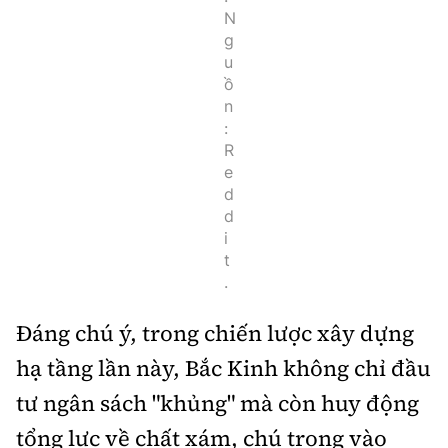
N
g
u
ồ
n
:
R
e
d
d
i
t
.
Đáng chú ý, trong chiến lược xây dựng
hạ tầng lần này, Bắc Kinh không chỉ đầu
tư ngân sách "khủng" mà còn huy động
tổng lực về chất xám, chú trọng vào