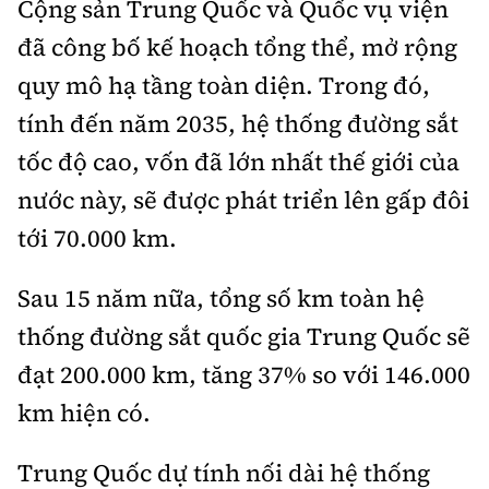
CÔNG TY TRUNG CHÍNH
Cộng sản Trung Quốc và Quốc vụ viện
CÔNG TY CỔ PHẦN ĐẦU TƯ 468
TẬP ĐOÀN XÂY DỰNG MIỀN TRUNG
đã công bố kế hoạch tổng thể, mở rộng
CÔNG TY CỔ PHẦN QUẢN LÝ VÀ XÂY DỰNG ĐƯỜNG BỘ 470
TẬP ĐOÀN XÂY DỰNG 168 VN
quy mô hạ tầng toàn diện. Trong đó,
CÔNG TY CỔ PHẦN BÁCH LONG
TẬP ĐOÀN THUẬN AN - TAG
tính đến năm 2035, hệ thống đường sắt
CÔNG TY CP XÂY DỰNG ĐƯỜNG BỘ SỐ 1 HÀ TĨNH
CTCP TẬP ĐOÀN THÀNH HUY
tốc độ cao, vốn đã lớn nhất thế giới của
CÔNG TY TNHH HOÀNG KHANG GROUP
CÔNG TY KHANG NGUYÊN
nước này, sẽ được phát triển lên gấp đôi
CÔNG TY TNHH SẢN XUẤT VÀ XÂY DỰNG HT86 VIỆT NAM
CÔNG TY BẮC TRUNG NAM
tới 70.000 km.
CÔNG TY TNHH XÂY DỰNG CHẤN NAM
Sau 15 năm nữa, tổng số km toàn hệ
CÔNG TY TNHH TỔNG HỢP MINH LAI
thống đường sắt quốc gia Trung Quốc sẽ
CÔNG TY TNHH ĐỒNG THUẬN HÀ
đạt 200.000 km, tăng 37% so với 146.000
CÔNG TY TNHH KHÁNH CƯỜNG
km hiện có.
CÔNG TY TNHH MTV LONG HẢI
Trung Quốc dự tính nối dài hệ thống