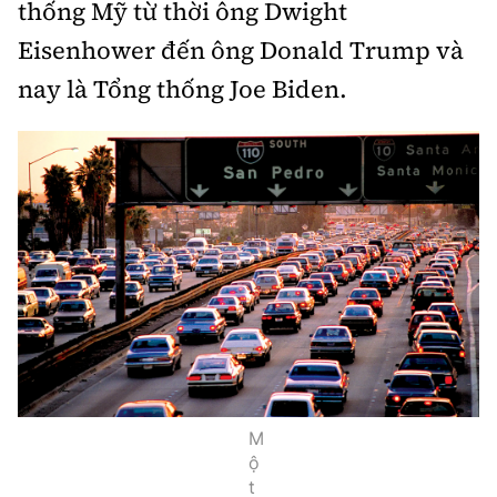
thống Mỹ từ thời ông Dwight
Eisenhower đến ông Donald Trump và
nay là Tổng thống Joe Biden.
M
ộ
t