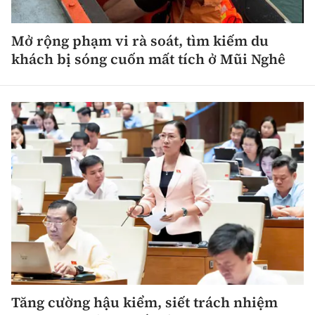
Tổng biên tập:
Nguyễn Thị Hồng Nga
Phó Tổng biên tập:
Nguyễn Sơn Tùng,
Mở rộng phạm vi rà soát, tìm kiếm du
Nguyễn Đức Thắng, La Đức Hùng
khách bị sóng cuốn mất tích ở Mũi Nghê
Hotline:
Quảng cáo và Phát hành:
0901 514 799
0915 057 282
Email:
bandoc@baoxaydung.vn
Cấm sao chép dưới mọi hình thức nếu không có sự
chấp thuận bằng văn bản.
Thông tin tòa
soạn
Tăng cường hậu kiểm, siết trách nhiệm