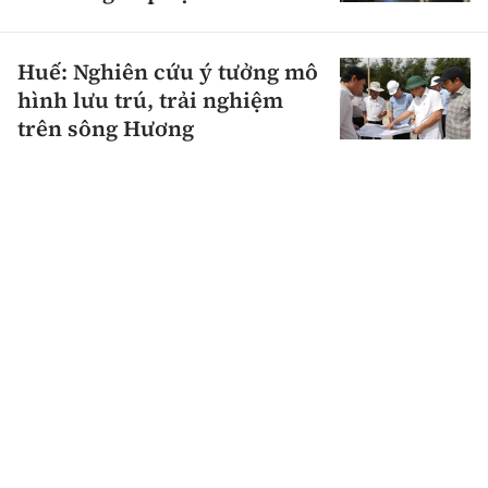
Huế: Nghiên cứu ý tưởng mô
hình lưu trú, trải nghiệm
trên sông Hương
Gia Lai: Du lịch từ biển xanh
đến đại ngàn kỳ vọng ở đột
phá hạ tầng
NSƯT Thành Lộc chuẩn bị ra mắt Kịch
đoàn Thành Lộc
Tai nạn tại đường ngang đường sắt, một cụ
bà tử vong