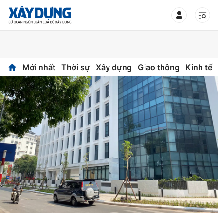
TIN BỘ XÂY DỰNG
Mới nhất
Thời sự
Xây dựng
Giao thông
Kinh tế
CHUYÊN MỤC
Mới nhất
Thời sự
Chính trị
Xây dựng
Xã hội
Chỉ đạo điều hành
Giao thông