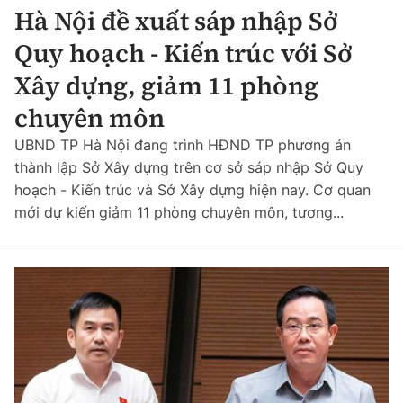
Hà Nội đề xuất sáp nhập Sở
Chuyện dọc đường
Quy hoạch kiến trúc
Quản lý
Kinh tế
Quy hoạch - Kiến trúc với Sở
Cải chính
Vật liệu xây dựng
Đường bộ
Xây dựng, giảm 11 phòng
Thị trường
Pháp luật
chuyên môn
Giám định chất lượng
Hàng không
Tài chính
Thanh tra
UBND TP Hà Nội đang trình HĐND TP phương án
An toàn giao thông
Quản lý đô thị
Đường sắt
thành lập Sở Xây dựng trên cơ sở sáp nhập Sở Quy
Chứng khoán
An ninh hình sự
Giao thông 24h
hoạch - Kiến trúc và Sở Xây dựng hiện nay. Cơ quan
Chất lượng sống
Đăng kiểm
mới dự kiến giảm 11 phòng chuyên môn, tương...
Bảo hiểm
Điều tra
ATGT địa phương
Giáo dục
Văn hóa - Giải Trí
Đường sắt tốc độ cao
Doanh nghiệp
Pháp đình
Văn hóa giao thông
Y tế
Văn hóa
Đường thủy
Thể thao
Hỏi - Đáp
Lái xe an toàn
Đời sống
Showbiz
Hàng hải
Bóng đá
Công nghệ
Chung tay vì ATGT
Lao động - Công đoàn
Điện ảnh
Đường sắt đô thị
Bình luận
Công nghệ mới