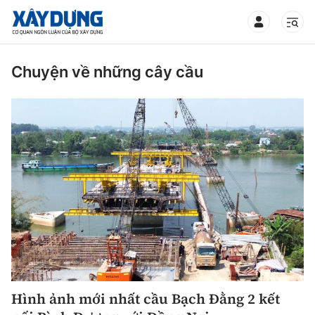
TIN BỘ XÂY DỰNG
Chuyện về những cây cầu
CHUYÊN MỤC
Mới nhất
Thời sự
Chính trị
Xây dựng
Xã hội
Hình ảnh mới nhất cầu Bạch Đằng 2 kết
Chỉ đạo điều hành
Giao thông