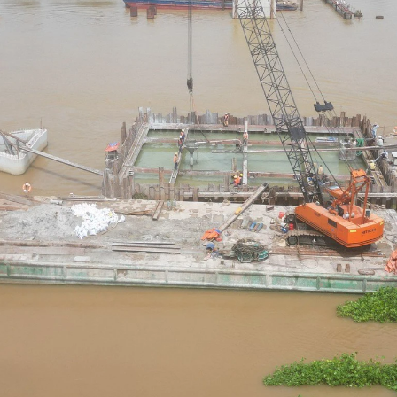
Bình luận
Sản phẩm mới
Hậu trường sao
AI
360 độ thể thao
Tư vấn
Video
Thời sự
Khám phá
Camera giao thông
Câu chuyện giao thông
Lăng kính xây dựng
Giải trí - Thể thao