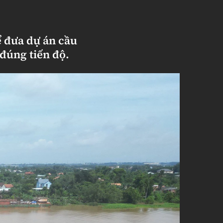
 đưa dự án cầu
 đúng tiến độ.
Sách Vận tải
Sách Nhà thầu
Gửi góp ý phản
ảnh