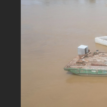
Y tế
Showbiz
Đời sống
Điện ảnh
Lao động - Công đoàn
Âm nhạc
Thế giới
Đi ++
Thời sự Quốc tế
Du lịch
Hồ sơ tài liệu
Khám phá
Thế giới giao thông
Lối sống
Thế giới xây dựng
Ẩm thực