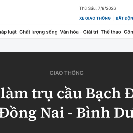
Thứ Sáu, 7/8/2026
XE GIAO THÔNG
BẤT ĐỘ
háp luật
Chất lượng sống
Văn hóa - Giải trí
Thể thao
Côn
Giao thông
Kinh tế
ành
Quản lý
Thị trường
GIAO THÔNG
 trúc
Đường bộ
Tài chính
làm trụ cầu Bạch 
ng
Hàng không
Chứng khoán
 lượng
Đường sắt
Bảo hiểm
 Đồng Nai - Bình D
Đường sắt tốc độ cao
Doanh nghiệp
Đăng kiểm
xem thêm