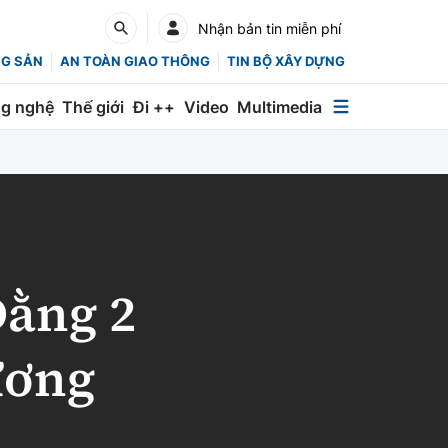
Nhận bản tin miễn phí
NG SẢN
AN TOÀN GIAO THÔNG
TIN BỘ XÂY DỰNG
g nghệ
Thế giới
Đi ++
Video
Multimedia
Multimedia
Special
Emagazine
Photo
Đằng 2
Infographic
ương
English
Các chuyên trang