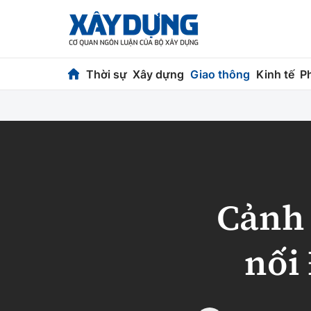
Thời sự
Xây dựng
Giao thông
Kinh tế
P
Thời sự
Xây dựng
Chính trị
Chỉ đạo điều h
Xã hội
Quy hoạch kiến
Cảnh 
Chuyện dọc đường
Vật liệu xây dự
Cải chính
Giám định chất
nối
Quản lý đô thị