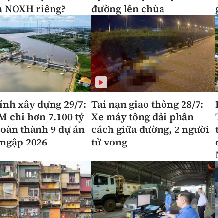
a NOXH riêng?
đường lên chùa
ính xây dựng 29/7:
Tai nạn giao thông 28/7:
 chi hơn 7.100 tỷ
Xe máy tông dải phân
oàn thành 9 dự án
cách giữa đường, 2 người
ngập 2026
tử vong