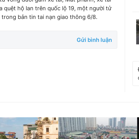
 quệt hộ lan trên quốc lộ 19, một người tử
Bình luận
Sản phẩm mới
trong bản tin tai nạn giao thông 6/8.
Hậu trường sao
AI
360 độ thể thao
Tư vấn
Gửi bình luận
Video
Thời sự
Khám phá
Camera giao thông
Câu chuyện giao thông
Lăng kính xây dựng
Giải trí - Thể thao