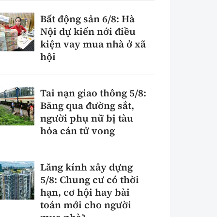
Bất động sản 6/8: Hà
Nội dự kiến nới điều
kiện vay mua nhà ở xã
hội
Sách Vận tải
Tai nạn giao thông 5/8:
Sách Nhà thầu
Băng qua đường sắt,
người phụ nữ bị tàu
Gửi góp ý phản
hỏa cán tử vong
ảnh
Lăng kính xây dựng
5/8: Chung cư có thời
hạn, cơ hội hay bài
toán mới cho người