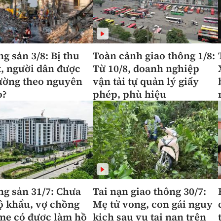
ng sản 3/8: Bị thu
Toàn cảnh giao thông 1/8:
t, người dân được
Từ 10/8, doanh nghiệp
ường theo nguyên
vận tải tự quản lý giấy
o?
phép, phù hiệu
ng sản 31/7: Chưa
Tai nạn giao thông 30/7:
ộ khẩu, vợ chồng
Mẹ tử vong, con gái nguy
mẹ có được làm hồ
kịch sau vụ tai nạn trên