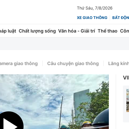
Thứ Sáu, 7/8/2026
XE GIAO THÔNG
BẤT ĐỘ
háp luật
Chất lượng sống
Văn hóa - Giải trí
Thể thao
Côn
Giao thông
Kinh tế
ành
Quản lý
Thị trường
amera giao thông
Câu chuyện giao thông
Lăng kín
 trúc
Đường bộ
Tài chính
VI
ng
Hàng không
Chứng khoán
 lượng
Đường sắt
Bảo hiểm
Đường sắt tốc độ cao
Doanh nghiệp
Đăng kiểm
xem thêm