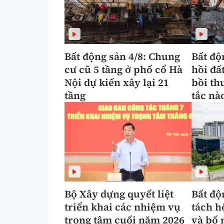
Bất động sản 4/8: Chung
Bất độ
cư cũ 5 tầng ở phố cổ Hà
hồi đấ
Nội dự kiến xây lại 21
bồi th
tầng
tắc nà
Bộ Xây dựng quyết liệt
Bất độ
triển khai các nhiệm vụ
tách h
trọng tâm cuối năm 2026
và bố 