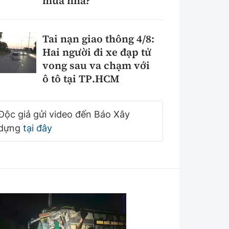
mua nhà?
Tai nạn giao thông 4/8:
Hai người đi xe đạp tử
vong sau va chạm với
ô tô tại TP.HCM
Độc giả gửi video đến Báo Xây
dựng
tại đây