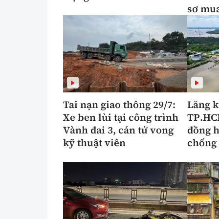
sơ mu
Tai nạn giao thông 29/7:
Lăng k
Xe ben lùi tại công trình
TP.HCM
Vành đai 3, cán tử vong
đồng h
kỹ thuật viên
chống 