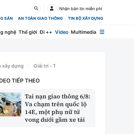
Nhận bản tin miễn phí
NG SẢN
AN TOÀN GIAO THÔNG
TIN BỘ XÂY DỰNG
g nghệ
Thế giới
Đi ++
Video
Multimedia
Multimedia
Special
h xây dựng
Giải trí - Thể thao
Emagazine
DEO TIẾP THEO
Photo
Tai nạn giao thông 6/8:
Infographic
Va chạm trên quốc lộ
English
14E, một phụ nữ tử
vong dưới gầm xe tải
Các chuyên trang