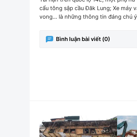
cẩu tông sập cầu Đăk Lung; Xe máy va
Y tế
Showbiz
vong… là những thông tin đáng chú ý 
Đời sống
Điện ảnh
Lao động - Công đoàn
Âm nhạc
Bình luận bài viết (
0
)
Thế giới
Đi ++
Thời sự Quốc tế
Du lịch
Hồ sơ tài liệu
Khám phá
Thế giới giao thông
Lối sống
Thế giới xây dựng
Ẩm thực