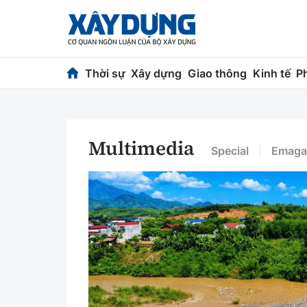
Thời sự
Xây dựng
Giao thông
Kinh tế
P
Thời sự
Xây dựng
Multimedia
Chính trị
Chỉ đạo điều h
Special
Emaga
Xã hội
Quy hoạch kiến
Chuyện dọc đường
Vật liệu xây dự
Cải chính
Giám định chất
Quản lý đô thị