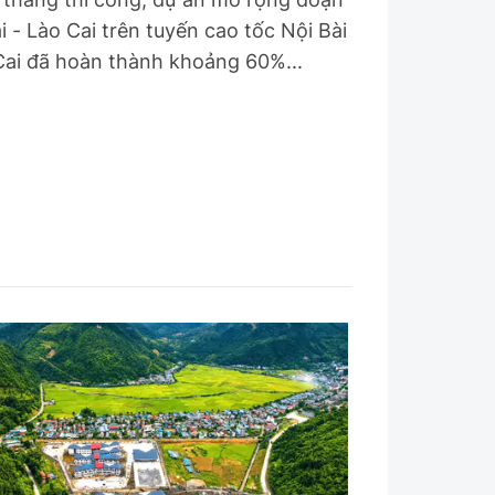
i - Lào Cai trên tuyến cao tốc Nội Bài
Cai đã hoàn thành khoảng 60%...
Sách Vận tải
Sách Nhà thầu
Gửi góp ý phản
ảnh