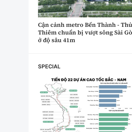
Y tế
Showbiz
Đời sống
Điện ảnh
Cận cảnh metro Bến Thành - Th
Thiêm chuẩn bị vượt sông Sài G
Lao động - Công đoàn
Âm nhạc
ở độ sâu 41m
Thế giới
Đi ++
Thời sự Quốc tế
Du lịch
SPECIAL
Hồ sơ tài liệu
Khám phá
Thế giới giao thông
Lối sống
Thế giới xây dựng
Ẩm thực