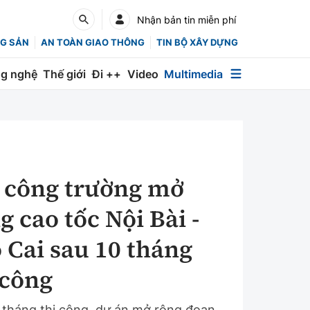
Nhận bản tin miễn phí
G SẢN
AN TOÀN GIAO THÔNG
TIN BỘ XÂY DỰNG
g nghệ
Thế giới
Đi ++
Video
Multimedia
Multimedia
Special
Emagazine
 công trường mở
Photo
g cao tốc Nội Bài -
Infographic
 Cai sau 10 tháng
English
 công
Các chuyên trang
 tháng thi công, dự án mở rộng đoạn