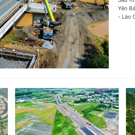
hông
Đường thủy
Yên Bá
- Lào 
h
Hàng hải
ng
Đường sắt đô thị
hông
Nhà thầu
Mời thầu - Đấu thầu
TGT
Thi viết về Ngành
ao thông
rí
Thể thao
Công nghệ
Bóng đá
Công nghệ mới