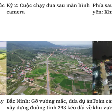
úc
Kỳ 2: Cuộc chạy đua sau màn hình
Phía sa
camera
yên: Kh
ây
Bắc Ninh: Gỡ vướng mắc, đưa dự án
Toàn cả
xây dựng đường tỉnh 293 kéo dài về
khu vực