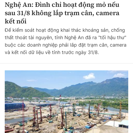
Nghệ An: Đình chỉ hoạt động mỏ nếu
Chuyện dọc đường
Quy hoạch kiến trúc
Quản lý
sau 31/8 không lắp trạm cân, camera
Kinh tế
Cải chính
kết nối
Vật liệu xây dựng
Đường bộ
Thị trường
Để kiểm soát hoạt động khai thác khoáng sản, chống
Pháp luật
Giám định chất lượng
thất thoát tài nguyên, tỉnh Nghệ An đã ra "tối hậu thư"
Hàng không
Tài chính
Thanh tra
buộc các doanh nghiệp phải lắp đặt trạm cân, camera
An toàn giao thông
Quản lý đô thị
và kết nối dữ liệu về tỉnh trước ngày 31/8.
Đường sắt
Chứng khoán
An ninh hình sự
Giao thông 24h
Chất lượng sống
Đăng kiểm
Bảo hiểm
Điều tra
ATGT địa phương
Giáo dục
Văn hóa - Giải Trí
Đường sắt tốc độ cao
Doanh nghiệp
Pháp đình
Văn hóa giao thông
Y tế
Văn hóa
Đường thủy
Thể thao
Hỏi - Đáp
Lái xe an toàn
Đời sống
Showbiz
Hàng hải
Bóng đá
Công nghệ
Chung tay vì ATGT
Lao động - Công đoàn
Điện ảnh
Đường sắt đô thị
Bình luận
Công nghệ mới