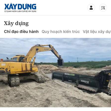
TIN BỘ XÂY DỰNG
Xây dựng
Chỉ đạo điều hành
Quy hoạch kiến trúc
Vật liệu xây d
CHUYÊN MỤC
Mới nhất
Thời sự
Chính trị
Xây dựng
Xã hội
Chỉ đạo điều hành
Giao thông