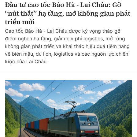
Đầu tư cao tốc Bảo Hà - Lai Châu: Gỡ
Chuyện dọc đường
Quy hoạch kiến trúc
Quản lý
“nút thắt” hạ tầng, mở không gian phát
Kinh tế
Cải chính
triển mới
Vật liệu xây dựng
Đường bộ
Thị trường
Cao tốc Bảo Hà - Lai Châu được kỳ vọng tháo gỡ
Pháp luật
Giám định chất lượng
điểm nghẽn hạ tầng, giảm chi phí logistics, mở rộng
Hàng không
Tài chính
Thanh tra
không gian phát triển và khai thác hiệu quả tiềm năng
An toàn giao thông
Quản lý đô thị
về biên mậu, du lịch, logistics và các nguồn lực chiến
Đường sắt
Chứng khoán
An ninh hình sự
lược của Lai Châu.
Giao thông 24h
Chất lượng sống
Đăng kiểm
Bảo hiểm
Điều tra
ATGT địa phương
Giáo dục
Văn hóa - Giải Trí
Đường sắt tốc độ cao
Doanh nghiệp
Pháp đình
Văn hóa giao thông
Y tế
Văn hóa
Đường thủy
Thể thao
Hỏi - Đáp
Lái xe an toàn
Đời sống
Showbiz
Hàng hải
Bóng đá
Công nghệ
Chung tay vì ATGT
Lao động - Công đoàn
Điện ảnh
Đường sắt đô thị
Bình luận
Công nghệ mới