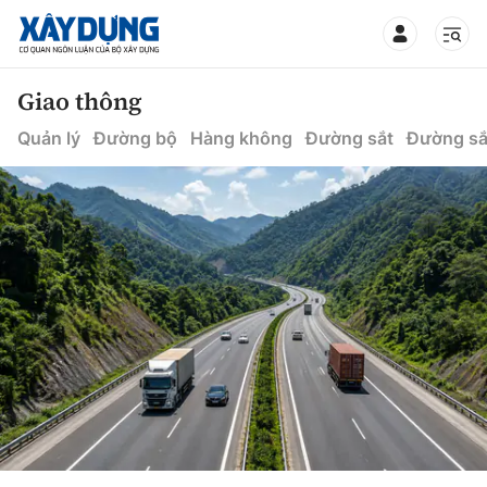
TIN BỘ XÂY DỰNG
Giao thông
Quản lý
Đường bộ
Hàng không
Đường sắt
Đường sắ
CHUYÊN MỤC
Mới nhất
Thời sự
Chính trị
Xây dựng
Xã hội
Chỉ đạo điều hành
Giao thông