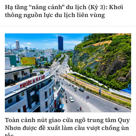
Tổng biên tập:
Nguyễn Thị Hồng Nga
Hạ tầng “nâng cánh" du lịch (Kỳ 3): Khơi
thông nguồn lực du lịch liên vùng
Phó Tổng biên tập:
Nguyễn Sơn Tùng,
Nguyễn Đức Thắng, La Đức Hùng
Hotline:
Quảng cáo và Phát hành:
0901 514 799
0915 057 282
Email:
bandoc@baoxaydung.vn
Cấm sao chép dưới mọi hình thức nếu không có sự
chấp thuận bằng văn bản.
Thông tin tòa
soạn
Toàn cảnh nút giao cửa ngõ trung tâm Quy
Nhơn được đề xuất làm cầu vượt chống ùn
tắc