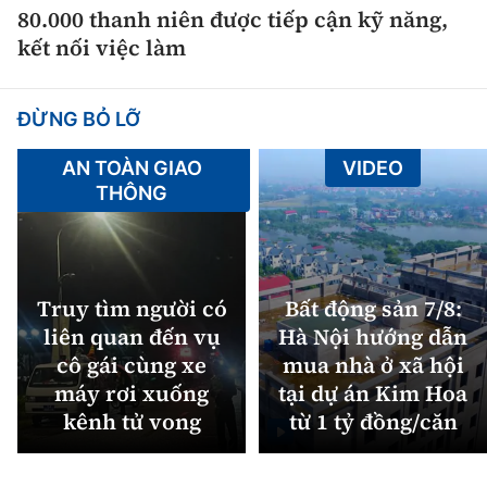
80.000 thanh niên được tiếp cận kỹ năng,
kết nối việc làm
ĐỪNG BỎ LỠ
AN TOÀN GIAO
VIDEO
THÔNG
Truy tìm người có
Bất động sản 7/8:
liên quan đến vụ
Hà Nội hướng dẫn
cô gái cùng xe
mua nhà ở xã hội
máy rơi xuống
tại dự án Kim Hoa
kênh tử vong
từ 1 tỷ đồng/căn