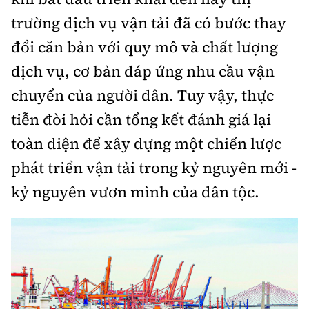
CÔNG TY CỔ PHẦN VẬN TẢI THƯƠNG MẠI VÀ DỊCH VỤ ĐẤT CẢNG
CẢNG TỔNG HỢP NAM VÂN PHONG TỪNG BƯỚC VƯƠN LÊN
trường dịch vụ vận tải đã có bước thay
THÀNH CẢNG BIỂN LỚN
CÔNG TY TNHH VĂN MINH
đổi căn bản với quy mô và chất lượng
PHÁT HUY LỢI THẾ LOGISTICS TẠI CẢNG NƯỚC SÂU DUNG QUẤT
CÔNG TY TNHH BÌNH ANH
dịch vụ, cơ bản đáp ứng nhu cầu vận
NHÀ GA QUỐC TẾ ĐÀ NẴNG: ĐIỂM CHẠM CỦA LÒNG HIẾU KHÁCH
CÔNG TY TNHH TỔNG HỢP MINH LAI
chuyển của người dân. Tuy vậy, thực
CẢNG HÀNG KHÔNG QUỐC TẾ CAM RANH
CÔNG TY HÀ LAN
tiễn đòi hỏi cần tổng kết đánh giá lại
TRẠM DỪNG NGHỈ V52: DỊCH VỤ TẬN TÂM TRÊN CAO TỐC HÀ NỘI -
TẬP ĐOÀN MAI LINH
HẢI PHÒNG
toàn diện để xây dựng một chiến lược
G7 TAXI
CÔNG TY TNHH VẬN TẢI & DU LỊCH THUẬN TIẾN GIA LAI
phát triển vận tải trong kỷ nguyên mới -
CÔNG TY CỔ PHẦN BẾN XE MIỀN TÂY
kỷ nguyên vươn mình của dân tộc.
BẾN XE KHANG TRANG, HIỆN ĐẠI CỦA THỦ ĐÔ
CÔNG TY TNHH PHÁT TRIỂN CÔNG NGHỆ ĐIỆN TỬ BÌNH ANH - BA
GPS