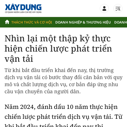
THÁCH THỨC VÀ CƠ HỘI
DOANH NGHIỆP & THƯƠNG HIỆU
DOANH
Nhìn lại một thập kỷ thực
THÁCH THỨC VÀ CƠ HỘI
hiện chiến lược phát triển
THƯ TOÀ SOẠN
vận tải
DOANH NGHIỆP & THƯƠNG HIỆU
THÁO GỠ ĐIỂM NGHẼN THỂ CHẾ, KHƠI THÔNG NGUỒN LỰC VẬN
TẢI
HK BUSLINES
Từ khi bắt đầu triển khai đến nay, thị trường
DOANH NGHIỆP ĐỒNG HÀNH
dịch vụ vận tải có bước thay đổi căn bản với quy
CHUYỂN ĐỔI SỐ, CƠ HỘI ĐỂ VẬN TẢI BỨT PHÁ
SƠN HẢI LIMOUSINE
mô và chất lượng dịch vụ, cơ bản đáp ứng nhu
CÔNG TY TNHH TỔNG HỢP MINH LAI NỖ LỰC MỞ RỘNG QUY MÔ
VẬN TẢI KHÁCH CÔNG CỘNG CẦN SỰ ĐỘT PHÁ
CÔNG TY CỔ PHẦN VẬN TẢI ĐƯỜNG SẮT
KINH DOANH
cầu vận chuyển của người dân.
EU HƯỚNG ĐẾN “VẬN TẢI KHÔNG GIẤY TỜ”, MỸ HỖ TRỢ DOANH
ĐƯỜNG SẮT VIỆT NAM
TRUNG TÂM ĐÀO TẠO VÀ SÁT HẠCH LÁI XE BÌNH MINH - BÌNH
NGHIỆP VẬN TẢI CHUYỂN ĐỔI XANH
TÂN VĨNH LONG
Năm 2024, đánh dấu 10 năm thực hiện
TỔNG CÔNG TY HÀNG HẢI VIỆT NAM (VIMC)
KINH NGHIỆM XANH HÓA GIAO THÔNG CỦA CÁC NƯỚC
CÔNG TY TNHH MTV THÀNH QUÝ
chiến lược phát triển dịch vụ vận tải. Từ
CÔNG TY CỔ PHẦN VẬN TẢI DẦU KHÍ THÁI BÌNH DƯƠNG
(PVTRANS PACIFIC)
CÔNG TY TNHH ĐÓNG TÀU HD HYUNDAI VIỆT NAM
khi bắt đầu triển khai đến nay thị