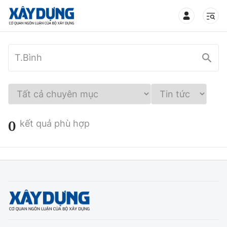
TIN BỘ XÂY DỰNG
CHUYÊN MỤC
0
kết quả phù hợp
Mới nhất
Thời sự
Chính trị
Xây dựng
Xã hội
Chỉ đạo điều hành
Giao thông