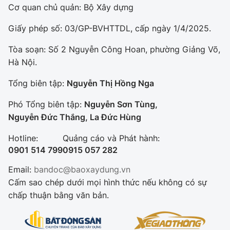
Cơ quan chủ quản: Bộ Xây dựng
Chuyện dọc đường
Quy hoạch kiến trúc
Quản lý
Kinh tế
Giấy phép số: 03/GP-BVHTTDL, cấp ngày 1/4/2025.
Cải chính
Vật liệu xây dựng
Đường bộ
Thị trường
Tòa soạn: Số 2 Nguyễn Công Hoan, phường Giảng Võ,
Pháp luật
Hà Nội.
Giám định chất lượng
Hàng không
Tài chính
Thanh tra
An toàn giao thông
Tổng biên tập:
Nguyễn Thị Hồng Nga
Quản lý đô thị
Đường sắt
Chứng khoán
An ninh hình sự
Phó Tổng biên tập:
Nguyễn Sơn Tùng,
Giao thông 24h
Chất lượng sống
Nguyễn Đức Thắng, La Đức Hùng
Đăng kiểm
Bảo hiểm
Điều tra
ATGT địa phương
Giáo dục
Hotline:
Quảng cáo và Phát hành:
Văn hóa - Giải Trí
Đường sắt tốc độ cao
Doanh nghiệp
0901 514 799
0915 057 282
Pháp đình
Văn hóa giao thông
Y tế
Văn hóa
Email:
bandoc@baoxaydung.vn
Đường thủy
Thể thao
Hỏi - Đáp
Cấm sao chép dưới mọi hình thức nếu không có sự
Lái xe an toàn
Đời sống
Showbiz
chấp thuận bằng văn bản.
Hàng hải
Bóng đá
Công nghệ
Chung tay vì ATGT
Lao động - Công đoàn
Điện ảnh
Đường sắt đô thị
Bình luận
Công nghệ mới