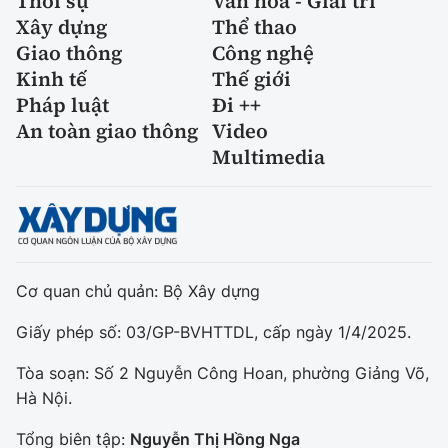
Thời sự
Văn hóa - Giải trí
Tổng biên tập:
Nguyễn Thị Hồng Nga
Xây dựng
Thể thao
Phó Tổng biên tập:
Nguyễn Sơn Tùng,
Giao thông
Công nghệ
Nguyễn Đức Thắng, La Đức Hùng
Kinh tế
Thế giới
Pháp luật
Đi ++
Hotline:
Quảng cáo và Phát hành:
An toàn giao thông
Video
0901 514 799
0915 057 282
Multimedia
Email:
bandoc@baoxaydung.vn
Cấm sao chép dưới mọi hình thức nếu không có sự
chấp thuận bằng văn bản.
Cơ quan chủ quản: Bộ Xây dựng
Giấy phép số: 03/GP-BVHTTDL, cấp ngày 1/4/2025.
Thông tin tòa
Tòa soạn: Số 2 Nguyễn Công Hoan, phường Giảng Võ,
soạn
Hà Nội.
Tổng biên tập:
Nguyễn Thị Hồng Nga