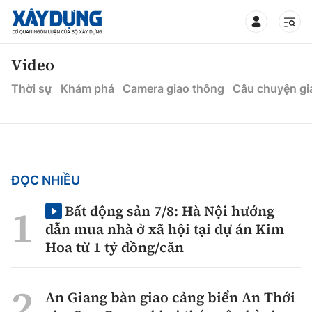
TIN BỘ XÂY DỰNG
Video
Thời sự
Khám phá
Camera giao thông
Câu chuyện gi
CHUYÊN MỤC
Mới nhất
ĐỌC NHIỀU
Bất động sản 7/8: Hà Nội hướng
Thời sự
dẫn mua nhà ở xã hội tại dự án Kim
Hoa từ 1 tỷ đồng/căn
Chính trị
Xây dựng
Xã hội
Chỉ đạo điều hành
An Giang bàn giao cảng biển An Thới
Giao thông