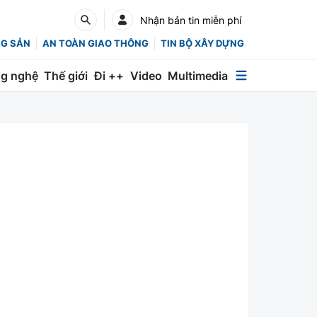
Nhận bản tin miễn phí
NG SẢN
AN TOÀN GIAO THÔNG
TIN BỘ XÂY DỰNG
g nghệ
Thế giới
Đi ++
Video
Multimedia
Multimedia
Special
Emagazine
Photo
Infographic
English
Các chuyên trang