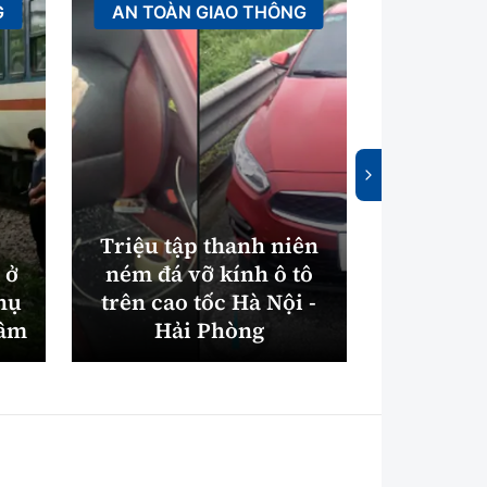
G
AN TOÀN GIAO THÔNG
XÂ
Triệu tập thanh niên
 ở
ném đá vỡ kính ô tô
Bắc Nin
hụ
trên cao tốc Hà Nội -
máy xử
tâm
Hải Phòng
điện gần