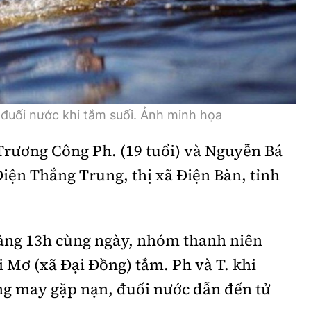
Bình luận
Sản phẩm mới
Hậu trường sao
AI
360 độ thể thao
Tư vấn
Video
đuối nước khi tắm suối. Ảnh minh họa
Thời sự
Trương Công Ph. (19 tuổi) và Nguyễn Bá
Khám phá
 Điện Thắng Trung, thị xã Điện Bàn, tỉnh
Camera giao thông
Câu chuyện giao thông
ảng 13h cùng ngày, nhóm thanh niên
Lăng kính xây dựng
 Mơ (xã Đại Đồng) tắm. Ph và T. khi
Giải trí - Thể thao
ng may gặp nạn, đuối nước dẫn đến tử