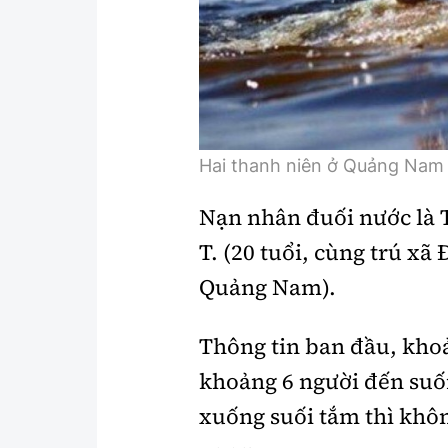
Y tế
Showbiz
Đời sống
Điện ảnh
Lao động - Công đoàn
Âm nhạc
Thế giới
Đi ++
Hai thanh niên ở Quảng Nam 
Thời sự Quốc tế
Du lịch
Nạn nhân đuối nước là 
Hồ sơ tài liệu
Khám phá
T. (20 tuổi, cùng trú xã
Thế giới giao thông
Lối sống
Quảng Nam).
Thế giới xây dựng
Ẩm thực
Thông tin ban đầu, kho
khoảng 6 người đến suối
xuống suối tắm thì khô