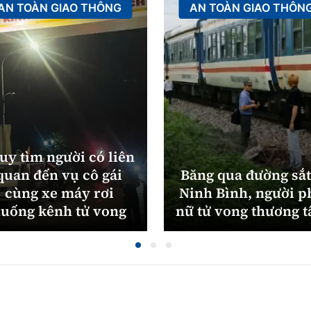
AN TOÀN GIAO THÔNG
AN TOÀN GIAO THÔN
uy tìm người có liên
quan đến vụ cô gái
Băng qua đường sắt
cùng xe máy rơi
Ninh Bình, người p
uống kênh tử vong
nữ tử vong thương 