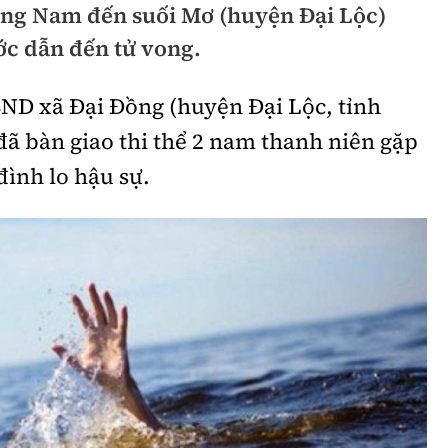
ng Nam đến suối Mơ (huyện Đại Lộc)
hông
Đường thủy
ớc dẫn đến tử vong.
h
Hàng hải
BND xã Đại Đồng (huyện Đại Lộc, tỉnh
ng
Đường sắt đô thị
ã bàn giao thi thể 2 nam thanh niên gặp
hông
Nhà thầu
đình lo hậu sự.
Mời thầu - Đấu thầu
TGT
Thi viết về Ngành
ao thông
rí
Thể thao
Công nghệ
Bóng đá
Công nghệ mới