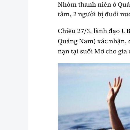
Nhóm thanh niên ở Quả
Pháp luật
An toàn giao t
tắm, 2 người bị đuối nư
Thanh tra
Giao thông 24
Chiều 27/3, lãnh đạo U
An ninh hình sự
ATGT địa phươ
Quảng Nam) xác nhận, đ
Điều tra
Văn hóa giao t
nạn tại suối Mơ cho gia 
Pháp đình
Lái xe an toàn
Hỏi - Đáp
Chung tay vì A
Gương sáng gi
xem thêm
Chất lượng sống
Văn hóa - Giải T
Giáo dục
Văn hóa