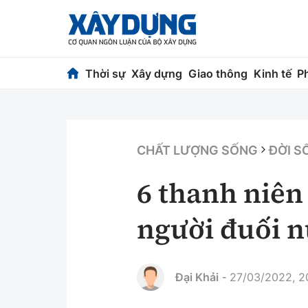
Thời sự
Xây dựng
Giao thông
Kinh tế
P
Thời sự
Xây dựng
Chính trị
Chỉ đạo điều h
CHẤT LƯỢNG SỐNG
ĐỜI S
Xã hội
Quy hoạch kiến
6 thanh niên
Chuyện dọc đường
Vật liệu xây dự
người đuối n
Cải chính
Giám định chất
Quản lý đô thị
Đại Khải
27/03/2022, 2
-