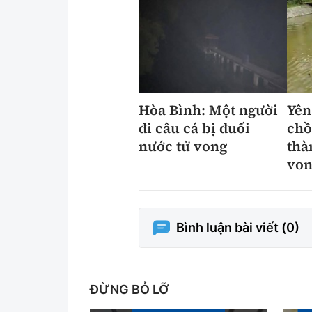
Hòa Bình: Một người
Yên
đi câu cá bị đuối
chồ
nước tử vong
thà
von
Bình luận bài viết (
0
)
ĐỪNG BỎ LỠ