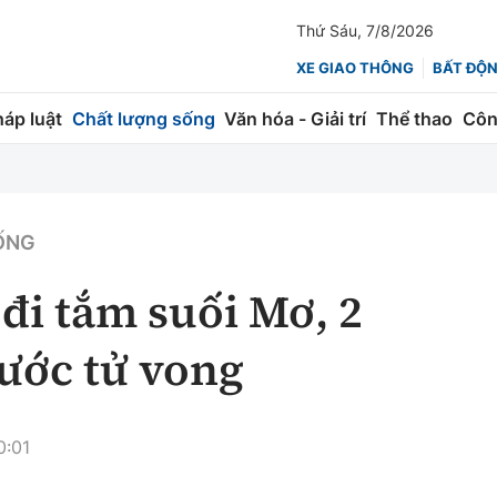
Thứ Sáu, 7/8/2026
XE GIAO THÔNG
BẤT ĐỘ
háp luật
Chất lượng sống
Văn hóa - Giải trí
Thể thao
Côn
Giao thông
Kinh tế
ành
Quản lý
Thị trường
ỐNG
 trúc
Đường bộ
Tài chính
 đi tắm suối Mơ, 2
ng
Hàng không
Chứng khoán
ước tử vong
 lượng
Đường sắt
Bảo hiểm
Đường sắt tốc độ cao
Doanh nghiệp
0:01
Đăng kiểm
xem thêm