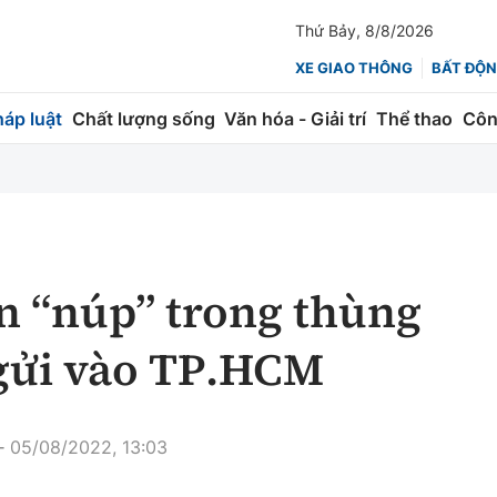
Thứ Bảy, 8/8/2026
XE GIAO THÔNG
BẤT ĐỘN
háp luật
Chất lượng sống
Văn hóa - Giải trí
Thể thao
Côn
Giao thông
Kinh tế
ành
Quản lý
Thị trường
 trúc
Đường bộ
Tài chính
n “núp” trong thùng
ng
Hàng không
Chứng khoán
 gửi vào TP.HCM
 lượng
Đường sắt
Bảo hiểm
Đường sắt tốc độ cao
Doanh nghiệp
05/08/2022, 13:03
-
Đăng kiểm
xem thêm