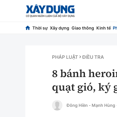
Thời sự
Xây dựng
Giao thông
Kinh tế
P
Thời sự
Xây dựng
Chính trị
Chỉ đạo điều h
PHÁP LUẬT
ĐIỀU TRA
Xã hội
Quy hoạch kiến
8 bánh heroi
Chuyện dọc đường
Vật liệu xây dự
quạt gió, ký
Cải chính
Giám định chất
Quản lý đô thị
Đông Hiền - Mạnh Hùng