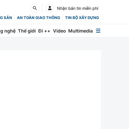
Nhận bản tin miễn phí
G SẢN
AN TOÀN GIAO THÔNG
TIN BỘ XÂY DỰNG
g nghệ
Thế giới
Đi ++
Video
Multimedia
Multimedia
Special
Emagazine
Photo
Infographic
English
Các chuyên trang