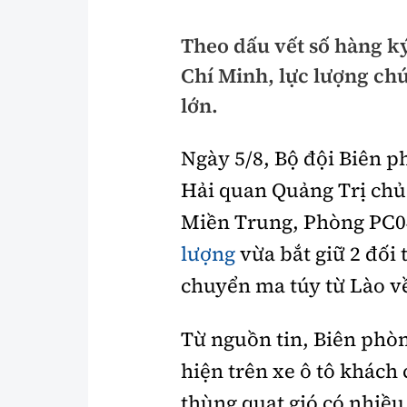
Pháp luật
An toàn giao t
Theo dấu vết số hàng ký
Thanh tra
Giao thông 24
Chí Minh, lực lượng chứ
An ninh hình sự
ATGT địa phươ
lớn.
Điều tra
Văn hóa giao t
Ngày 5/8, Bộ đội Biên p
Pháp đình
Lái xe an toàn
Hải quan Quảng Trị chủ
Miền Trung, Phòng PC04
Hỏi - Đáp
Chung tay vì A
lượng
vừa bắt giữ 2 đối
Gương sáng gi
xem thêm
chuyển ma túy từ Lào v
Từ nguồn tin, Biên phò
Chất lượng sống
Văn hóa - Giải T
hiện trên xe ô tô khách
Giáo dục
Văn hóa
thùng quạt gió có nhiều