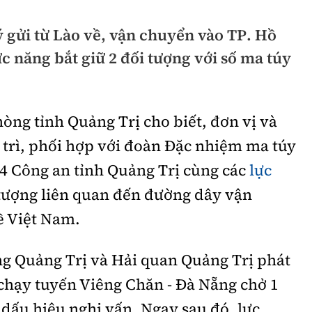
hông
Đường thủy
 gửi từ Lào về, vận chuyển vào TP. Hồ
h
Hàng hải
c năng bắt giữ 2 đối tượng với số ma túy
ng
Đường sắt đô thị
hông
Nhà thầu
hòng tỉnh Quảng Trị cho biết, đơn vị và
Mời thầu - Đấu thầu
 trì, phối hợp với đoàn Đặc nhiệm ma túy
 Công an tỉnh Quảng Trị cùng các
lực
TGT
Thi viết về Ngành
 tượng liên quan đến đường dây vận
ao thông
ề Việt Nam.
ng Quảng Trị và Hải quan Quảng Trị phát
rí
Thể thao
Công nghệ
 chạy tuyến Viêng Chăn - Đà Nẵng chở 1
Bóng đá
Công nghệ mới
 dấu hiệu nghi vấn. Ngay sau đó, lực