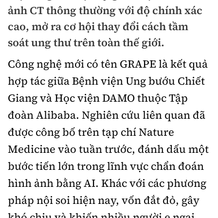
Chuyện dọc đường
ảnh CT thông thường với độ chính xác
Quy hoạch kiến trúc
Quản lý
Kinh tế
cao, mở ra cơ hội thay đổi cách tầm
Cải chính
Vật liệu xây dựng
soát ung thư trên toàn thế giới.
Đường bộ
Thị trường
Pháp luật
Giám định chất lượng
Công nghệ mới có tên GRAPE là kết quả
Hàng không
Tài chính
Thanh tra
hợp tác giữa Bệnh viện Ung bướu Chiết
An toàn giao thông
Quản lý đô thị
Đường sắt
Chứng khoán
Giang và Học viện DAMO thuộc Tập
An ninh hình sự
Giao thông 24h
Chất lượng sống
đoàn Alibaba. Nghiên cứu liên quan đã
Đăng kiểm
Bảo hiểm
Điều tra
ATGT địa phương
được công bố trên tạp chí Nature
Giáo dục
Văn hóa - Giải Trí
Đường sắt tốc độ cao
Doanh nghiệp
Pháp đình
Medicine vào tuần trước, đánh dấu một
Văn hóa giao thông
Y tế
Văn hóa
Đường thủy
bước tiến lớn trong lĩnh vực chẩn đoán
Thể thao
Hỏi - Đáp
Lái xe an toàn
Đời sống
hình ảnh bằng AI. Khác với các phương
Showbiz
Hàng hải
Bóng đá
Công nghệ
pháp nội soi hiện nay, vốn đắt đỏ, gây
Chung tay vì ATGT
Lao động - Công đoàn
Điện ảnh
Đường sắt đô thị
Bình luận
khó chịu và khiến nhiều người e ngại,
Công nghệ mới