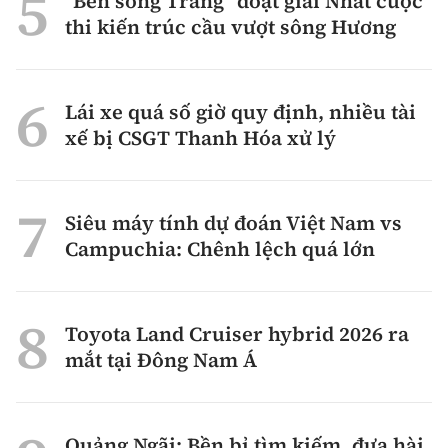
"Bến sông Trăng" đoạt giải Nhất cuộc
thi kiến trúc cầu vượt sông Hương
Lái xe quá số giờ quy định, nhiều tài
xế bị CSGT Thanh Hóa xử lý
Siêu máy tính dự đoán Việt Nam vs
Campuchia: Chênh lệch quá lớn
Toyota Land Cruiser hybrid 2026 ra
mắt tại Đông Nam Á
Quảng Ngãi: Bền bỉ tìm kiếm, đưa hài