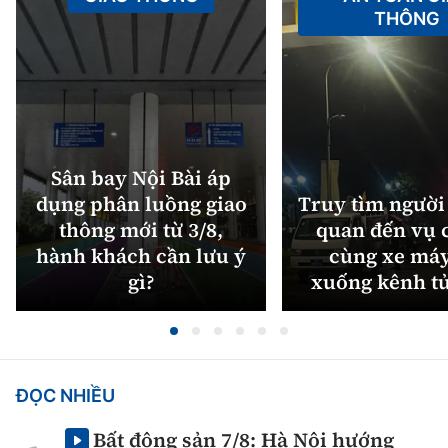
THÔNG
Sân bay Nội Bài áp
dụng phân luồng giao
Truy tìm người 
thông mới từ 3/8,
quan đến vụ c
hành khách cần lưu ý
cùng xe máy
gì?
xuống kênh t
ĐỌC NHIỀU
Bất động sản 7/8: Hà Nội hướng