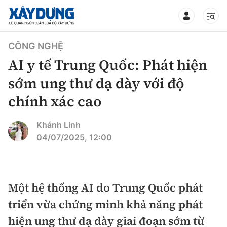
TIN BỘ XÂY DỰNG
CÔNG NGHỆ
AI y tế Trung Quốc: Phát hiện
sớm ung thư dạ dày với độ
chính xác cao
CHUYÊN MỤC
Khánh Linh
Mới nhất
04/07/2025, 12:00
Thời sự
Chính trị
Một hệ thống AI do Trung Quốc phát
Xây dựng
triển vừa chứng minh khả năng phát
Xã hội
Chỉ đạo điều hành
hiện ung thư dạ dày giai đoạn sớm từ
Giao thông