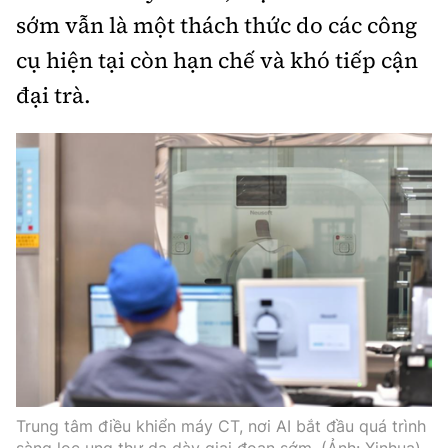
Tổng biên tập:
Nguyễn Thị Hồng Nga
sớm vẫn là một thách thức do các công
Phó Tổng biên tập:
Nguyễn Sơn Tùng,
cụ hiện tại còn hạn chế và khó tiếp cận
Nguyễn Đức Thắng, La Đức Hùng
đại trà.
Hotline:
Quảng cáo và Phát hành:
0901 514 799
0915 057 282
Email:
bandoc@baoxaydung.vn
Cấm sao chép dưới mọi hình thức nếu không có sự
chấp thuận bằng văn bản.
Thông tin tòa
soạn
Trung tâm điều khiển máy CT, nơi AI bắt đầu quá trình
sàng lọc ung thư dạ dày giai đoạn sớm. (Ảnh: Xinhua).