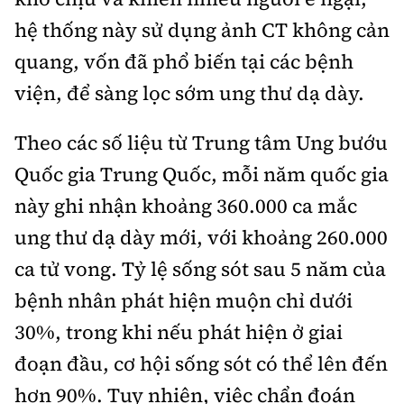
Thế giới
Gương sáng giao thông
hệ thống này sử dụng ảnh CT không cản
Âm nhạc
Nhà thầu
Hậu trường sao
Sản phẩm mới
Thời sự Quốc tế
quang, vốn đã phổ biến tại các bệnh
Đi ++
Mời thầu - Đấu thầu
360 độ thể thao
Tư vấn
viện, để sàng lọc sớm ung thư dạ dày.
Hồ sơ tài liệu
Du lịch
Video
Thi viết về GTVT
Theo các số liệu từ Trung tâm Ung bướu
Thế giới giao thông
Khám phá
Thời sự
Quốc gia Trung Quốc, mỗi năm quốc gia
Thế giới xây dựng
Lối sống
này ghi nhận khoảng 360.000 ca mắc
Khám phá
ung thư dạ dày mới, với khoảng 260.000
Ẩm thực
Camera giao thông
ca tử vong. Tỷ lệ sống sót sau 5 năm của
Cơ quan chủ quản: Bộ Xây dựng
Câu chuyện giao thông
bệnh nhân phát hiện muộn chỉ dưới
Giấy phép số: 03/GP-BVHTTDL, cấp ngày 1/4/2025.
30%, trong khi nếu phát hiện ở giai
Giải trí - Thể thao
Tòa soạn: Số 2 Nguyễn Công Hoan, phường Giảng Võ,
đoạn đầu, cơ hội sống sót có thể lên đến
Hà Nội.
hơn 90%. Tuy nhiên, việc chẩn đoán