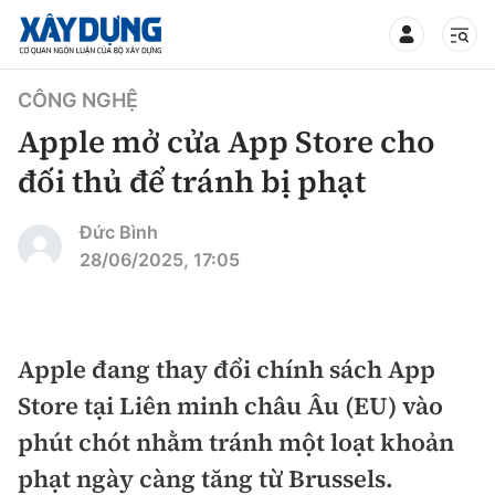
TIN BỘ XÂY DỰNG
CÔNG NGHỆ
Apple mở cửa App Store cho
đối thủ để tránh bị phạt
CHUYÊN MỤC
Đức Bình
28/06/2025, 17:05
Mới nhất
Thời sự
Apple đang thay đổi chính sách App
Store tại Liên minh châu Âu (EU) vào
Chính trị
Xây dựng
phút chót nhằm tránh một loạt khoản
Xã hội
Chỉ đạo điều hành
phạt ngày càng tăng từ Brussels.
Giao thông