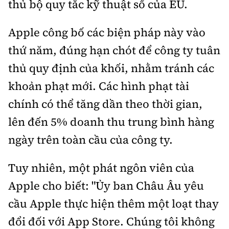
thủ bộ quy tắc kỹ thuật số của EU.
Tổng biên tập:
Nguyễn Thị Hồng Nga
Phó Tổng biên tập:
Nguyễn Sơn Tùng,
Apple công bố các biện pháp này vào
Nguyễn Đức Thắng, La Đức Hùng
thứ năm, đúng hạn chót để công ty tuân
Hotline:
Quảng cáo và Phát hành:
thủ quy định của khối, nhằm tránh các
0901 514 799
0915 057 282
khoản phạt mới. Các hình phạt tài
Email:
bandoc@baoxaydung.vn
chính có thể tăng dần theo thời gian,
Cấm sao chép dưới mọi hình thức nếu không có sự
chấp thuận bằng văn bản.
lên đến 5% doanh thu trung bình hàng
ngày trên toàn cầu của công ty.
Tuy nhiên, một phát ngôn viên của
Apple cho biết: "Ủy ban Châu Âu yêu
Thông tin tòa
soạn
cầu Apple thực hiện thêm một loạt thay
đổi đối với App Store. Chúng tôi không