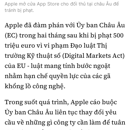
Thế giới
Gương sáng giao thông
Apple mở cửa App Store cho đối thủ tại châu Âu để
Âm nhạc
tránh bị phạt.
Nhà thầu
Hậu trường sao
Sản phẩm mới
Thời sự Quốc tế
Đi ++
Apple đã đàm phán với Ủy ban Châu Âu
Mời thầu - Đấu thầu
360 độ thể thao
Tư vấn
Hồ sơ tài liệu
(EC) trong hai tháng sau khi bị phạt 500
Du lịch
Video
Thi viết về GTVT
triệu euro vì vi phạm Đạo luật Thị
Thế giới giao thông
Khám phá
Thời sự
trường Kỹ thuật số (Digital Markets Act)
Thế giới xây dựng
Lối sống
của EU - luật mang tính bước ngoặt
Khám phá
nhằm hạn chế quyền lực của các gã
Ẩm thực
Camera giao thông
khổng lồ công nghệ.
Cơ quan chủ quản: Bộ Xây dựng
Câu chuyện giao thông
Trong suốt quá trình, Apple cáo buộc
Giấy phép số: 03/GP-BVHTTDL, cấp ngày 1/4/2025.
Giải trí - Thể thao
Ủy ban Châu Âu liên tục thay đổi yêu
Tòa soạn: Số 2 Nguyễn Công Hoan, phường Giảng Võ,
Hà Nội.
cầu về những gì công ty cần làm để tuân