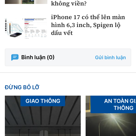
không viền?
iPhone 17 có thể lên màn
hình 6,3 inch, Spigen lộ
dấu vết
Bình luận (
0
)
Gửi bình luận
ĐỪNG BỎ LỠ
GIAO THÔNG
AN TOÀN G
THÔNG