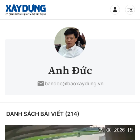
TIN BỘ XÂY DỰNG
CHUYÊN MỤC
Anh Đức
Mới nhất
bandoc@baoxaydung.vn
Thời sự
Chính trị
DANH SÁCH BÀI VIẾT (214)
Xây dựng
Xã hội
Chỉ đạo điều hành
Giao thông