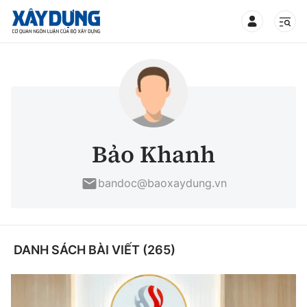
TIN BỘ XÂY DỰNG
CHUYÊN MỤC
Bảo Khanh
Mới nhất
bandoc@baoxaydung.vn
Thời sự
Chính trị
DANH SÁCH BÀI VIẾT (265)
Xây dựng
Xã hội
Chỉ đạo điều hành
Giao thông