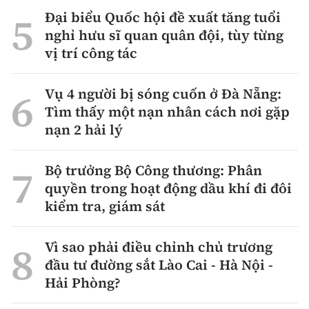
Thế giới
Gương sáng giao thông
Đại biểu Quốc hội đề xuất tăng tuổi
Âm nhạc
Nhà thầu
Hậu trường sao
nghỉ hưu sĩ quan quân đội, tùy từng
Sản phẩm mới
Thời sự Quốc tế
Đi ++
vị trí công tác
Mời thầu - Đấu thầu
360 độ thể thao
Tư vấn
Hồ sơ tài liệu
Du lịch
Video
Vụ 4 người bị sóng cuốn ở Đà Nẵng:
Thi viết về GTVT
Thế giới giao thông
Tìm thấy một nạn nhân cách nơi gặp
Khám phá
Thời sự
nạn 2 hải lý
Thế giới xây dựng
Lối sống
Khám phá
Bộ trưởng Bộ Công thương: Phân
Ẩm thực
quyền trong hoạt động dầu khí đi đôi
Camera giao thông
kiểm tra, giám sát
Cơ quan chủ quản: Bộ Xây dựng
Câu chuyện giao thông
Giấy phép số: 03/GP-BVHTTDL, cấp ngày 1/4/2025.
Vì sao phải điều chỉnh chủ trương
Giải trí - Thể thao
đầu tư đường sắt Lào Cai - Hà Nội -
Tòa soạn: Số 2 Nguyễn Công Hoan, phường Giảng Võ,
Hải Phòng?
Hà Nội.