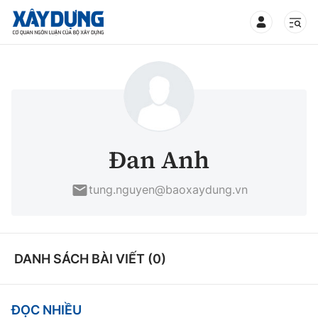
TIN BỘ XÂY DỰNG
CHUYÊN MỤC
Đan Anh
Mới nhất
tung.nguyen@baoxaydung.vn
Thời sự
Chính trị
DANH SÁCH BÀI VIẾT (0)
Xây dựng
Xã hội
Chỉ đạo điều hành
Giao thông
ĐỌC NHIỀU