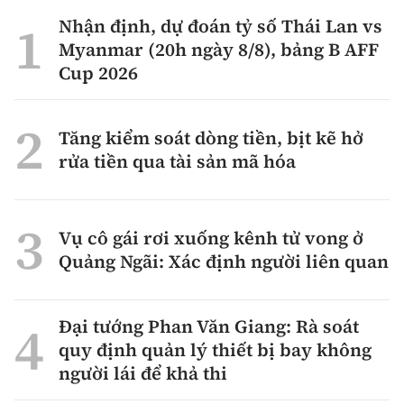
Chuyện dọc đường
Quy hoạch kiến trúc
Nhận định, dự đoán tỷ số Thái Lan vs
Quản lý
Kinh tế
Myanmar (20h ngày 8/8), bảng B AFF
Cải chính
Vật liệu xây dựng
Cup 2026
Đường bộ
Thị trường
Pháp luật
Giám định chất lượng
Hàng không
Tài chính
Tăng kiểm soát dòng tiền, bịt kẽ hở
Thanh tra
An toàn giao thông
Quản lý đô thị
rửa tiền qua tài sản mã hóa
Đường sắt
Chứng khoán
An ninh hình sự
Giao thông 24h
Chất lượng sống
Đăng kiểm
Bảo hiểm
Điều tra
ATGT địa phương
Vụ cô gái rơi xuống kênh tử vong ở
Giáo dục
Văn hóa - Giải Trí
Đường sắt tốc độ cao
Quảng Ngãi: Xác định người liên quan
Doanh nghiệp
Pháp đình
Văn hóa giao thông
Y tế
Văn hóa
Đường thủy
Thể thao
Hỏi - Đáp
Đại tướng Phan Văn Giang: Rà soát
Lái xe an toàn
Đời sống
Showbiz
Hàng hải
quy định quản lý thiết bị bay không
Bóng đá
Công nghệ
Chung tay vì ATGT
người lái để khả thi
Lao động - Công đoàn
Điện ảnh
Đường sắt đô thị
Bình luận
Công nghệ mới