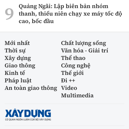
Tổng biên tập:
Nguyễn Thị Hồng Nga
Quảng Ngãi: Lập biên bản nhóm
thanh, thiếu niên chạy xe máy tốc độ
Phó Tổng biên tập:
Nguyễn Sơn Tùng,
cao, bốc đầu
Nguyễn Đức Thắng, La Đức Hùng
Hotline:
Quảng cáo và Phát hành:
0901 514 799
0915 057 282
Mới nhất
Chất lượng sống
Thời sự
Văn hóa - Giải trí
Email:
bandoc@baoxaydung.vn
Xây dựng
Thể thao
Cấm sao chép dưới mọi hình thức nếu không có sự
Giao thông
Công nghệ
chấp thuận bằng văn bản.
Kinh tế
Thế giới
Pháp luật
Đi ++
An toàn giao thông
Video
Multimedia
Thông tin tòa
soạn