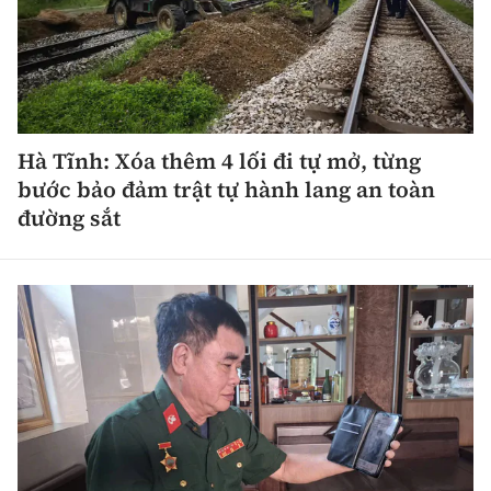
Hà Tĩnh: Xóa thêm 4 lối đi tự mở, từng
bước bảo đảm trật tự hành lang an toàn
đường sắt