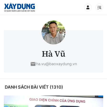
TIN BỘ XÂY DỰNG
CHUYÊN MỤC
Hà Vũ
Mới nhất
ha.vu@baoxaydung.vn
Thời sự
Chính trị
DANH SÁCH BÀI VIẾT (1310)
Xây dựng
Xã hội
Chỉ đạo điều hành
Giao thông