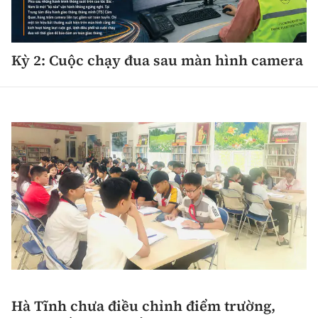
Tổng biên tập:
Nguyễn Thị Hồng Nga
Phó Tổng biên tập:
Nguyễn Sơn Tùng,
Nguyễn Đức Thắng, La Đức Hùng
Kỳ 2: Cuộc chạy đua sau màn hình camera
Hotline:
Quảng cáo và Phát hành:
0901 514 799
0915 057 282
Email:
bandoc@baoxaydung.vn
Cấm sao chép dưới mọi hình thức nếu không có sự
chấp thuận bằng văn bản.
Thông tin tòa
soạn
Hà Tĩnh chưa điều chỉnh điểm trường,