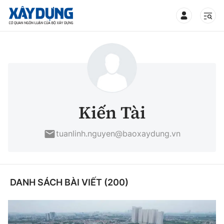
TIN BỘ XÂY DỰNG
CHUYÊN MỤC
Kiến Tài
Mới nhất
tuanlinh.nguyen@baoxaydung.vn
Thời sự
Chính trị
DANH SÁCH BÀI VIẾT (200)
Xây dựng
Xã hội
Chỉ đạo điều hành
Giao thông