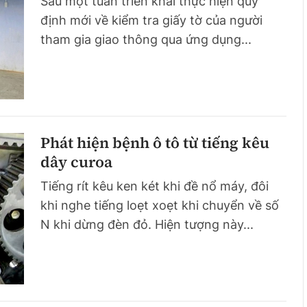
Sau một tuần triển khai thực hiện quy
định mới về kiểm tra giấy tờ của người
tham gia giao thông qua ứng dụng...
Phát hiện bệnh ô tô từ tiếng kêu
dây curoa
Tiếng rít kêu ken két khi đề nổ máy, đôi
khi nghe tiếng loẹt xoẹt khi chuyển về số
N khi dừng đèn đỏ. Hiện tượng này...