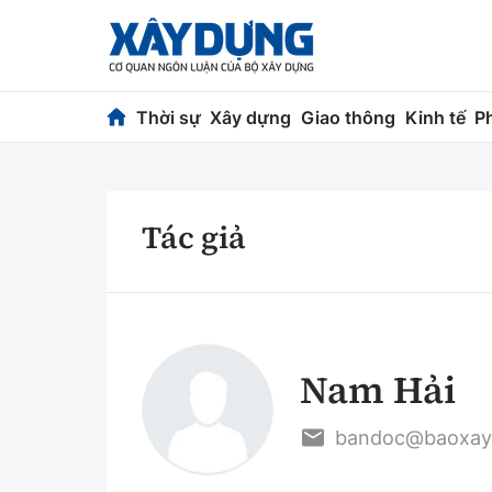
Thời sự
Xây dựng
Giao thông
Kinh tế
P
Thời sự
Xây dựng
Tác giả
Chính trị
Chỉ đạo điều h
Xã hội
Quy hoạch kiến
Chuyện dọc đường
Vật liệu xây dự
Nam Hải
Cải chính
Giám định chất
Quản lý đô thị
bandoc@baoxay