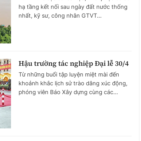
hạ tầng kết nối sau ngày đất nước thống
Bình luận
Sản phẩm mới
nhất, kỹ sư, công nhân GTVT...
Hậu trường sao
AI
360 độ thể thao
Tư vấn
Video
Thời sự
Hậu trường tác nghiệp Đại lễ 30/4
Khám phá
Từ những buổi tập luyện miệt mài đến
khoảnh khắc lịch sử trào dâng xúc động,
Camera giao thông
phóng viên Báo Xây dựng cùng các...
Câu chuyện giao thông
Lăng kính xây dựng
Giải trí - Thể thao