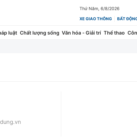
Thứ Năm, 6/8/2026
XE GIAO THÔNG
BẤT ĐỘN
háp luật
Chất lượng sống
Văn hóa - Giải trí
Thể thao
Côn
Giao thông
Kinh tế
ành
Quản lý
Thị trường
 trúc
Đường bộ
Tài chính
ng
Hàng không
Chứng khoán
 lượng
Đường sắt
Bảo hiểm
Đường sắt tốc độ cao
Doanh nghiệp
dung.vn
Đăng kiểm
xem thêm