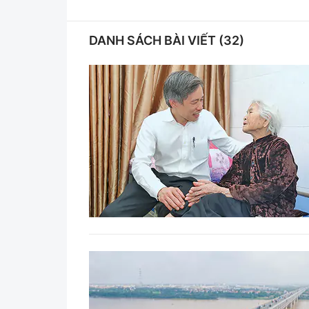
Pháp luật
An toàn giao t
DANH SÁCH BÀI VIẾT (32)
Thanh tra
Giao thông 24
An ninh hình sự
ATGT địa phươ
Điều tra
Văn hóa giao t
Pháp đình
Lái xe an toàn
Hỏi - Đáp
Chung tay vì A
Gương sáng gi
xem thêm
Chất lượng sống
Văn hóa - Giải T
Giáo dục
Văn hóa