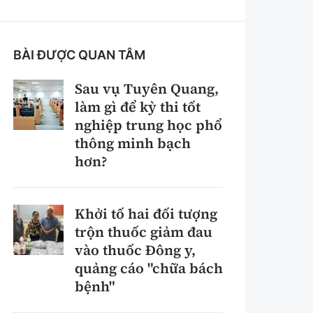
BÀI ĐƯỢC QUAN TÂM
Sau vụ Tuyên Quang,
làm gì để kỳ thi tốt
Sách Vận tải
nghiệp trung học phổ
thông minh bạch
Sách Nhà thầu
hơn?
Gửi góp ý phản
ảnh
Khởi tố hai đối tượng
trộn thuốc giảm đau
vào thuốc Đông y,
quảng cáo "chữa bách
bệnh"