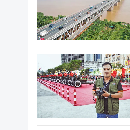
Y tế
Showbiz
Đời sống
Điện ảnh
Lao động - Công đoàn
Âm nhạc
Thế giới
Đi ++
Thời sự Quốc tế
Du lịch
Hồ sơ tài liệu
Khám phá
Thế giới giao thông
Lối sống
Thế giới xây dựng
Ẩm thực