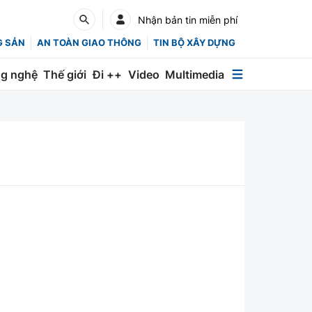
Nhận bản tin miễn phí
G SẢN
AN TOÀN GIAO THÔNG
TIN BỘ XÂY DỰNG
g nghệ
Thế giới
Đi ++
Video
Multimedia
Multimedia
Special
Emagazine
Photo
Infographic
English
Các chuyên trang