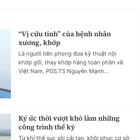
hông
Đường thủy
h
Hàng hải
“Vị cứu tinh” của bệnh nhân
ng
Đường sắt đô thị
xương, khớp
hông
Nhà thầu
Là người tiên phong đưa kỹ thuật nội
khớp gối, thay khớp háng toàn phần về
Mời thầu - Đấu thầu
Việt Nam, PGS.TS Nguyễn Mạnh...
TGT
Thi viết về Ngành
ao thông
Ký ức thời vượt khó làm những
rí
Thể thao
Công nghệ
công trình thế kỷ
Bóng đá
Công nghệ mới
Từ khí thế sục sôi cải tạo, khôi phục cơ sở