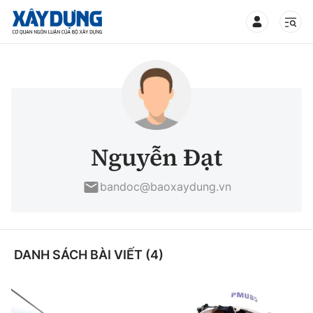
TIN BỘ XÂY DỰNG
CHUYÊN MỤC
Nguyễn Đạt
Mới nhất
bandoc@baoxaydung.vn
Thời sự
Chính trị
DANH SÁCH BÀI VIẾT (4)
Xây dựng
Xã hội
Chỉ đạo điều hành
Giao thông