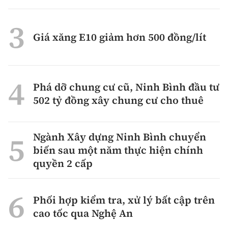
Tổng biên tập:
Nguyễn Thị Hồng Nga
Phó Tổng biên tập:
Nguyễn Sơn Tùng,
Giá xăng E10 giảm hơn 500 đồng/lít
Nguyễn Đức Thắng, La Đức Hùng
Hotline:
Quảng cáo và Phát hành:
0901 514 799
0915 057 282
Phá dỡ chung cư cũ, Ninh Bình đầu tư
Email:
bandoc@baoxaydung.vn
502 tỷ đồng xây chung cư cho thuê
Cấm sao chép dưới mọi hình thức nếu không có sự
chấp thuận bằng văn bản.
Ngành Xây dựng Ninh Bình chuyển
biến sau một năm thực hiện chính
quyền 2 cấp
Thông tin tòa
soạn
Phối hợp kiểm tra, xử lý bất cập trên
cao tốc qua Nghệ An