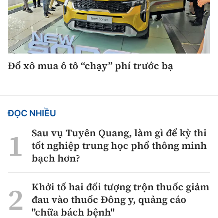
Thế giới
Gương sáng giao thông
Âm nhạc
Nhà thầu
Hậu trường sao
Sản phẩm mới
Thời sự Quốc tế
Đi ++
Mời thầu - Đấu thầu
360 độ thể thao
Tư vấn
Hồ sơ tài liệu
Du lịch
Video
Đổ xô mua ô tô “chạy” phí trước bạ
Thi viết về GTVT
Thế giới giao thông
Khám phá
Thời sự
Thế giới xây dựng
Lối sống
Khám phá
ĐỌC NHIỀU
Ẩm thực
Sau vụ Tuyên Quang, làm gì để kỳ thi
Camera giao thông
tốt nghiệp trung học phổ thông minh
Cơ quan chủ quản: Bộ Xây dựng
bạch hơn?
Câu chuyện giao thông
Giấy phép số: 03/GP-BVHTTDL, cấp ngày 1/4/2025.
Giải trí - Thể thao
Khởi tố hai đối tượng trộn thuốc giảm
Tòa soạn: Số 2 Nguyễn Công Hoan, phường Giảng Võ,
đau vào thuốc Đông y, quảng cáo
Hà Nội.
"chữa bách bệnh"