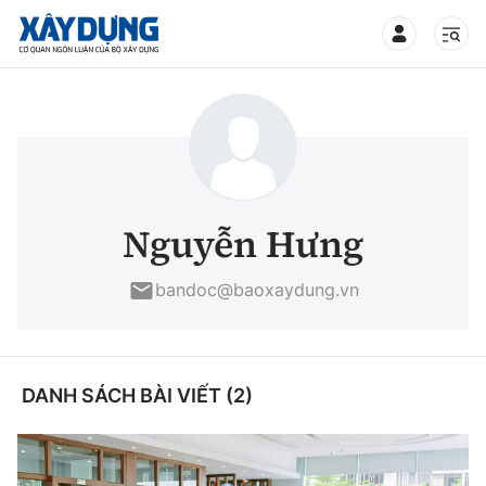
TIN BỘ XÂY DỰNG
CHUYÊN MỤC
Nguyễn Hưng
Mới nhất
bandoc@baoxaydung.vn
Thời sự
Chính trị
DANH SÁCH BÀI VIẾT (2)
Xây dựng
Xã hội
Chỉ đạo điều hành
Giao thông