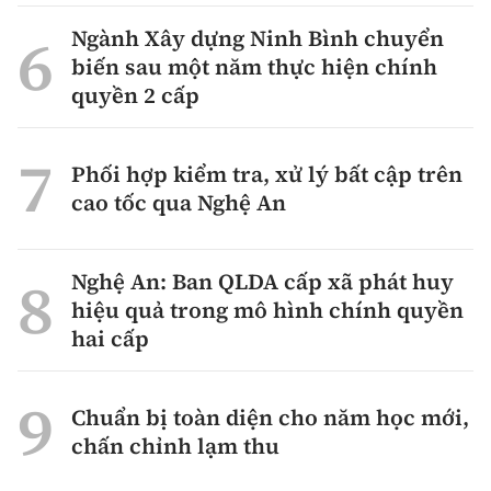
Tổng biên tập:
Nguyễn Thị Hồng Nga
Ngành Xây dựng Ninh Bình chuyển
Phó Tổng biên tập:
Nguyễn Sơn Tùng,
biến sau một năm thực hiện chính
Nguyễn Đức Thắng, La Đức Hùng
quyền 2 cấp
Hotline:
Quảng cáo và Phát hành:
0901 514 799
0915 057 282
Phối hợp kiểm tra, xử lý bất cập trên
Email:
bandoc@baoxaydung.vn
cao tốc qua Nghệ An
Cấm sao chép dưới mọi hình thức nếu không có sự
chấp thuận bằng văn bản.
Nghệ An: Ban QLDA cấp xã phát huy
hiệu quả trong mô hình chính quyền
hai cấp
Thông tin tòa
Chuẩn bị toàn diện cho năm học mới,
soạn
chấn chỉnh lạm thu