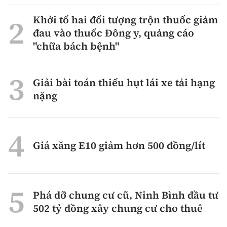
Thế giới
Gương sáng giao thông
Âm nhạc
Nhà thầu
Khởi tố hai đối tượng trộn thuốc giảm
Hậu trường sao
Sản phẩm mới
Thời sự Quốc tế
đau vào thuốc Đông y, quảng cáo
Đi ++
Mời thầu - Đấu thầu
"chữa bách bệnh"
360 độ thể thao
Tư vấn
Hồ sơ tài liệu
Du lịch
Video
Thi viết về GTVT
Thế giới giao thông
Giải bài toán thiếu hụt lái xe tải hạng
Khám phá
Thời sự
nặng
Thế giới xây dựng
Lối sống
Khám phá
Ẩm thực
Camera giao thông
Giá xăng E10 giảm hơn 500 đồng/lít
Cơ quan chủ quản: Bộ Xây dựng
Câu chuyện giao thông
Giấy phép số: 03/GP-BVHTTDL, cấp ngày 1/4/2025.
Giải trí - Thể thao
Phá dỡ chung cư cũ, Ninh Bình đầu tư
Tòa soạn: Số 2 Nguyễn Công Hoan, phường Giảng Võ,
502 tỷ đồng xây chung cư cho thuê
Hà Nội.