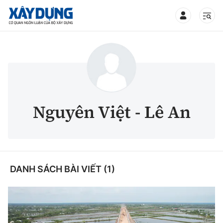
TIN BỘ XÂY DỰNG
CHUYÊN MỤC
Nguyên Việt - Lê An
Mới nhất
Thời sự
DANH SÁCH BÀI VIẾT (1)
Chính trị
Xây dựng
Xã hội
Chỉ đạo điều hành
Giao thông