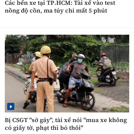
Các bến xe tại TP.HCM: Tài xế vào test
nồng độ cồn, ma túy chỉ mất 5 phút
Bị CSGT "sờ gáy", tài xế nói "mua xe không
có giấy tờ, phạt thì bỏ thôi"