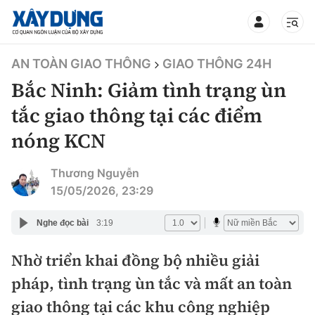
TIN BỘ XÂY DỰNG
AN TOÀN GIAO THÔNG
GIAO THÔNG 24H
Bắc Ninh: Giảm tình trạng ùn
tắc giao thông tại các điểm
nóng KCN
CHUYÊN MỤC
Thương Nguyễn
Mới nhất
15/05/2026, 23:29
Thời sự
Nghe đọc bài
3:19
Chính trị
Nhờ triển khai đồng bộ nhiều giải
Xây dựng
pháp, tình trạng ùn tắc và mất an toàn
Xã hội
Chỉ đạo điều hành
giao thông tại các khu công nghiệp
Giao thông