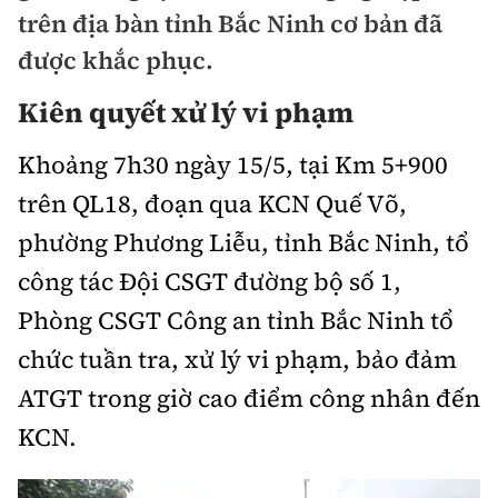
Chuyện dọc đường
trên địa bàn tỉnh Bắc Ninh cơ bản đã
Quy hoạch kiến trúc
Quản lý
Kinh tế
được khắc phục.
Cải chính
Vật liệu xây dựng
Đường bộ
Thị trường
Kiên quyết xử lý vi phạm
Pháp luật
Giám định chất lượng
Hàng không
Tài chính
Khoảng 7h30 ngày 15/5, tại Km 5+900
Thanh tra
An toàn giao thông
Quản lý đô thị
trên QL18, đoạn qua KCN Quế Võ,
Đường sắt
Chứng khoán
An ninh hình sự
Giao thông 24h
phường Phương Liễu, tỉnh Bắc Ninh, tổ
Chất lượng sống
Đăng kiểm
Bảo hiểm
công tác Đội CSGT đường bộ số 1,
Điều tra
ATGT địa phương
Giáo dục
Văn hóa - Giải Trí
Đường sắt tốc độ cao
Phòng CSGT Công an tỉnh Bắc Ninh tổ
Doanh nghiệp
Pháp đình
Văn hóa giao thông
chức tuần tra, xử lý vi phạm, bảo đảm
Y tế
Văn hóa
Đường thủy
Thể thao
Hỏi - Đáp
ATGT trong giờ cao điểm công nhân đến
Lái xe an toàn
Đời sống
Showbiz
Hàng hải
Bóng đá
KCN.
Công nghệ
Chung tay vì ATGT
Lao động - Công đoàn
Điện ảnh
Đường sắt đô thị
Bình luận
Công nghệ mới