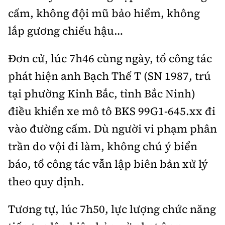
Tổng biên tập:
Nguyễn Thị Hồng Nga
cấm, không đội mũ bảo hiểm, không
Phó Tổng biên tập:
Nguyễn Sơn Tùng,
lắp gương chiếu hậu…
Nguyễn Đức Thắng, La Đức Hùng
Đơn cử, lúc 7h46 cùng ngày, tổ công tác
Hotline:
Quảng cáo và Phát hành:
0901 514 799
0915 057 282
phát hiện anh Bạch Thế T (SN 1987, trú
Email:
bandoc@baoxaydung.vn
tại phường Kinh Bắc, tỉnh Bắc Ninh)
Cấm sao chép dưới mọi hình thức nếu không có sự
điều khiển xe mô tô BKS 99G1-645.xx đi
chấp thuận bằng văn bản.
vào đường cấm. Dù người vi phạm phân
trần do vội đi làm, không chú ý biển
báo, tổ công tác vẫn lập biên bản xử lý
theo quy định.
Thông tin tòa
soạn
Tương tự, lúc 7h50, lực lượng chức năng