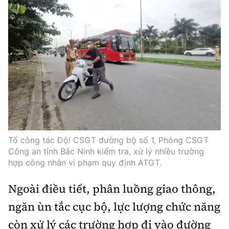
Thế giới
Gương sáng giao thông
Âm nhạc
Nhà thầu
Hậu trường sao
Sản phẩm mới
Thời sự Quốc tế
Đi ++
Mời thầu - Đấu thầu
360 độ thể thao
Tư vấn
Hồ sơ tài liệu
Du lịch
Video
Thi viết về GTVT
Thế giới giao thông
Khám phá
Thời sự
Thế giới xây dựng
Lối sống
Khám phá
Ẩm thực
Tổ công tác Đội CSGT đường bộ số 1, Phòng CSGT
Camera giao thông
Công an tỉnh Bắc Ninh kiểm tra, xử lý nhiều trường
Cơ quan chủ quản: Bộ Xây dựng
hợp công nhân vi phạm quy định ATGT.
Câu chuyện giao thông
Giấy phép số: 03/GP-BVHTTDL, cấp ngày 1/4/2025.
Ngoài điều tiết, phân luồng giao thông,
Giải trí - Thể thao
Tòa soạn: Số 2 Nguyễn Công Hoan, phường Giảng Võ,
ngăn ùn tắc cục bộ, lực lượng chức năng
Hà Nội.
còn xử lý các trường hợp đi vào đường