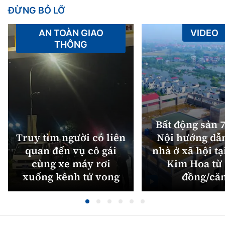
ĐỪNG BỎ LỠ
AN TOÀN GIAO
VIDEO
THÔNG
Bất động sản 7
Truy tìm người có liên
Nội hướng dẫ
quan đến vụ cô gái
nhà ở xã hội tạ
cùng xe máy rơi
Kim Hoa từ 
xuống kênh tử vong
đồng/că