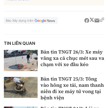
Tổng biên tập:
Nguyễn Thị Hồng Nga
Phó Tổng biên tập:
Nguyễn Sơn Tùng,
Nguyễn Đức Thắng, La Đức Hùng
Báo Xây dựng trên
Hotline:
Quảng cáo và Phát hành:
0901 514 799
0915 057 282
Email:
bandoc@baoxaydung.vn
TIN LIÊN QUAN
Cấm sao chép dưới mọi hình thức nếu không có sự
Bản tin TNGT 26/3: Xe máy
chấp thuận bằng văn bản.
văng xa cả chục mét sau va
chạm với xe đầu kéo
Bản tin TNGT 25/3: Tông
vào hông xe tải, nam thanh
Thông tin tòa
niên đi xe máy tử vong tại
soạn
bệnh viện