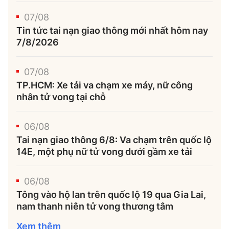
Thế giới
Gương sáng giao thông
Âm nhạc
07/08
Nhà thầu
Hậu trường sao
Sản phẩm mới
Thời sự Quốc tế
Tin tức tai nạn giao thông mới nhất hôm nay
Đi ++
7/8/2026
Mời thầu - Đấu thầu
360 độ thể thao
Tư vấn
Hồ sơ tài liệu
Du lịch
Video
Thi viết về GTVT
07/08
Thế giới giao thông
Khám phá
TP.HCM: Xe tải va chạm xe máy, nữ công
Thời sự
nhân tử vong tại chỗ
Thế giới xây dựng
Lối sống
Khám phá
06/08
Ẩm thực
Tai nạn giao thông 6/8: Va chạm trên quốc lộ
Camera giao thông
14E, một phụ nữ tử vong dưới gầm xe tải
Cơ quan chủ quản: Bộ Xây dựng
Câu chuyện giao thông
Giấy phép số: 03/GP-BVHTTDL, cấp ngày 1/4/2025.
06/08
Giải trí - Thể thao
Tông vào hộ lan trên quốc lộ 19 qua Gia Lai,
Tòa soạn: Số 2 Nguyễn Công Hoan, phường Giảng Võ,
nam thanh niên tử vong thương tâm
Hà Nội.
Xem thêm