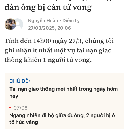
Chuyện dọc đường
đàn ông bị cán tử vong
Quy hoạch kiến trúc
Quản lý
Kinh tế
Cải chính
Nguyễn Hoàn
Diễm Ly
-
Vật liệu xây dựng
Đường bộ
Thị trường
27/03/2025, 20:06
Pháp luật
Giám định chất lượng
Hàng không
Tính đến 14h00 ngày 27/3, chúng tôi
Tài chính
Thanh tra
An toàn giao thông
ghi nhận ít nhất một vụ tai nạn giao
Quản lý đô thị
Đường sắt
Chứng khoán
An ninh hình sự
thông khiến 1 người tử vong.
Giao thông 24h
Chất lượng sống
Đăng kiểm
Bảo hiểm
Điều tra
ATGT địa phương
Giáo dục
Văn hóa - Giải Trí
CHỦ ĐỀ:
Đường sắt tốc độ cao
Doanh nghiệp
Pháp đình
Tai nạn giao thông mới nhất trong ngày hôm
Văn hóa giao thông
Y tế
Văn hóa
nay
Đường thủy
Thể thao
Hỏi - Đáp
Lái xe an toàn
Đời sống
07/08
Showbiz
Hàng hải
Bóng đá
Công nghệ
Ngang nhiên đi bộ giữa đường, 2 người bị ô
Chung tay vì ATGT
Lao động - Công đoàn
tô húc văng
Điện ảnh
Đường sắt đô thị
Bình luận
Công nghệ mới