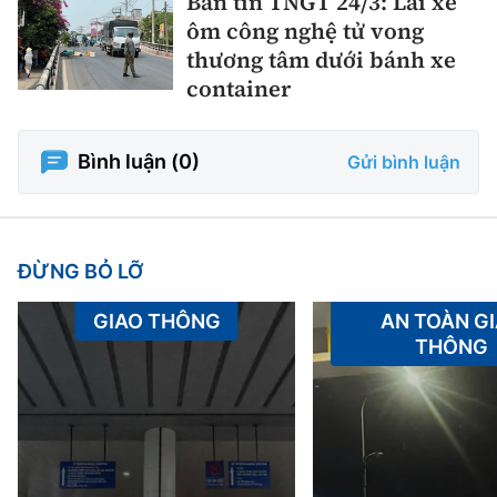
Bản tin TNGT 24/3: Lái xe
ôm công nghệ tử vong
thương tâm dưới bánh xe
container
Bình luận (
0
)
Gửi bình luận
ĐỪNG BỎ LỠ
GIAO THÔNG
AN TOÀN G
THÔNG