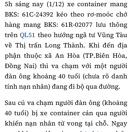
5h sáng nay (1/12) xe container mang
Thế giới
Gương sáng giao thông
Âm nhạc
Nhà thầu
Hậu trường sao
BKS: 61C-24392 kéo theo rơ-moóc chở
Sản phẩm mới
Thời sự Quốc tế
Đi ++
hàng mang BKS: 61R-02077 lưu thông
Mời thầu - Đấu thầu
360 độ thể thao
Tư vấn
Hồ sơ tài liệu
trên
QL51
theo hướng ngã tư Vũng Tàu
Du lịch
Video
Thi viết về GTVT
về Thị trấn Long Thành. Khi đến địa
Thế giới giao thông
Khám phá
Thời sự
phận thuộc xã An Hòa (TP.Biên Hòa,
Thế giới xây dựng
Lối sống
Đồng Nai) thì va chạm với một người
Khám phá
đàn ông khoảng 40 tuổi (chưa rõ danh
Ẩm thực
Camera giao thông
tính nạn nhân) đang đi bộ qua đường.
Cơ quan chủ quản: Bộ Xây dựng
Câu chuyện giao thông
Sau cú va chạm người đàn ông (khoảng
Giấy phép số: 03/GP-BVHTTDL, cấp ngày 1/4/2025.
Giải trí - Thể thao
40 tuổi) bị xe container cán qua người
Tòa soạn: Số 2 Nguyễn Công Hoan, phường Giảng Võ,
Hà Nội.
khiến nạn nhân tử vong tại chỗ. Ngay