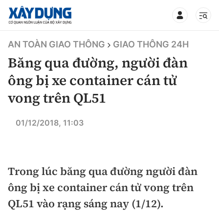
TIN BỘ XÂY DỰNG
AN TOÀN GIAO THÔNG
GIAO THÔNG 24H
Băng qua đường, người đàn
ông bị xe container cán tử
vong trên QL51
CHUYÊN MỤC
01/12/2018, 11:03
Mới nhất
Thời sự
Trong lúc băng qua đường người đàn
Chính trị
Xây dựng
ông bị xe container cán tử vong trên
QL51 vào rạng sáng nay (1/12).
Xã hội
Chỉ đạo điều hành
Giao thông