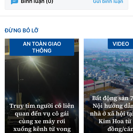
Bình luận (
0
)
Gửi bình luận
ĐỪNG BỎ LỠ
AN TOÀN GIAO
VIDEO
THÔNG
Bất động sản 7
Truy tìm người có liên
Nội hướng dẫ
quan đến vụ cô gái
nhà ở xã hội tạ
cùng xe máy rơi
Kim Hoa từ 
xuống kênh tử vong
đồng/că