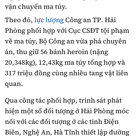
Chuyện dọc đường
vận chuyển ma túy.
Quy hoạch kiến trúc
Quản lý
Kinh tế
Theo đó,
lực lượng
Công an TP. Hải
Cải chính
Vật liệu xây dựng
Đường bộ
Thị trường
Phòng phối hợp với Cục CSĐT tội phạm
Pháp luật
Giám định chất lượng
về ma túy, Bộ Công an vừa phá chuyên
Hàng không
Tài chính
Thanh tra
An toàn giao thông
án, thu giữ 56 bánh heroin (nặng
Quản lý đô thị
Đường sắt
Chứng khoán
20,348kg), 12,43kg ma túy tổng hợp và
An ninh hình sự
Giao thông 24h
Chất lượng sống
Đăng kiểm
317 triệu đồng cùng nhiều tang vật liên
Bảo hiểm
Điều tra
ATGT địa phương
Giáo dục
quan.
Văn hóa - Giải Trí
Đường sắt tốc độ cao
Doanh nghiệp
Pháp đình
Văn hóa giao thông
Y tế
Qua công tác phối hợp, trinh sát phát
Văn hóa
Đường thủy
Thể thao
Hỏi - Đáp
Lái xe an toàn
hiện một số đối tượng ở Hải Phòng móc
Đời sống
Showbiz
Hàng hải
Bóng đá
nối với các đối tượng ở các tỉnh Điện
Công nghệ
Chung tay vì ATGT
Lao động - Công đoàn
Điện ảnh
Biên, Nghệ An, Hà Tĩnh thiết lập đường
Đường sắt đô thị
Bình luận
Công nghệ mới