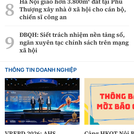
Hà Nội giao hơn 3.800m² đất tại Phú
Thượng xây nhà ở xã hội cho cán bộ,
chiến sĩ công an
ĐBQH: Siết trách nhiệm nền tảng số,
ngăn xuyên tạc chính sách trên mạng
xã hội
THÔNG TIN DOANH NGHIỆP
VREBD 2026: AHS
Cảng HKQT Nội B