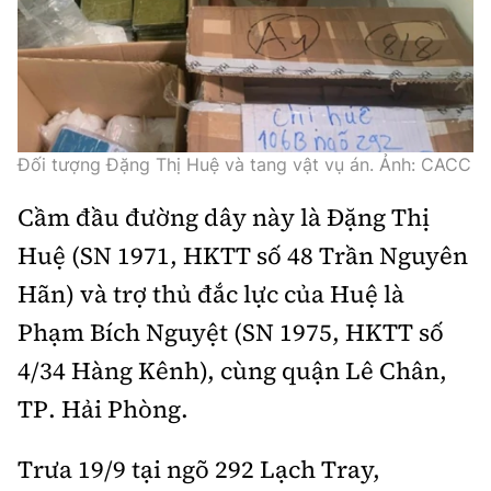
Tổng biên tập:
Nguyễn Thị Hồng Nga
Phó Tổng biên tập:
Nguyễn Sơn Tùng,
Nguyễn Đức Thắng, La Đức Hùng
Hotline:
Quảng cáo và Phát hành:
0901 514 799
0915 057 282
Đối tượng Đặng Thị Huệ và tang vật vụ án. Ảnh: CACC
Email:
bandoc@baoxaydung.vn
Cầm đầu đường dây này là Đặng Thị
Cấm sao chép dưới mọi hình thức nếu không có sự
chấp thuận bằng văn bản.
Huệ (SN 1971, HKTT số 48 Trần Nguyên
Hãn) và trợ thủ đắc lực của Huệ là
Phạm Bích Nguyệt (SN 1975, HKTT số
4/34 Hàng Kênh), cùng quận Lê Chân,
TP. Hải Phòng.
Thông tin tòa
soạn
Trưa 19/9 tại ngõ 292 Lạch Tray,