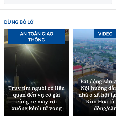
ĐỪNG BỎ LỠ
AN TOÀN GIAO
VIDEO
THÔNG
Bất động sản 7
Truy tìm người có liên
Nội hướng dẫ
quan đến vụ cô gái
nhà ở xã hội tạ
cùng xe máy rơi
Kim Hoa từ 
xuống kênh tử vong
đồng/că