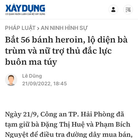
TIN BỘ XÂY DỰNG
PHÁP LUẬT
AN NINH HÌNH SỰ
Bắt 56 bánh heroin, lộ diện bà
trùm và nữ trợ thủ đắc lực
buôn ma túy
CHUYÊN MỤC
Lê Dũng
Mới nhất
21/09/2022, 18:45
Thời sự
Chính trị
Ngày 21/9, Công an TP. Hải Phòng đã
Xây dựng
tạm giữ bà Đặng Thị Huệ và Phạm Bích
Xã hội
Chỉ đạo điều hành
Nguyệt để điều tra đường dây mua bán,
Giao thông