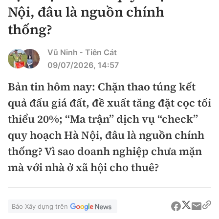
Chuyện dọc đường
Nội, đâu là nguồn chính
Quy hoạch kiến trúc
Quản lý
Kinh tế
thống?
Cải chính
Vật liệu xây dựng
Đường bộ
Thị trường
Pháp luật
Vũ Ninh
Tiên Cát
-
Giám định chất lượng
Hàng không
09/07/2026, 14:57
Tài chính
Thanh tra
An toàn giao thông
Bản tin hôm nay: Chặn thao túng kết
Quản lý đô thị
Đường sắt
Chứng khoán
An ninh hình sự
quả đấu giá đất, đề xuất tăng đặt cọc tối
Giao thông 24h
Chất lượng sống
Đăng kiểm
thiểu 20%; “Ma trận” dịch vụ “check”
Bảo hiểm
Điều tra
ATGT địa phương
Giáo dục
quy hoạch Hà Nội, đâu là nguồn chính
Văn hóa - Giải Trí
Đường sắt tốc độ cao
Doanh nghiệp
Pháp đình
thống? Vì sao doanh nghiệp chưa mặn
Văn hóa giao thông
Y tế
Văn hóa
Đường thủy
mà với nhà ở xã hội cho thuê?
Thể thao
Hỏi - Đáp
Lái xe an toàn
Đời sống
Showbiz
Hàng hải
Bóng đá
Công nghệ
Chung tay vì ATGT
Lao động - Công đoàn
Báo Xây dựng trên
Điện ảnh
Đường sắt đô thị
Bình luận
Công nghệ mới