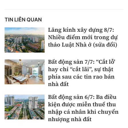
Thế giới
Gương sáng giao thông
Âm nhạc
Nhà thầu
Hậu trường sao
Sản phẩm mới
Thời sự Quốc tế
Đi ++
TIN LIÊN QUAN
Mời thầu - Đấu thầu
360 độ thể thao
Tư vấn
Lăng kính xây dựng 8/7:
Hồ sơ tài liệu
Du lịch
Nhiều điểm mới trong dự
Video
Thi viết về GTVT
thảo Luật Nhà ở (sửa đổi)
Thế giới giao thông
Khám phá
Thời sự
Thế giới xây dựng
Bất động sản 7/7: “Cắt lỗ'
Lối sống
Khám phá
hay chỉ “cắt lãi”, sự thật
phía sau các tin rao bán
Ẩm thực
Camera giao thông
nhà đất
Cơ quan chủ quản: Bộ Xây dựng
Câu chuyện giao thông
Bất động sản 6/7: Ba điều
Giấy phép số: 03/GP-BVHTTDL, cấp ngày 1/4/2025.
kiện được miễn thuế thu
Giải trí - Thể thao
nhập cá nhân khi chuyển
Tòa soạn: Số 2 Nguyễn Công Hoan, phường Giảng Võ,
nhượng nhà đất
Hà Nội.