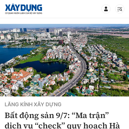
TIN BỘ XÂY DỰNG
CHUYÊN MỤC
Mới nhất
Thời sự
LĂNG KÍNH XÂY DỰNG
Chính trị
Xây dựng
Bất động sản 9/7: “Ma trận”
Xã hội
Chỉ đạo điều hành
dịch vụ “check” quy hoạch Hà
Giao thông