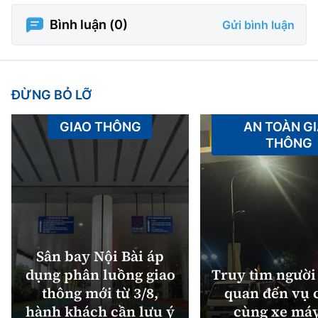
Tổng biên tập:
Nguyễn Thị Hồng Nga
Bình luận (
0
)
Gửi bình luận
Phó Tổng biên tập:
Nguyễn Sơn Tùng,
Nguyễn Đức Thắng, La Đức Hùng
Hotline:
Quảng cáo và Phát hành:
ĐỪNG BỎ LỠ
0901 514 799
0915 057 282
Email:
bandoc@baoxaydung.vn
GIAO THÔNG
AN TOÀN G
Cấm sao chép dưới mọi hình thức nếu không có sự
THÔNG
chấp thuận bằng văn bản.
Sân bay Nội Bài áp
Thông tin tòa
dụng phân luồng giao
Truy tìm người 
soạn
thông mới từ 3/8,
quan đến vụ c
hành khách cần lưu ý
cùng xe máy