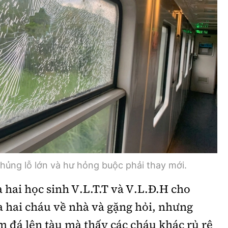
thủng lỗ lớn và hư hỏng buộc phải thay mới.
 hai học sinh V.L.T.T và V.L.Đ.H cho
ưa hai cháu về nhà và gặng hỏi, nhưng
 đá lên tàu mà thấy các cháu khác rủ rê