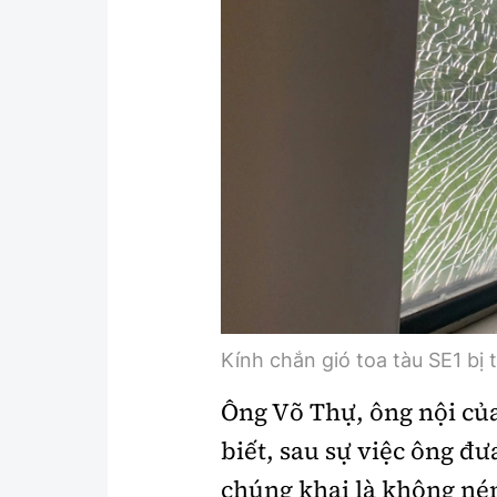
Kính chắn gió toa tàu SE1 bị 
Ông Võ Thự, ông nội của
biết, sau sự việc ông đ
chúng khai là không ném