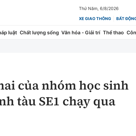
Thứ Năm, 6/8/2026
XE GIAO THÔNG
BẤT ĐỘN
háp luật
Chất lượng sống
Văn hóa - Giải trí
Thể thao
Côn
Giao thông
Kinh tế
ành
Quản lý
Thị trường
 trúc
Đường bộ
Tài chính
khai của nhóm học sinh
ng
Hàng không
Chứng khoán
nh tàu SE1 chạy qua
 lượng
Đường sắt
Bảo hiểm
Đường sắt tốc độ cao
Doanh nghiệp
Đăng kiểm
xem thêm