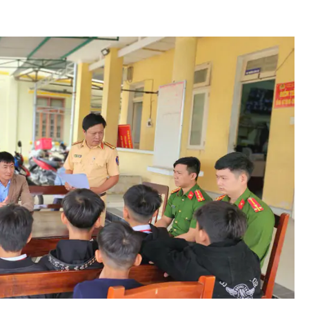
Bình luận
Sản phẩm mới
Hậu trường sao
AI
360 độ thể thao
Tư vấn
Video
Thời sự
Khám phá
Camera giao thông
Câu chuyện giao thông
Lăng kính xây dựng
Giải trí - Thể thao