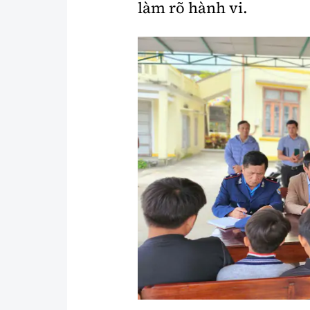
làm rõ hành vi.
Y tế
Showbiz
Đời sống
Điện ảnh
Lao động - Công đoàn
Âm nhạc
Thế giới
Đi ++
Thời sự Quốc tế
Du lịch
Hồ sơ tài liệu
Khám phá
Thế giới giao thông
Lối sống
Thế giới xây dựng
Ẩm thực