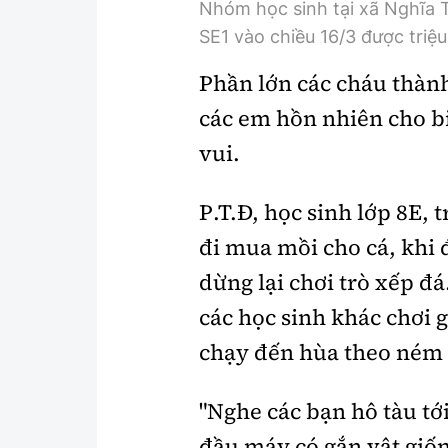
Nhóm học sinh tại xã Nghĩa T
SE1 vào chiều 16/3 được triệu 
Phần lớn các cháu thành
các em hồn nhiên cho bi
vui.
P.T.Đ, học sinh lớp 8E
đi mua mồi cho cá, khi 
dừng lại chơi trò xếp đ
các học sinh khác chơi 
chạy đến hùa theo ném 
"Nghe các bạn hô tàu tớ
đầu máy có gắn vật gi