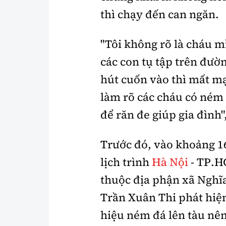
thì chạy đến can ngăn.
"Tôi không rõ là cháu 
các con tụ tập trên đườ
hút cuốn vào thì mất m
làm rõ các cháu có ném
để răn đe giúp gia đình"
Trước đó, vào khoảng 16
lịch trình
Hà Nội
- TP.H
thuộc địa phận xã Nghĩa
Trần Xuân Thi phát hiệ
hiệu ném đá lên tàu nên