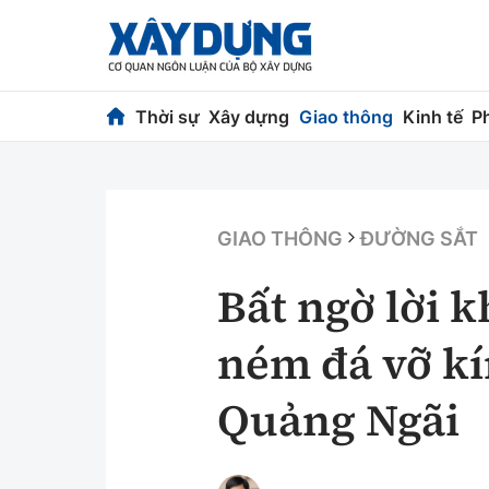
Thời sự
Xây dựng
Giao thông
Kinh tế
P
Thời sự
Xây dựng
Chính trị
Chỉ đạo điều h
GIAO THÔNG
ĐƯỜNG SẮT
Xã hội
Quy hoạch kiến
Bất ngờ lời 
Chuyện dọc đường
Vật liệu xây dự
ném đá vỡ kí
Cải chính
Giám định chất
Quảng Ngãi
Quản lý đô thị