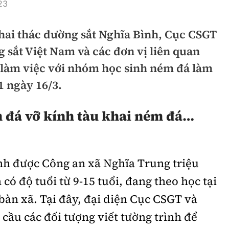
23
hông
Đường thủy
hai thác đường sắt Nghĩa Bình, Cục CSGT
h
Hàng hải
 sắt Việt Nam và các đơn vị liên quan
ng
Đường sắt đô thị
 làm việc với nhóm học sinh ném đá làm
hông
Nhà thầu
1 ngày 16/3.
Mời thầu - Đấu thầu
 đá vỡ kính tàu khai ném đá…
TGT
Thi viết về Ngành
ao thông
nh được Công an xã Nghĩa Trung triệu
 có độ tuổi từ 9-15 tuổi, đang theo học tại
 bàn xã. Tại đây, đại diện Cục CSGT và
rí
Thể thao
Công nghệ
cầu các đối tượng viết tường trình để
Bóng đá
Công nghệ mới