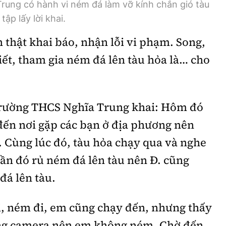
rung có hành vi ném đá làm vỡ kính chắn gió tàu
tập lấy lời khai.
 thật khai báo, nhận lỗi vi phạm. Song,
ết, tham gia ném đá lên tàu hỏa là… cho
, trường THCS Nghĩa Trung khai: Hôm đó
đến nơi gặp các bạn ở địa phương nên
á. Cùng lúc đó, tàu hỏa chạy qua và nghe
gần đó rủ ném đá lên tàu nên Đ. cũng
đá lên tàu.
i, ném đi, em cũng chạy đến, nhưng thấy
ống camera nên em không ném. Chờ đến