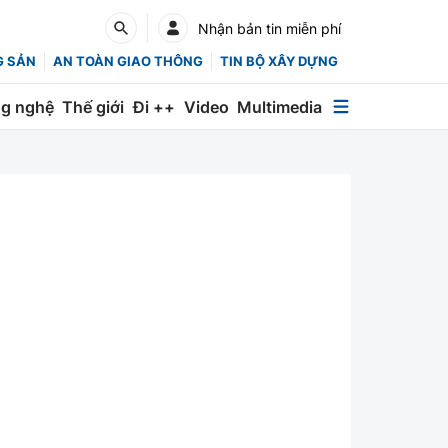
Nhận bản tin miễn phí
G SẢN
AN TOÀN GIAO THÔNG
TIN BỘ XÂY DỰNG
g nghệ
Thế giới
Đi ++
Video
Multimedia
Multimedia
Special
Emagazine
Photo
Infographic
English
Các chuyên trang