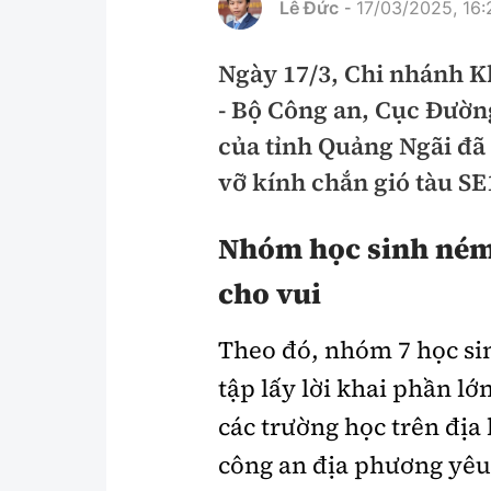
Lê Đức
17/03/2025, 16:
-
Pháp luật
An toàn giao t
Ngày 17/3, Chi nhánh K
Thanh tra
Giao thông 24
- Bộ Công an, Cục Đường
An ninh hình sự
ATGT địa phươ
của tỉnh Quảng Ngãi đã
Điều tra
Văn hóa giao t
vỡ kính chắn gió tàu SE
Pháp đình
Lái xe an toàn
Nhóm học sinh ném
Hỏi - Đáp
Chung tay vì A
cho vui
Gương sáng gi
xem thêm
Theo đó, nhóm 7 học si
tập lấy lời khai phần lớn
các trường học trên địa
Chất lượng sống
Văn hóa - Giải T
công an địa phương yêu 
Giáo dục
Văn hóa