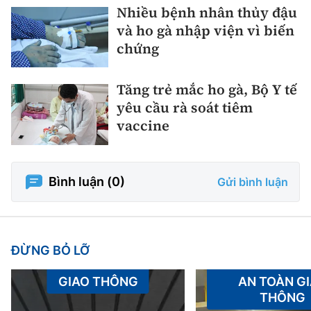
Nhiều bệnh nhân thủy đậu
và ho gà nhập viện vì biến
chứng
Tăng trẻ mắc ho gà, Bộ Y tế
yêu cầu rà soát tiêm
vaccine
Bình luận (
0
)
Gửi bình luận
ĐỪNG BỎ LỠ
GIAO THÔNG
AN TOÀN G
THÔNG