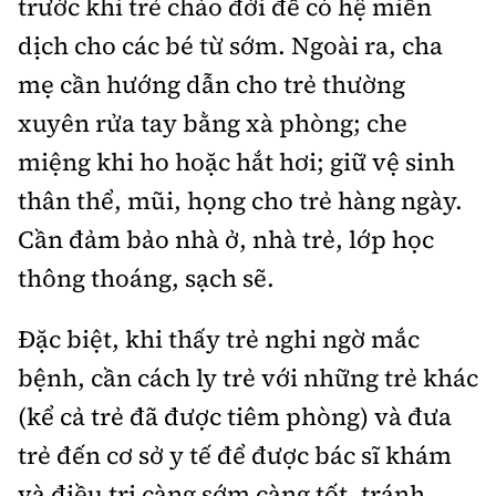
trước khi trẻ chào đời để có hệ miễn
dịch cho các bé từ sớm. Ngoài ra, cha
mẹ cần hướng dẫn cho trẻ thường
xuyên rửa tay bằng xà phòng; che
miệng khi ho hoặc hắt hơi; giữ vệ sinh
thân thể, mũi, họng cho trẻ hàng ngày.
Cần đảm bảo nhà ở, nhà trẻ, lớp học
thông thoáng, sạch sẽ.
Đặc biệt, khi thấy trẻ nghi ngờ mắc
bệnh, cần cách ly trẻ với những trẻ khác
(kể cả trẻ đã được tiêm phòng) và đưa
trẻ đến cơ sở y tế để được bác sĩ khám
và điều trị càng sớm càng tốt, tránh