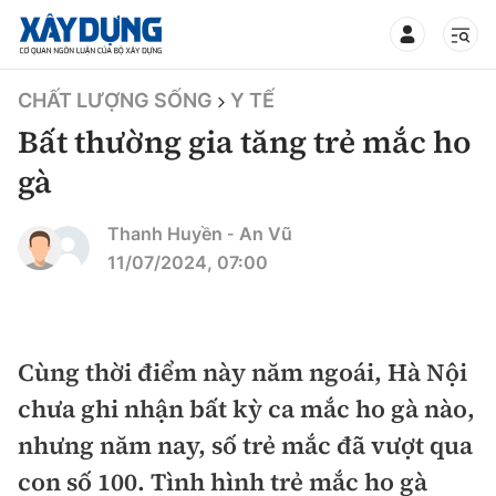
TIN BỘ XÂY DỰNG
CHẤT LƯỢNG SỐNG
Y TẾ
Bất thường gia tăng trẻ mắc ho
gà
CHUYÊN MỤC
Thanh Huyền
An Vũ
-
11/07/2024, 07:00
Mới nhất
Thời sự
Cùng thời điểm này năm ngoái, Hà Nội
Chính trị
chưa ghi nhận bất kỳ ca mắc ho gà nào,
Xây dựng
nhưng năm nay, số trẻ mắc đã vượt qua
Xã hội
Chỉ đạo điều hành
con số 100. Tình hình trẻ mắc ho gà
Giao thông