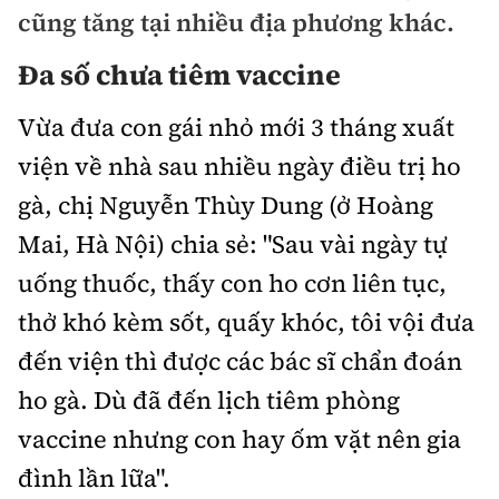
Chuyện dọc đường
cũng tăng tại nhiều địa phương khác.
Quy hoạch kiến trúc
Quản lý
Kinh tế
Đa số chưa tiêm vaccine
Cải chính
Vật liệu xây dựng
Đường bộ
Thị trường
Pháp luật
Vừa đưa con gái nhỏ mới 3 tháng xuất
Giám định chất lượng
Hàng không
Tài chính
viện về nhà sau nhiều ngày điều trị ho
Thanh tra
An toàn giao thông
Quản lý đô thị
gà, chị Nguyễn Thùy Dung (ở Hoàng
Đường sắt
Chứng khoán
An ninh hình sự
Giao thông 24h
Mai, Hà Nội) chia sẻ: "Sau vài ngày tự
Chất lượng sống
Đăng kiểm
Bảo hiểm
uống thuốc, thấy con ho cơn liên tục,
Điều tra
ATGT địa phương
Giáo dục
Văn hóa - Giải Trí
Đường sắt tốc độ cao
thở khó kèm sốt, quấy khóc, tôi vội đưa
Doanh nghiệp
Pháp đình
Văn hóa giao thông
Y tế
đến viện thì được các bác sĩ chẩn đoán
Văn hóa
Đường thủy
Thể thao
Hỏi - Đáp
ho gà. Dù đã đến lịch tiêm phòng
Lái xe an toàn
Đời sống
Showbiz
Hàng hải
Bóng đá
vaccine nhưng con hay ốm vặt nên gia
Công nghệ
Chung tay vì ATGT
Lao động - Công đoàn
đình lần lữa".
Điện ảnh
Đường sắt đô thị
Bình luận
Công nghệ mới