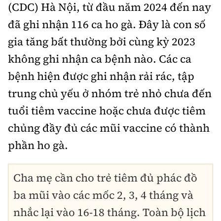
Tổng biên tập:
Nguyễn Thị Hồng Nga
(CDC) Hà Nội, từ đầu năm 2024 đến nay
đã ghi nhận 116 ca ho gà. Đây là con số
Phó Tổng biên tập:
Nguyễn Sơn Tùng,
Nguyễn Đức Thắng, La Đức Hùng
gia tăng bất thường bởi cùng kỳ 2023
Hotline:
Quảng cáo và Phát hành:
không ghi nhận ca bệnh nào. Các ca
0901 514 799
0915 057 282
bệnh hiện được ghi nhận rải rác, tập
Email:
bandoc@baoxaydung.vn
trung chủ yếu ở nhóm trẻ nhỏ chưa đến
Cấm sao chép dưới mọi hình thức nếu không có sự
tuổi tiêm vaccine hoặc chưa được tiêm
chấp thuận bằng văn bản.
chủng đầy đủ các mũi vaccine có thành
phần ho gà.
Cha mẹ cần cho trẻ tiêm đủ phác đồ
Thông tin tòa
soạn
ba mũi vào các mốc 2, 3, 4 tháng và
nhắc lại vào 16-18 tháng. Toàn bộ lịch