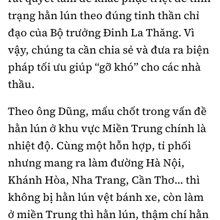
trạng hằn lún theo đúng tinh thần chỉ
đạo của Bộ trưởng Đinh La Thăng. Vì
vậy, chúng ta cần chia sẻ và đưa ra biện
pháp tối ưu giúp “gỡ khó” cho các nhà
thầu.
Theo ông Dũng, mấu chốt trong vấn đề
hằn lún ở khu vực Miền Trung chính là
nhiệt độ. Cùng một hỗn hợp, tỉ phối
nhưng mang ra làm đường Hà Nội,
Khánh Hòa, Nha Trang, Cần Thơ… thì
không bị hằn lún vệt bánh xe, còn làm
ở miền Trung thì hằn lún, thậm chí hằn