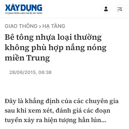
TIN BỘ XÂY DỰNG
GIAO THÔNG
HẠ TẦNG
Bê tông nhựa loại thường
không phù hợp nắng nóng
miền Trung
CHUYÊN MỤC
28/06/2015, 06:38
Mới nhất
Thời sự
Đây là khẳng định của các chuyên gia
Chính trị
Xây dựng
sau khi xem xét, đánh giá các đoạn
tuyến xảy ra hiện tượng hằn lún...
Xã hội
Chỉ đạo điều hành
Giao thông