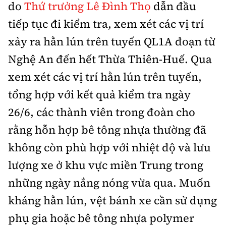
do
Thứ trưởng Lê Đình Thọ
dẫn đầu
Thế giới
Gương sáng giao thông
Âm nhạc
Nhà thầu
Hậu trường sao
tiếp tục đi kiểm tra, xem xét các vị trí
Sản phẩm mới
Thời sự Quốc tế
Đi ++
xảy ra hằn lún trên tuyến QL1A đoạn từ
Mời thầu - Đấu thầu
360 độ thể thao
Tư vấn
Hồ sơ tài liệu
Nghệ An đến hết Thừa Thiên-Huế. Qua
Du lịch
Video
Thi viết về GTVT
xem xét các vị trí hằn lún trên tuyến,
Thế giới giao thông
Khám phá
Thời sự
tổng hợp với kết quả kiểm tra ngày
Thế giới xây dựng
Lối sống
26/6, các thành viên trong đoàn cho
Khám phá
rằng hỗn hợp bê tông nhựa thường đã
Ẩm thực
Camera giao thông
không còn phù hợp với nhiệt độ và lưu
Cơ quan chủ quản: Bộ Xây dựng
lượng xe ở khu vực miền Trung trong
Câu chuyện giao thông
Giấy phép số: 03/GP-BVHTTDL, cấp ngày 1/4/2025.
những ngày nắng nóng vừa qua. Muốn
Giải trí - Thể thao
Tòa soạn: Số 2 Nguyễn Công Hoan, phường Giảng Võ,
kháng hằn lún, vệt bánh xe cần sử dụng
Hà Nội.
phụ gia hoặc bê tông nhựa polymer