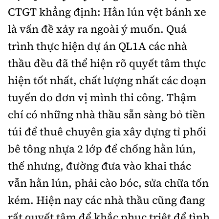
CTGT khẳng định: Hằn lún vệt bánh xe
là vấn đề xảy ra ngoài ý muốn. Quá
trình thực hiện dự án QL1A các nhà
thầu đều đã thể hiện rõ quyết tâm thực
hiện tốt nhất, chất lượng nhất các đoạn
tuyến do đơn vị mình thi công. Thậm
chí có những nhà thầu sẵn sàng bỏ tiền
túi để thuê chuyên gia xây dựng tỉ phối
bê tông nhựa 2 lớp để chống hằn lún,
thế nhưng, đường đưa vào khai thác
vẫn hằn lún, phải cào bóc, sửa chữa tốn
kém. Hiện nay các nhà thầu cũng đang
rất quyết tâm để khắc phục triệt để tình