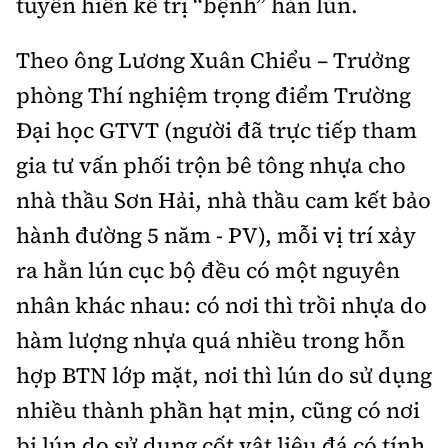
tuyến hiến kế trị “bệnh” hằn lún.
Theo ông Lương Xuân Chiểu – Trưởng
phòng Thí nghiệm trọng điểm Trường
Đại học GTVT (người đã trực tiếp tham
gia tư vấn phối trộn bê tông nhựa cho
nhà thầu Sơn Hải, nhà thầu cam kết bảo
hành đường 5 năm - PV), mỗi vị trí xảy
ra hằn lún cục bộ đều có một nguyên
nhân khác nhau: có nơi thì trồi nhựa do
hàm lượng nhựa quá nhiều trong hỗn
hợp BTN lớp mặt, nơi thì lún do sử dụng
nhiều thành phần hạt mịn, cũng có nơi
bị lún do sử dụng cốt vật liệu đá có tính