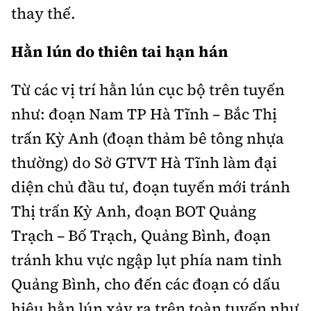
Tổng biên tập:
Nguyễn Thị Hồng Nga
thay thế.
Phó Tổng biên tập:
Nguyễn Sơn Tùng,
Hằn lún do thiên tai hạn hán
Nguyễn Đức Thắng, La Đức Hùng
Hotline:
Quảng cáo và Phát hành:
Từ các vị trí hằn lún cục bộ trên tuyến
0901 514 799
0915 057 282
như: đoạn Nam TP Hà Tĩnh – Bắc Thị
Email:
bandoc@baoxaydung.vn
trấn Kỳ Anh (đoạn thảm bê tông nhựa
Cấm sao chép dưới mọi hình thức nếu không có sự
chấp thuận bằng văn bản.
thường) do Sở GTVT Hà Tĩnh làm đại
diện chủ đầu tư, đoạn tuyến mới tránh
Thị trấn Kỳ Anh, đoạn BOT Quảng
Trạch – Bố Trạch, Quảng Bình, đoạn
Thông tin tòa
tránh khu vực ngập lụt phía nam tỉnh
soạn
Quảng Bình, cho đến các đoạn có dấu
hiệu hằn lún xảy ra trên toàn tuyến như