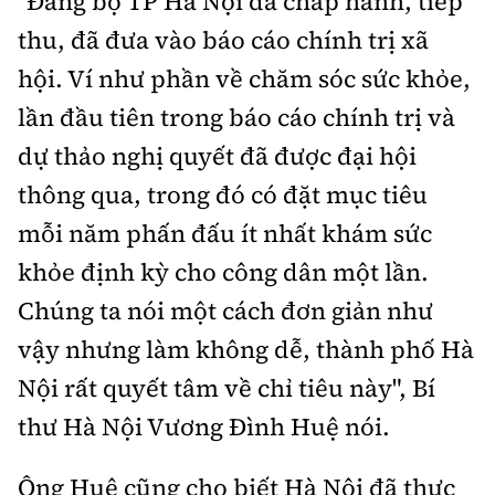
"Đảng bộ TP Hà Nội đã chấp hành, tiếp
Tổng biên tập:
Nguyễn Thị Hồng Nga
thu, đã đưa vào báo cáo chính trị xã
Phó Tổng biên tập:
Nguyễn Sơn Tùng,
hội. Ví như phần về chăm sóc sức khỏe,
Nguyễn Đức Thắng, La Đức Hùng
lần đầu tiên trong báo cáo chính trị và
Hotline:
Quảng cáo và Phát hành:
0901 514 799
0915 057 282
dự thảo nghị quyết đã được đại hội
thông qua, trong đó có đặt mục tiêu
Email:
bandoc@baoxaydung.vn
Cấm sao chép dưới mọi hình thức nếu không có sự
mỗi năm phấn đấu ít nhất khám sức
chấp thuận bằng văn bản.
khỏe định kỳ cho công dân một lần.
Chúng ta nói một cách đơn giản như
vậy nhưng làm không dễ, thành phố Hà
Nội rất quyết tâm về chỉ tiêu này", Bí
Thông tin tòa
thư Hà Nội Vương Đình Huệ nói.
soạn
Ông Huệ cũng cho biết Hà Nội đã thực