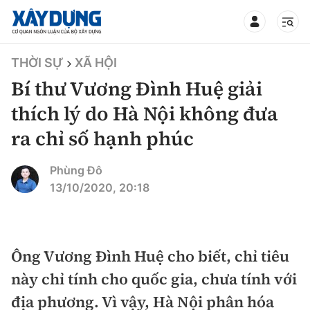
TIN BỘ XÂY DỰNG
THỜI SỰ
XÃ HỘI
Bí thư Vương Đình Huệ giải
thích lý do Hà Nội không đưa
ra chỉ số hạnh phúc
CHUYÊN MỤC
Phùng Đô
Mới nhất
13/10/2020, 20:18
Thời sự
Chính trị
Ông Vương Đình Huệ cho biết, chỉ tiêu
Xây dựng
này chỉ tính cho quốc gia, chưa tính với
Xã hội
Chỉ đạo điều hành
địa phương. Vì vậy, Hà Nội phân hóa
Giao thông