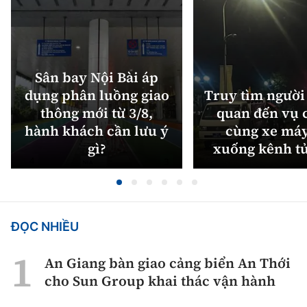
Sân bay Nội Bài áp
dụng phân luồng giao
Truy tìm người 
thông mới từ 3/8,
quan đến vụ c
hành khách cần lưu ý
cùng xe máy
gì?
xuống kênh t
ĐỌC NHIỀU
An Giang bàn giao cảng biển An Thới
cho Sun Group khai thác vận hành