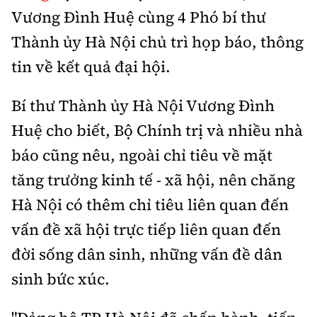
Thế giới
Gương sáng giao thông
Vương Đình Huệ cùng 4 Phó bí thư
Âm nhạc
Nhà thầu
Hậu trường sao
Sản phẩm mới
Thành ủy Hà Nội chủ trì họp báo, thông
Thời sự Quốc tế
Đi ++
Mời thầu - Đấu thầu
360 độ thể thao
tin về kết quả đại hội.
Tư vấn
Hồ sơ tài liệu
Du lịch
Video
Thi viết về GTVT
Bí thư Thành ủy Hà Nội Vương Đình
Thế giới giao thông
Khám phá
Thời sự
Huệ cho biết, Bộ Chính trị và nhiều nhà
Thế giới xây dựng
báo cũng nêu, ngoài chỉ tiêu về mặt
Lối sống
Khám phá
tăng trưởng kinh tế - xã hội, nên chăng
Ẩm thực
Camera giao thông
Hà Nội có thêm chỉ tiêu liên quan đến
Cơ quan chủ quản: Bộ Xây dựng
vấn đề xã hội trực tiếp liên quan đến
Câu chuyện giao thông
Giấy phép số: 03/GP-BVHTTDL, cấp ngày 1/4/2025.
đời sống dân sinh, những vấn đề dân
Giải trí - Thể thao
Tòa soạn: Số 2 Nguyễn Công Hoan, phường Giảng Võ,
sinh bức xúc.
Hà Nội.