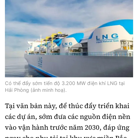
Tổng biên tập:
Nguyễn Thị Hồng Nga
Phó Tổng biên tập:
Nguyễn Sơn Tùng,
Nguyễn Đức Thắng, La Đức Hùng
Hotline:
Quảng cáo và Phát hành:
0901 514 799
0915 057 282
Email:
bandoc@baoxaydung.vn
Cấm sao chép dưới mọi hình thức nếu không có sự
chấp thuận bằng văn bản.
Có thể đẩy sớm tiến độ 3.200 MW điện khí LNG tại
Hải Phòng (ảnh minh hoạ).
Tại văn bản này, để thúc đẩy triển khai
Thông tin tòa
các dự án, sớm đưa các nguồn điện nền
soạn
vào vận hành trước năm 2030, đáp ứng
ngay cho phụ tải tại khu vực miền Bắc,