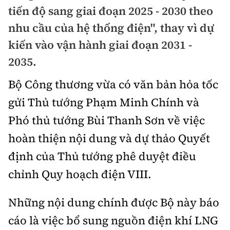
Chuyện dọc đường
tiến độ sang giai đoạn 2025 - 2030 theo
Quy hoạch kiến trúc
Quản lý
Kinh tế
nhu cầu của hệ thống điện", thay vì dự
Cải chính
Vật liệu xây dựng
kiến vào vận hành giai đoạn 2031 -
Đường bộ
Thị trường
Pháp luật
2035.
Giám định chất lượng
Hàng không
Tài chính
Thanh tra
Bộ Công thương vừa có văn bản hỏa tốc
An toàn giao thông
Quản lý đô thị
Đường sắt
Chứng khoán
gửi Thủ tướng Phạm Minh Chính và
An ninh hình sự
Giao thông 24h
Chất lượng sống
Phó thủ tướng Bùi Thanh Sơn về việc
Đăng kiểm
Bảo hiểm
Điều tra
ATGT địa phương
hoàn thiện nội dung và dự thảo Quyết
Giáo dục
Văn hóa - Giải Trí
Đường sắt tốc độ cao
Doanh nghiệp
định của Thủ tướng phê duyệt điều
Pháp đình
Văn hóa giao thông
Y tế
Văn hóa
Đường thủy
chỉnh Quy hoạch điện VIII.
Thể thao
Hỏi - Đáp
Lái xe an toàn
Đời sống
Showbiz
Hàng hải
Bóng đá
Những nội dung chính được Bộ này báo
Công nghệ
Chung tay vì ATGT
Lao động - Công đoàn
cáo là việc bổ sung nguồn điện khí LNG
Điện ảnh
Đường sắt đô thị
Bình luận
Công nghệ mới