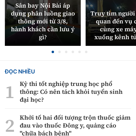
Sân bay Nội Bài áp
dụng phân luồng giao
Truy tìm người 
thông mới từ 3/8,
quan đến vụ c
hành khách cần lưu ý
cùng xe máy
gì?
xuống kênh t
ĐỌC NHIỀU
Kỳ thi tốt nghiệp trung học phổ
thông: Có nên tách khỏi tuyển sinh
đại học?
Khởi tố hai đối tượng trộn thuốc giảm
đau vào thuốc Đông y, quảng cáo
"chữa bách bệnh"