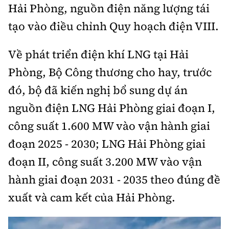
Thế giới
Hải Phòng, nguồn điện năng lượng tái
Gương sáng giao thông
Âm nhạc
Nhà thầu
Hậu trường sao
tạo vào điều chỉnh Quy hoạch điện VIII.
Sản phẩm mới
Thời sự Quốc tế
Đi ++
Mời thầu - Đấu thầu
360 độ thể thao
Tư vấn
Về phát triển điện khí LNG tại Hải
Hồ sơ tài liệu
Du lịch
Video
Thi viết về GTVT
Phòng, Bộ Công thương cho hay, trước
Thế giới giao thông
Khám phá
đó, bộ đã kiến nghị bổ sung dự án
Thời sự
nguồn điện LNG Hải Phòng giai đoạn I,
Thế giới xây dựng
Lối sống
Khám phá
công suất 1.600 MW vào vận hành giai
Ẩm thực
Camera giao thông
đoạn 2025 - 2030; LNG Hải Phòng giai
Cơ quan chủ quản: Bộ Xây dựng
đoạn II, công suất 3.200 MW vào vận
Câu chuyện giao thông
hành giai đoạn 2031 - 2035 theo đúng đề
Giấy phép số: 03/GP-BVHTTDL, cấp ngày 1/4/2025.
Giải trí - Thể thao
xuất và cam kết của Hải Phòng.
Tòa soạn: Số 2 Nguyễn Công Hoan, phường Giảng Võ,
Hà Nội.