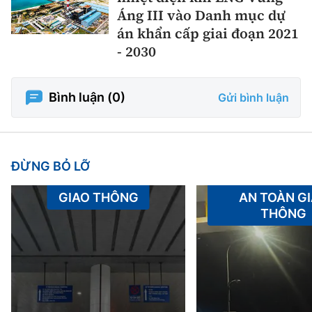
Áng III vào Danh mục dự
án khẩn cấp giai đoạn 2021
- 2030
Bình luận (
0
)
Gửi bình luận
ĐỪNG BỎ LỠ
GIAO THÔNG
AN TOÀN G
THÔNG