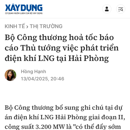
TIN BỘ XÂY DỰNG
KINH TẾ
THỊ TRƯỜNG
Bộ Công thương hoả tốc báo
cáo Thủ tướng việc phát triển
điện khí LNG tại Hải Phòng
CHUYÊN MỤC
Hồng Hạnh
Mới nhất
13/04/2025, 20:46
Thời sự
Chính trị
Bộ Công thương bổ sung ghi chú tại dự
Xây dựng
án điện khí LNG Hải Phòng giai đoạn II,
Xã hội
Chỉ đạo điều hành
công suất 3.200 MW là "có thể đẩy sớm
Giao thông