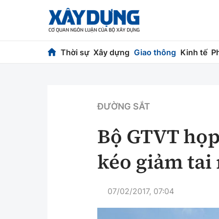
Thời sự
Xây dựng
Giao thông
Kinh tế
P
Thời sự
Xây dựng
Chính trị
Chỉ đạo điều h
ĐƯỜNG SẮT
Xã hội
Quy hoạch kiến
Bộ GTVT họp 
Chuyện dọc đường
Vật liệu xây dự
kéo giảm tai
Cải chính
Giám định chất
Quản lý đô thị
07/02/2017, 07:04