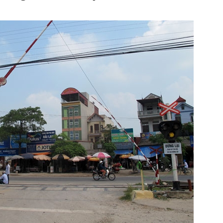
Bình luận
Sản phẩm mới
Hậu trường sao
AI
360 độ thể thao
Tư vấn
Video
Thời sự
Khám phá
Camera giao thông
Câu chuyện giao thông
Lăng kính xây dựng
Giải trí - Thể thao