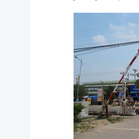
Y tế
Showbiz
Đời sống
Điện ảnh
Lao động - Công đoàn
Âm nhạc
Thế giới
Đi ++
Thời sự Quốc tế
Du lịch
Hồ sơ tài liệu
Khám phá
Thế giới giao thông
Lối sống
Thế giới xây dựng
Ẩm thực