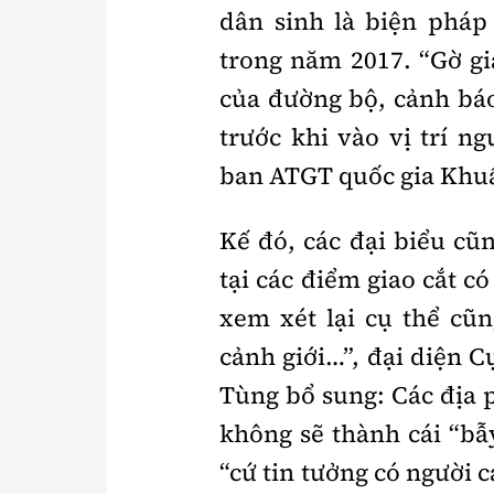
dân sinh là biện pháp
trong năm 2017. “Gờ gi
của đường bộ, cảnh báo
trước khi vào vị trí n
ban ATGT quốc gia Khuấ
Kế đó, các đại biểu cũ
tại các điểm giao cắt có
xem xét lại cụ thể cũn
cảnh giới…”, đại diện 
Tùng bổ sung: Các địa 
không sẽ thành cái “bẫ
“cứ tin tưởng có người c