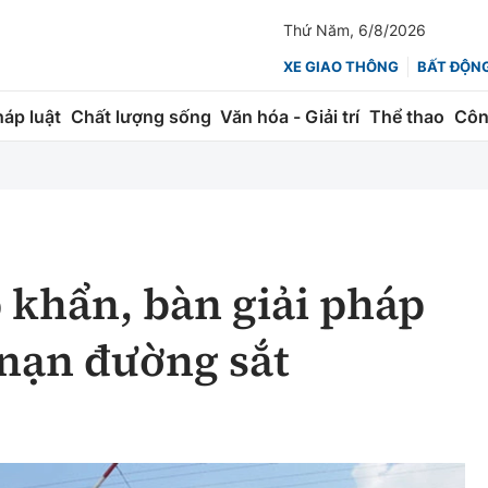
Thứ Năm, 6/8/2026
XE GIAO THÔNG
BẤT ĐỘN
háp luật
Chất lượng sống
Văn hóa - Giải trí
Thể thao
Côn
Giao thông
Kinh tế
ành
Quản lý
Thị trường
 trúc
Đường bộ
Tài chính
khẩn, bàn giải pháp
ng
Hàng không
Chứng khoán
 nạn đường sắt
 lượng
Đường sắt
Bảo hiểm
Đường sắt tốc độ cao
Doanh nghiệp
Đăng kiểm
xem thêm