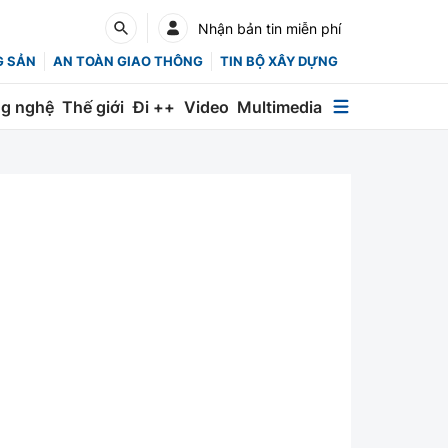
Nhận bản tin miễn phí
G SẢN
AN TOÀN GIAO THÔNG
TIN BỘ XÂY DỰNG
g nghệ
Thế giới
Đi ++
Video
Multimedia
Multimedia
Special
Emagazine
Photo
Infographic
English
Các chuyên trang