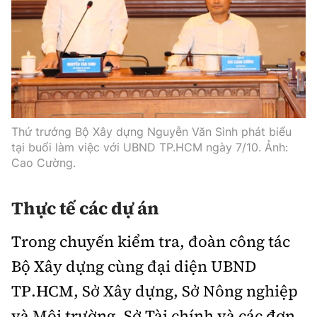
Thế giới
Gương sáng giao thông
Âm nhạc
Nhà thầu
Hậu trường sao
Sản phẩm mới
Thời sự Quốc tế
Đi ++
Mời thầu - Đấu thầu
360 độ thể thao
Tư vấn
Hồ sơ tài liệu
Du lịch
Video
Thi viết về GTVT
Thế giới giao thông
Khám phá
Thời sự
Thứ trưởng Bộ Xây dựng Nguyễn Văn Sinh phát biểu
Thế giới xây dựng
tại buổi làm việc với UBND TP.HCM ngày 7/10. Ảnh:
Lối sống
Khám phá
Cao Cường.
Ẩm thực
Camera giao thông
Thực tế các dự án
Cơ quan chủ quản: Bộ Xây dựng
Câu chuyện giao thông
Trong chuyến kiểm tra, đoàn công tác
Giấy phép số: 03/GP-BVHTTDL, cấp ngày 1/4/2025.
Bộ Xây dựng cùng đại diện UBND
Giải trí - Thể thao
Tòa soạn: Số 2 Nguyễn Công Hoan, phường Giảng Võ,
TP.HCM, Sở Xây dựng, Sở Nông nghiệp
Hà Nội.
và Môi trường, Sở Tài chính và các đơn