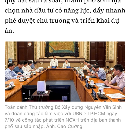
quỹ đất sau rà soát, thành phố sớm lựa
chọn nhà đầu tư có năng lực, đẩy nhanh
phê duyệt chủ trương và triển khai dự
án.
Toàn cảnh Thứ trưởng Bộ Xây dựng Nguyễn Văn Sinh
và đoàn công tác làm việc với UBND TP.HCM ngày
7/10 về công tác phát triển NƠXH trên địa bàn thành
phố sau sáp nhập. Ảnh: Cao Cường.