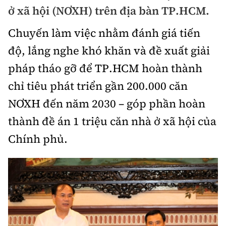
Chuyện dọc đường
ở xã hội (NƠXH) trên địa bàn TP.HCM.
Quy hoạch kiến trúc
Quản lý
Kinh tế
Chuyến làm việc nhằm đánh giá tiến
Cải chính
Vật liệu xây dựng
Đường bộ
Thị trường
độ, lắng nghe khó khăn và đề xuất giải
Pháp luật
Giám định chất lượng
pháp tháo gỡ để TP.HCM hoàn thành
Hàng không
Tài chính
Thanh tra
An toàn giao thông
chỉ tiêu phát triển gần 200.000 căn
Quản lý đô thị
Đường sắt
Chứng khoán
NƠXH đến năm 2030 – góp phần hoàn
An ninh hình sự
Giao thông 24h
Chất lượng sống
Đăng kiểm
thành đề án 1 triệu căn nhà ở xã hội của
Bảo hiểm
Điều tra
ATGT địa phương
Giáo dục
Chính phủ.
Văn hóa - Giải Trí
Đường sắt tốc độ cao
Doanh nghiệp
Pháp đình
Văn hóa giao thông
Y tế
Văn hóa
Đường thủy
Thể thao
Hỏi - Đáp
Lái xe an toàn
Đời sống
Showbiz
Hàng hải
Bóng đá
Công nghệ
Chung tay vì ATGT
Lao động - Công đoàn
Điện ảnh
Đường sắt đô thị
Bình luận
Công nghệ mới