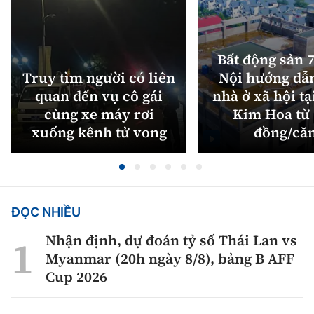
Bất động sản 7
Truy tìm người có liên
Nội hướng dẫ
quan đến vụ cô gái
nhà ở xã hội tạ
cùng xe máy rơi
Kim Hoa từ 
xuống kênh tử vong
đồng/că
ĐỌC NHIỀU
Nhận định, dự đoán tỷ số Thái Lan vs
Myanmar (20h ngày 8/8), bảng B AFF
Cup 2026