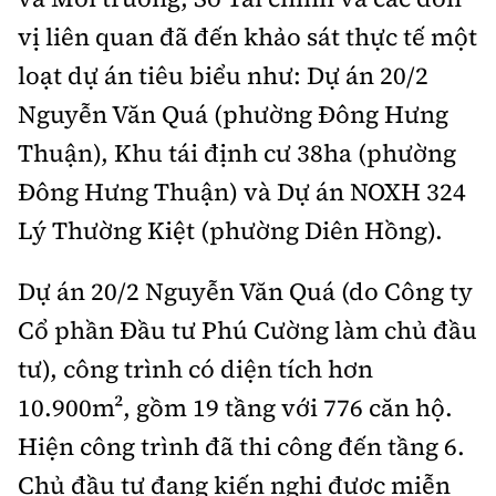
Tổng biên tập:
Nguyễn Thị Hồng Nga
vị liên quan đã đến khảo sát thực tế một
Phó Tổng biên tập:
Nguyễn Sơn Tùng,
loạt dự án tiêu biểu như: Dự án 20/2
Nguyễn Đức Thắng, La Đức Hùng
Nguyễn Văn Quá (phường Đông Hưng
Hotline:
Quảng cáo và Phát hành:
Thuận), Khu tái định cư 38ha (phường
0901 514 799
0915 057 282
Đông Hưng Thuận) và Dự án NOXH 324
Email:
bandoc@baoxaydung.vn
Cấm sao chép dưới mọi hình thức nếu không có sự
Lý Thường Kiệt (phường Diên Hồng).
chấp thuận bằng văn bản.
Dự án 20/2 Nguyễn Văn Quá (do Công ty
Cổ phần Đầu tư Phú Cường làm chủ đầu
tư), công trình có diện tích hơn
10.900m², gồm 19 tầng với 776 căn hộ.
Thông tin tòa
soạn
Hiện công trình đã thi công đến tầng 6.
Chủ đầu tư đang kiến nghị được miễn