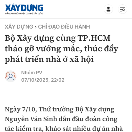
TIN BỘ XÂY DỰNG
XÂY DỰNG
CHỈ ĐẠO ĐIỀU HÀNH
Bộ Xây dựng cùng TP.HCM
tháo gỡ vướng mắc, thúc đẩy
phát triển nhà ở xã hội
CHUYÊN MỤC
Nhóm PV
Mới nhất
07/10/2025, 22:02
Thời sự
Chính trị
Ngày 7/10, Thứ trưởng Bộ Xây dựng
Xây dựng
Nguyễn Văn Sinh dẫn đầu đoàn công
Xã hội
Chỉ đạo điều hành
tác kiểm tra, khảo sát nhiều dự án nhà
Giao thông