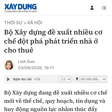
TIN BỘ XÂY DỰNG
THỜI SỰ
XÃ HỘI
Bộ Xây dựng đề xuất nhiều cơ
chế đột phá phát triển nhà ở
cho thuê
CHUYÊN MỤC
Linh Đan
Mới nhất
03/06/2026, 19:17
Thời sự
Nghe đọc bài
4:09
Chính trị
Bộ Xây dựng đang đề xuất nhiều cơ chế
Xây dựng
mới về thể chế, quy hoạch, tín dụng và
Xã hội
Chỉ đạo điều hành
huy động nguồn lực nhằm thúc đẩy
Giao thông