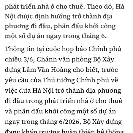
Chuyện dọc đường
phát triển nhà ở cho thuê. Theo đó, Hà
Quy hoạch kiến trúc
Quản lý
Kinh tế
Nội được định hướng trở thành địa
Cải chính
Vật liệu xây dựng
phương đi đầu, phấn đấu khởi công
Đường bộ
Thị trường
Pháp luật
một số dự án ngay trong tháng 6.
Giám định chất lượng
Hàng không
Tài chính
Thanh tra
Thông tin tại cuộc họp báo Chính phủ
An toàn giao thông
Quản lý đô thị
Đường sắt
Chứng khoán
chiều 3/6, Chánh văn phòng Bộ Xây
An ninh hình sự
Giao thông 24h
Chất lượng sống
dựng Lâm Văn Hoàng cho biết, trước
Đăng kiểm
Bảo hiểm
Điều tra
ATGT địa phương
yêu cầu của Thủ tướng Chính phủ về
Giáo dục
Văn hóa - Giải Trí
Đường sắt tốc độ cao
Doanh nghiệp
việc đưa Hà Nội trở thành địa phương
Pháp đình
Văn hóa giao thông
Y tế
Văn hóa
Đường thủy
đi đầu trong phát triển nhà ở cho thuê
Thể thao
Hỏi - Đáp
Lái xe an toàn
Đời sống
và phấn đấu khởi công một số dự án
Showbiz
Hàng hải
Bóng đá
Công nghệ
ngay trong tháng 6/2026, Bộ Xây dựng
Chung tay vì ATGT
Lao động - Công đoàn
Điện ảnh
Đường sắt đô thị
Bình luận
đang khẩn trương hoàn thiện hệ thống
Công nghệ mới