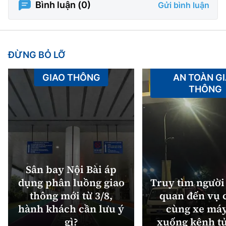
Bình luận (
0
)
Gửi bình luận
ĐỪNG BỎ LỠ
GIAO THÔNG
AN TOÀN G
THÔNG
Sân bay Nội Bài áp
dụng phân luồng giao
Truy tìm người 
thông mới từ 3/8,
quan đến vụ c
hành khách cần lưu ý
cùng xe máy
gì?
xuống kênh t