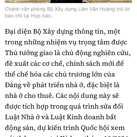
Tổng biên tập:
Nguyễn Thị Hồng Nga
Chánh văn phòng Bộ Xây dựng Lâm Văn Hoàng trả lời
Phó Tổng biên tập:
Nguyễn Sơn Tùng,
báo chí tại Họp báo.
Nguyễn Đức Thắng, La Đức Hùng
Đại diện Bộ Xây dựng thông tin, một
Hotline:
Quảng cáo và Phát hành:
trong những nhiệm vụ trọng tâm được
0901 514 799
0915 057 282
Thủ tướng giao là chủ động nghiên cứu,
Email:
bandoc@baoxaydung.vn
Cấm sao chép dưới mọi hình thức nếu không có sự
đề xuất các cơ chế, chính sách mới để
chấp thuận bằng văn bản.
thể chế hóa các chủ trương lớn của
Đảng về phát triển nhà ở, đặc biệt là
nhà ở cho thuê. Các nội dung này sẽ
được tích hợp trong quá trình sửa đổi
Thông tin tòa
Luật Nhà ở và Luật Kinh doanh bất
soạn
động sản, dự kiến trình Quốc hội xem