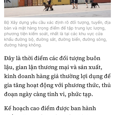
Tổng biên tập:
Nguyễn Thị Hồng Nga
Phó Tổng biên tập:
Nguyễn Sơn Tùng,
Nguyễn Đức Thắng, La Đức Hùng
Bộ Xây dựng yêu cầu xác định rõ đối tượng, tuyến, địa
bàn và mặt hàng trọng điểm để tập trung lực lượng,
Hotline:
Quảng cáo và Phát hành:
phương tiện kiểm soát, nhất là tại các khu vực cửa
0901 514 799
0915 057 282
khẩu đường bộ, đường sắt, đường biển, đường sông,
Email:
bandoc@baoxaydung.vn
đường hàng không.
Cấm sao chép dưới mọi hình thức nếu không có sự
Đây là thời điểm các đối tượng buôn
chấp thuận bằng văn bản.
lậu, gian lận thương mại và sản xuất,
kinh doanh hàng giả thường lợi dụng để
gia tăng hoạt động với phương thức, thủ
đoạn ngày càng tinh vi, phức tạp.
Thông tin tòa
soạn
Kế hoạch cao điểm được ban hành