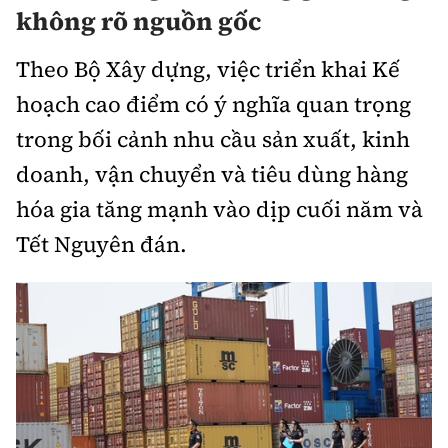
Thế giới
Gương sáng giao thông
không rõ nguồn gốc
Âm nhạc
Nhà thầu
Hậu trường sao
Sản phẩm mới
Thời sự Quốc tế
Theo Bộ Xây dựng, việc triển khai Kế
Đi ++
Mời thầu - Đấu thầu
360 độ thể thao
Tư vấn
hoạch cao điểm có ý nghĩa quan trọng
Hồ sơ tài liệu
Du lịch
Video
trong bối cảnh nhu cầu sản xuất, kinh
Thi viết về GTVT
Thế giới giao thông
Khám phá
doanh, vận chuyển và tiêu dùng hàng
Thời sự
hóa gia tăng mạnh vào dịp cuối năm và
Thế giới xây dựng
Lối sống
Khám phá
Tết Nguyên đán.
Ẩm thực
Camera giao thông
Cơ quan chủ quản: Bộ Xây dựng
Câu chuyện giao thông
Giấy phép số: 03/GP-BVHTTDL, cấp ngày 1/4/2025.
Giải trí - Thể thao
Tòa soạn: Số 2 Nguyễn Công Hoan, phường Giảng Võ,
Hà Nội.