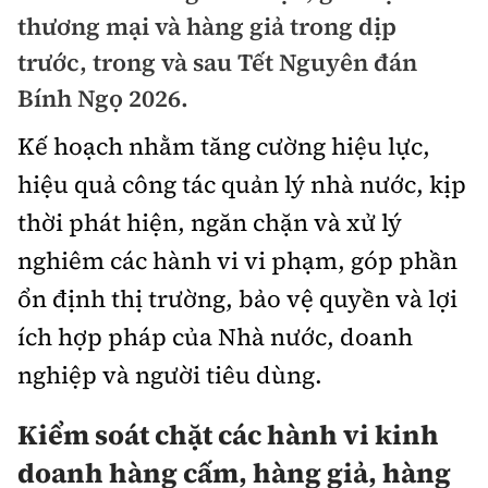
Chuyện dọc đường
thương mại và hàng giả trong dịp
Quy hoạch kiến trúc
Quản lý
Kinh tế
trước, trong và sau Tết Nguyên đán
Cải chính
Vật liệu xây dựng
Đường bộ
Bính Ngọ 2026.
Thị trường
Pháp luật
Giám định chất lượng
Kế hoạch nhằm tăng cường hiệu lực,
Hàng không
Tài chính
Thanh tra
An toàn giao thông
hiệu quả công tác quản lý nhà nước, kịp
Quản lý đô thị
Đường sắt
Chứng khoán
thời phát hiện, ngăn chặn và xử lý
An ninh hình sự
Giao thông 24h
Chất lượng sống
Đăng kiểm
nghiêm các hành vi vi phạm, góp phần
Bảo hiểm
Điều tra
ATGT địa phương
Giáo dục
ổn định thị trường, bảo vệ quyền và lợi
Văn hóa - Giải Trí
Đường sắt tốc độ cao
Doanh nghiệp
Pháp đình
ích hợp pháp của Nhà nước, doanh
Văn hóa giao thông
Y tế
Văn hóa
Đường thủy
Thể thao
nghiệp và người tiêu dùng.
Hỏi - Đáp
Lái xe an toàn
Đời sống
Showbiz
Hàng hải
Bóng đá
Kiểm soát chặt các hành vi kinh
Công nghệ
Chung tay vì ATGT
Lao động - Công đoàn
doanh hàng cấm, hàng giả, hàng
Điện ảnh
Đường sắt đô thị
Bình luận
Công nghệ mới