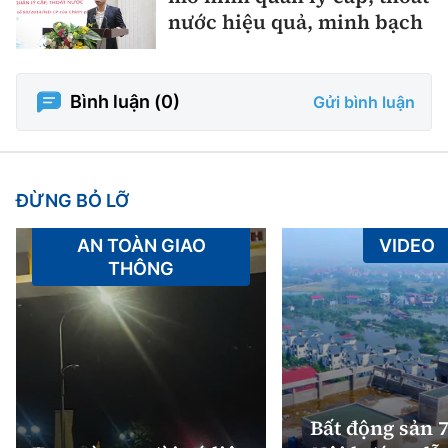
nước hiệu quả, minh bạch
Bình luận (
0
)
Gửi bình luận
ĐỪNG BỎ LỠ
AN TOÀN GIAO
VIDEO
THÔNG
Bất động sản 7