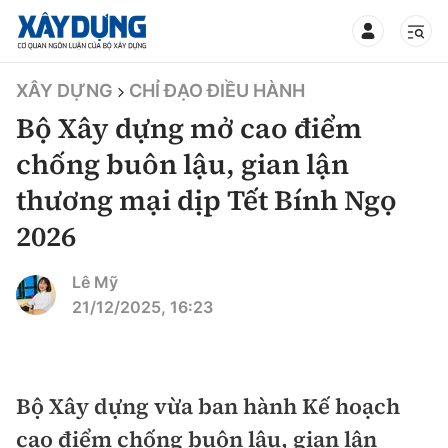
TIN BỘ XÂY DỰNG
XÂY DỰNG
CHỈ ĐẠO ĐIỀU HÀNH
Bộ Xây dựng mở cao điểm
chống buôn lậu, gian lận
thương mại dịp Tết Bính Ngọ
CHUYÊN MỤC
2026
Mới nhất
Lê Mỹ
21/12/2025, 16:23
Thời sự
Chính trị
Xây dựng
Bộ Xây dựng vừa ban hành Kế hoạch
Xã hội
Chỉ đạo điều hành
Giao thông
cao điểm chống buôn lậu, gian lận