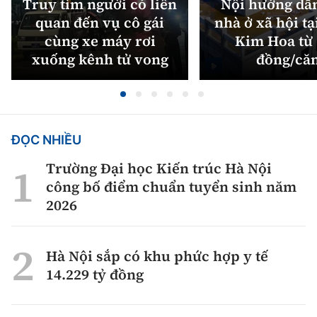
Truy tìm người có liên
Nội hướng dẫ
quan đến vụ cô gái
nhà ở xã hội tạ
cùng xe máy rơi
Kim Hoa từ 
xuống kênh tử vong
đồng/că
ĐỌC NHIỀU
Trường Đại học Kiến trúc Hà Nội
công bố điểm chuẩn tuyển sinh năm
2026
Hà Nội sắp có khu phức hợp y tế
14.229 tỷ đồng