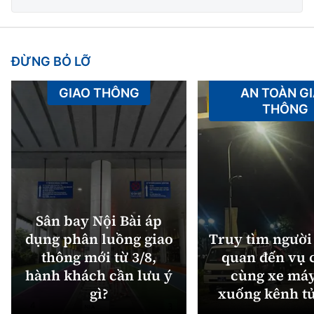
ĐỪNG BỎ LỠ
GIAO THÔNG
AN TOÀN G
THÔNG
Sân bay Nội Bài áp
dụng phân luồng giao
Truy tìm người 
thông mới từ 3/8,
quan đến vụ c
hành khách cần lưu ý
cùng xe máy
gì?
xuống kênh t