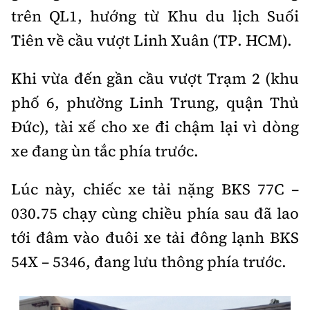
Thế giới
Gương sáng giao thông
trên QL1, hướng từ Khu du lịch Suối
Âm nhạc
Nhà thầu
Hậu trường sao
Sản phẩm mới
Tiên về cầu vượt Linh Xuân (TP. HCM).
Thời sự Quốc tế
Đi ++
Mời thầu - Đấu thầu
360 độ thể thao
Tư vấn
Hồ sơ tài liệu
Khi vừa đến gần cầu vượt Trạm 2 (khu
Du lịch
Video
Thi viết về GTVT
phố 6, phường Linh Trung, quận Thủ
Thế giới giao thông
Khám phá
Thời sự
Đức), tài xế cho xe đi chậm lại vì dòng
Thế giới xây dựng
xe đang ùn tắc phía trước.
Lối sống
Khám phá
Ẩm thực
Lúc này, chiếc xe tải nặng BKS 77C –
Camera giao thông
030.75 chạy cùng chiều phía sau đã lao
Cơ quan chủ quản: Bộ Xây dựng
Câu chuyện giao thông
tới đâm vào đuôi xe tải đông lạnh BKS
Giấy phép số: 03/GP-BVHTTDL, cấp ngày 1/4/2025.
54X – 5346, đang lưu thông phía trước.
Giải trí - Thể thao
Tòa soạn: Số 2 Nguyễn Công Hoan, phường Giảng Võ,
Hà Nội.