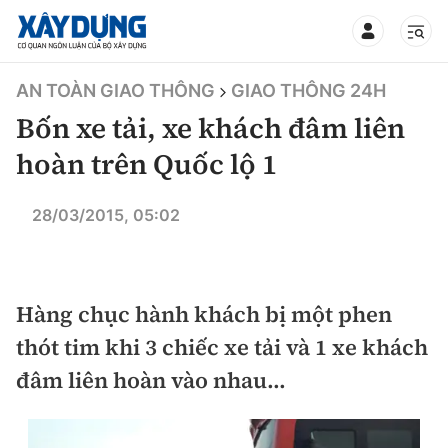
TIN BỘ XÂY DỰNG
AN TOÀN GIAO THÔNG
GIAO THÔNG 24H
Bốn xe tải, xe khách đâm liên
hoàn trên Quốc lộ 1
CHUYÊN MỤC
28/03/2015, 05:02
Mới nhất
Hàng chục hành khách bị một phen
Thời sự
thót tim khi 3 chiếc xe tải và 1 xe khách
Chính trị
Xây dựng
đâm liên hoàn vào nhau...
Xã hội
Chỉ đạo điều hành
Giao thông