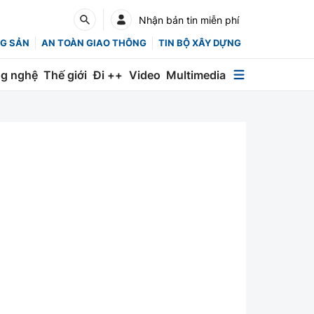
Nhận bản tin miễn phí
G SẢN
AN TOÀN GIAO THÔNG
TIN BỘ XÂY DỰNG
g nghệ
Thế giới
Đi ++
Video
Multimedia
Multimedia
Special
Emagazine
Photo
Infographic
English
Các chuyên trang