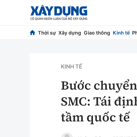
Thời sự
Xây dựng
Giao thông
Kinh tế
P
Thời sự
Xây dựng
Chính trị
Chỉ đạo điều h
KINH TẾ
Xã hội
Quy hoạch kiến
Bước chuyển
Chuyện dọc đường
Vật liệu xây dự
SMC: Tái địn
Cải chính
Giám định chất
tầm quốc tế
Quản lý đô thị