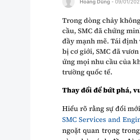
Hoàng Dũng
09/01/202
-
Pháp luật
An toàn giao t
Trong dòng chảy không 
Thanh tra
Giao thông 24
cầu, SMC đã chứng min
An ninh hình sự
ATGT địa phươ
đầy mạnh mẽ. Tái định 
Điều tra
Văn hóa giao t
bị cơ giới, SMC đã vươn
ứng mọi nhu cầu của kh
Pháp đình
Lái xe an toàn
trường quốc tế.
Hỏi - Đáp
Chung tay vì A
Thay đổi để bứt phá, v
Gương sáng gi
xem thêm
Hiểu rõ rằng sự đổi mới
SMC Services and Engin
Chất lượng sống
Văn hóa - Giải T
ngoặt quan trọng trong
Giáo dục
Văn hóa