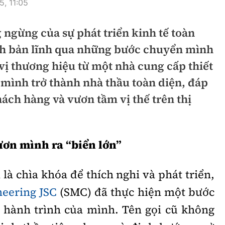
5, 11:05
hông
Đường thủy
ngừng của sự phát triển kinh tế toàn
h
Hàng hải
h bản lĩnh qua những bước chuyển mình
ng
Đường sắt đô thị
vị thương hiệu từ một nhà cung cấp thiết
hông
 mình trở thành nhà thầu toàn diện, đáp
Nhà thầu
ách hàng và vươn tầm vị thế trên thị
Mời thầu - Đấu thầu
TGT
Thi viết về Ngành
ươn mình ra “biển lớn”
ao thông
 là chìa khóa để thích nghi và phát triển,
eering JSC
(SMC) đã thực hiện một bước
rí
Thể thao
Công nghệ
 hành trình của mình. Tên gọi cũ không
Bóng đá
Công nghệ mới