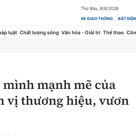
Thứ Bảy, 8/8/2026
XE GIAO THÔNG
BẤT ĐỘN
háp luật
Chất lượng sống
Văn hóa - Giải trí
Thể thao
Côn
Giao thông
Kinh tế
ành
Quản lý
Thị trường
 trúc
Đường bộ
Tài chính
 mình mạnh mẽ của
ng
Hàng không
Chứng khoán
h vị thương hiệu, vươn
 lượng
Đường sắt
Bảo hiểm
Đường sắt tốc độ cao
Doanh nghiệp
Đăng kiểm
xem thêm