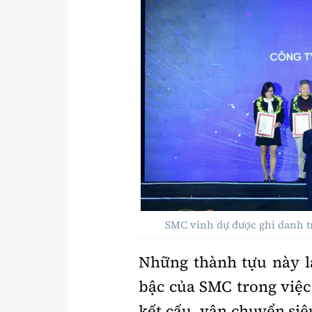
SMC vinh dự được ghi danh tr
Những thành tựu này l
bậc của SMC trong việc 
kết cấu, vận chuyển siê