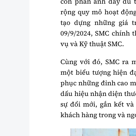
còn phản ánh đầy đủ 
Y tế
Showbiz
rộng quy mô hoạt động 
tạo dựng những giá t
Đời sống
Điện ảnh
09/9/2024, SMC chính t
Lao động - Công đoàn
Âm nhạc
vụ và Kỹ thuật SMC.
Thế giới
Đi ++
Thời sự Quốc tế
Du lịch
Cùng với đó, SMC ra m
Hồ sơ tài liệu
Khám phá
một biểu tượng hiện đ
phục những đỉnh cao mớ
Thế giới giao thông
Lối sống
dấu hiệu nhận diện thư
Thế giới xây dựng
Ẩm thực
sự đổi mới, gắn kết và 
khách hàng trong và ng