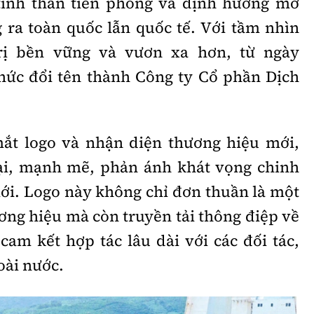
tinh thần tiên phong và định hướng mở
Bình luận
Sản phẩm mới
ra toàn quốc lẫn quốc tế. Với tầm nhìn
rị bền vững và vươn xa hơn, từ ngày
Hậu trường sao
AI
hức đổi tên thành Công ty Cổ phần Dịch
360 độ thể thao
Tư vấn
Video
Thời sự
ắt logo và nhận diện thương hiệu mới,
Khám phá
ại, mạnh mẽ, phản ánh khát vọng chinh
i. Logo này không chỉ đơn thuần là một
Camera giao thông
ơng hiệu mà còn truyền tải thông điệp về
Câu chuyện giao thông
cam kết hợp tác lâu dài với các đối tác,
Lăng kính xây dựng
oài nước.
Giải trí - Thể thao