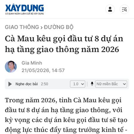
TIN BỘ XÂY DỰNG
GIAO THÔNG
ĐƯỜNG BỘ
Cà Mau kêu gọi đầu tư 8 dự án
hạ tầng giao thông năm 2026
CHUYÊN MỤC
Gia Minh
21/05/2026, 14:57
Mới nhất
Nghe đọc bài
2:50
Thời sự
Trong năm 2026, tỉnh Cà Mau kêu gọi
đầu tư 8 dự án hạ tầng giao thông, với
Chính trị
Xây dựng
kỳ vọng các dự án kêu gọi đầu tư sẽ tạo
Xã hội
Chỉ đạo điều hành
động lực thúc đẩy tăng trưởng kinh tế -
Giao thông