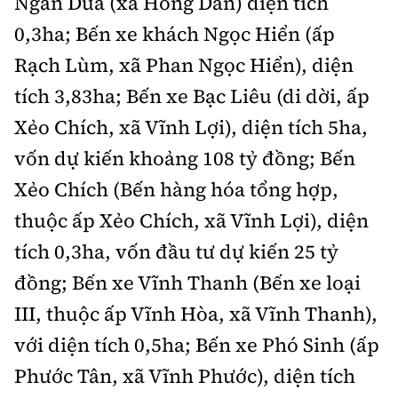
Ngan Dừa (xã Hồng Dân) diện tích
Tổng biên tập:
Nguyễn Thị Hồng Nga
0,3ha; Bến xe khách Ngọc Hiển (ấp
Phó Tổng biên tập:
Nguyễn Sơn Tùng,
Rạch Lùm, xã Phan Ngọc Hiển), diện
Nguyễn Đức Thắng, La Đức Hùng
tích 3,83ha; Bến xe Bạc Liêu (di dời, ấp
Hotline:
Quảng cáo và Phát hành:
0901 514 799
0915 057 282
Xẻo Chích, xã Vĩnh Lợi), diện tích 5ha,
vốn dự kiến khoảng 108 tỷ đồng; Bến
Email:
bandoc@baoxaydung.vn
Cấm sao chép dưới mọi hình thức nếu không có sự
Xẻo Chích (Bến hàng hóa tổng hợp,
chấp thuận bằng văn bản.
thuộc ấp Xẻo Chích, xã Vĩnh Lợi), diện
tích 0,3ha, vốn đầu tư dự kiến 25 tỷ
đồng; Bến xe Vĩnh Thanh (Bến xe loại
III, thuộc ấp Vĩnh Hòa, xã Vĩnh Thanh),
Thông tin tòa
với diện tích 0,5ha; Bến xe Phó Sinh (ấp
soạn
Phước Tân, xã Vĩnh Phước), diện tích