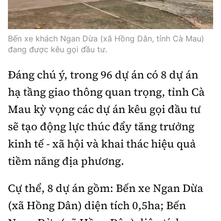
Thế giới
Gương sáng giao thông
Âm nhạc
Nhà thầu
Hậu trường sao
Sản phẩm mới
Thời sự Quốc tế
Đi ++
Bến xe khách Ngan Dừa (xã Hồng Dân, tỉnh Cà Mau)
Mời thầu - Đấu thầu
360 độ thể thao
Tư vấn
đang được kêu gọi đầu tư.
Hồ sơ tài liệu
Du lịch
Video
Thi viết về GTVT
Đáng chú ý, trong 96 dự án có 8 dự án
Thế giới giao thông
Khám phá
Thời sự
hạ tầng giao thông quan trọng, tỉnh Cà
Thế giới xây dựng
Lối sống
Mau kỳ vọng các dự án kêu gọi đầu tư
Khám phá
sẽ tạo động lực thúc đẩy tăng trưởng
Ẩm thực
Camera giao thông
kinh tế - xã hội và khai thác hiệu quả
Cơ quan chủ quản: Bộ Xây dựng
tiềm năng địa phương.
Câu chuyện giao thông
Giấy phép số: 03/GP-BVHTTDL, cấp ngày 1/4/2025.
Giải trí - Thể thao
Cự thể, 8 dự án gồm: Bến xe Ngan Dừa
Tòa soạn: Số 2 Nguyễn Công Hoan, phường Giảng Võ,
(xã Hồng Dân) diện tích 0,5ha; Bến
Hà Nội.