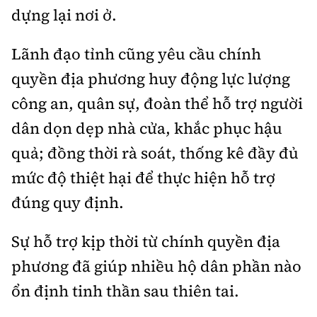
Tổng biên tập:
Nguyễn Thị Hồng Nga
dựng lại nơi ở.
Phó Tổng biên tập:
Nguyễn Sơn Tùng,
Lãnh đạo tỉnh cũng yêu cầu chính
Nguyễn Đức Thắng, La Đức Hùng
quyền địa phương huy động lực lượng
Hotline:
Quảng cáo và Phát hành:
0901 514 799
0915 057 282
công an, quân sự, đoàn thể hỗ trợ người
Email:
bandoc@baoxaydung.vn
dân dọn dẹp nhà cửa, khắc phục hậu
Cấm sao chép dưới mọi hình thức nếu không có sự
quả; đồng thời rà soát, thống kê đầy đủ
chấp thuận bằng văn bản.
mức độ thiệt hại để thực hiện hỗ trợ
đúng quy định.
Sự hỗ trợ kịp thời từ chính quyền địa
Thông tin tòa
phương đã giúp nhiều hộ dân phần nào
soạn
ổn định tinh thần sau thiên tai.