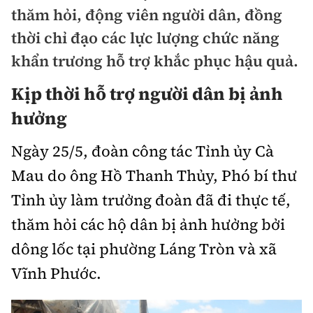
Chuyện dọc đường
thăm hỏi, động viên người dân, đồng
Quy hoạch kiến trúc
Quản lý
Kinh tế
thời chỉ đạo các lực lượng chức năng
Cải chính
Vật liệu xây dựng
khẩn trương hỗ trợ khắc phục hậu quả.
Đường bộ
Thị trường
Pháp luật
Giám định chất lượng
Kịp thời hỗ trợ người dân bị ảnh
Hàng không
Tài chính
Thanh tra
hưởng
An toàn giao thông
Quản lý đô thị
Đường sắt
Chứng khoán
An ninh hình sự
Giao thông 24h
Ngày 25/5, đoàn công tác Tỉnh ủy Cà
Chất lượng sống
Đăng kiểm
Bảo hiểm
Mau do ông Hồ Thanh Thủy, Phó bí thư
Điều tra
ATGT địa phương
Giáo dục
Văn hóa - Giải Trí
Tỉnh ủy làm trưởng đoàn đã đi thực tế,
Đường sắt tốc độ cao
Doanh nghiệp
Pháp đình
Văn hóa giao thông
thăm hỏi các hộ dân bị ảnh hưởng bởi
Y tế
Văn hóa
Đường thủy
Thể thao
Hỏi - Đáp
dông lốc tại phường Láng Tròn và xã
Lái xe an toàn
Đời sống
Showbiz
Hàng hải
Vĩnh Phước.
Bóng đá
Công nghệ
Chung tay vì ATGT
Lao động - Công đoàn
Điện ảnh
Đường sắt đô thị
Bình luận
Công nghệ mới