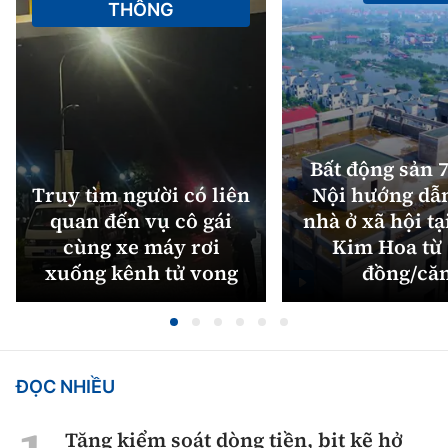
THÔNG
Bất động sản 7
Truy tìm người có liên
Nội hướng dẫ
quan đến vụ cô gái
nhà ở xã hội tạ
cùng xe máy rơi
Kim Hoa từ 
xuống kênh tử vong
đồng/că
ĐỌC NHIỀU
Tăng kiểm soát dòng tiền, bịt kẽ hở