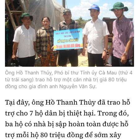
Thế giới
Gương sáng giao thông
Âm nhạc
Nhà thầu
Hậu trường sao
Sản phẩm mới
Thời sự Quốc tế
Đi ++
Mời thầu - Đấu thầu
360 độ thể thao
Tư vấn
Hồ sơ tài liệu
Du lịch
Video
Thi viết về GTVT
Thế giới giao thông
Khám phá
Thời sự
Thế giới xây dựng
Lối sống
Khám phá
Ông Hồ Thanh Thủy, Phó bí thư Tỉnh ủy Cà Mau (thứ 4
từ trái sang) trao hỗ trợ một căn nhà trị giá 80 triệu
Ẩm thực
Camera giao thông
đồng cho gia đình anh Nguyễn Văn Sự.
Cơ quan chủ quản: Bộ Xây dựng
Tại đây, ông Hồ Thanh Thủy đã trao hỗ
Câu chuyện giao thông
Giấy phép số: 03/GP-BVHTTDL, cấp ngày 1/4/2025.
trợ cho 7 hộ dân bị thiệt hại. Trong đó,
Giải trí - Thể thao
Tòa soạn: Số 2 Nguyễn Công Hoan, phường Giảng Võ,
ba hộ có nhà bị sập hoàn toàn được hỗ
Hà Nội.
trợ mỗi hộ 80 triệu đồng để sớm xây