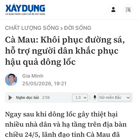
TIN BỘ XÂY DỰNG
CHẤT LƯỢNG SỐNG
ĐỜI SỐNG
Cà Mau: Khôi phục đường sá,
hỗ trợ người dân khắc phục
hậu quả dông lốc
CHUYÊN MỤC
Gia Minh
Mới nhất
25/05/2026, 19:21
Thời sự
Nghe đọc bài
2:59
Chính trị
Ngay sau khi dông lốc gây thiệt hại
Xây dựng
nhiều nhà dân và hạ tầng trên địa bàn
Xã hội
Chỉ đạo điều hành
chiều 24/5, lãnh đạo tỉnh Cà Mau đã
Giao thông