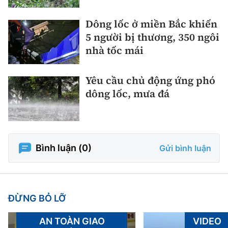
Dông lốc ở miền Bắc khiến
5 người bị thương, 350 ngôi
nhà tốc mái
Yêu cầu chủ động ứng phó
dông lốc, mưa đá
Bình luận (
0
)
Gửi bình luận
ĐỪNG BỎ LỠ
AN TOÀN GIAO
VIDEO