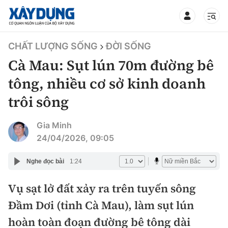
TIN BỘ XÂY DỰNG
CHẤT LƯỢNG SỐNG
ĐỜI SỐNG
Cà Mau: Sụt lún 70m đường bê
tông, nhiều cơ sở kinh doanh
trôi sông
CHUYÊN MỤC
Gia Minh
Mới nhất
24/04/2026, 09:05
Thời sự
Nghe đọc bài
1:24
Chính trị
Vụ sạt lở đất xảy ra trên tuyến sông
Xây dựng
Đầm Dơi (tỉnh Cà Mau), làm sụt lún
Xã hội
Chỉ đạo điều hành
hoàn toàn đoạn đường bê tông dài
Giao thông