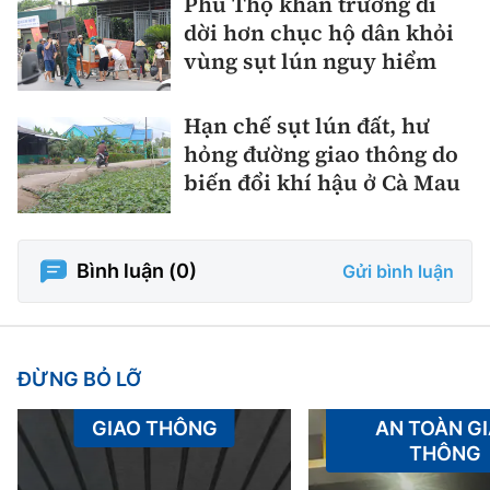
Phú Thọ khẩn trương di
dời hơn chục hộ dân khỏi
vùng sụt lún nguy hiểm
Hạn chế sụt lún đất, hư
hỏng đường giao thông do
biến đổi khí hậu ở Cà Mau
Bình luận (
0
)
Gửi bình luận
ĐỪNG BỎ LỠ
GIAO THÔNG
AN TOÀN G
THÔNG