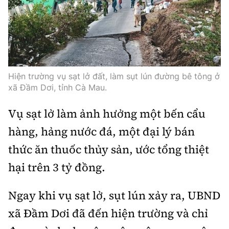
Thế giới
Gương sáng giao thông
Âm nhạc
Nhà thầu
Hậu trường sao
Sản phẩm mới
Thời sự Quốc tế
Đi ++
Mời thầu - Đấu thầu
360 độ thể thao
Tư vấn
Hồ sơ tài liệu
Du lịch
Video
Thi viết về GTVT
Hiện trường vụ sạt lở đất, làm sụt lún đường bê tông ở
Thế giới giao thông
Khám phá
xã Đầm Dơi, tỉnh Cà Mau.
Thời sự
Thế giới xây dựng
Lối sống
Vụ sạt lở làm ảnh hưởng một bến cẩu
Khám phá
hàng, hảng nước đá, một đại lý bán
Ẩm thực
Camera giao thông
thức ăn thuốc thủy sản, ước tổng thiệt
Cơ quan chủ quản: Bộ Xây dựng
hại trên 3 tỷ đồng.
Câu chuyện giao thông
Giấy phép số: 03/GP-BVHTTDL, cấp ngày 1/4/2025.
Giải trí - Thể thao
Ngay khi vụ sạt lở, sụt lún xảy ra, UBND
Tòa soạn: Số 2 Nguyễn Công Hoan, phường Giảng Võ,
xã Đầm Dơi đã đến hiện trường và chỉ
Hà Nội.