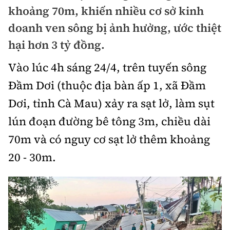
Chuyện dọc đường
khoảng 70m, khiến nhiều cơ sở kinh
Quy hoạch kiến trúc
Quản lý
Kinh tế
doanh ven sông bị ảnh hưởng, ước thiệt
Cải chính
Vật liệu xây dựng
hại hơn 3 tỷ đồng.
Đường bộ
Thị trường
Pháp luật
Giám định chất lượng
Vào lúc 4h sáng 24/4, trên tuyến sông
Hàng không
Tài chính
Thanh tra
Đầm Dơi (thuộc địa bàn ấp 1, xã Đầm
An toàn giao thông
Quản lý đô thị
Đường sắt
Chứng khoán
Dơi, tỉnh Cà Mau) xảy ra sạt lở, làm sụt
An ninh hình sự
Giao thông 24h
Chất lượng sống
lún đoạn đường bê tông 3m, chiều dài
Đăng kiểm
Bảo hiểm
Điều tra
ATGT địa phương
70m và có nguy cơ sạt lở thêm khoảng
Giáo dục
Văn hóa - Giải Trí
Đường sắt tốc độ cao
Doanh nghiệp
Pháp đình
20 - 30m.
Văn hóa giao thông
Y tế
Văn hóa
Đường thủy
Thể thao
Hỏi - Đáp
Lái xe an toàn
Đời sống
Showbiz
Hàng hải
Bóng đá
Công nghệ
Chung tay vì ATGT
Lao động - Công đoàn
Điện ảnh
Đường sắt đô thị
Bình luận
Công nghệ mới