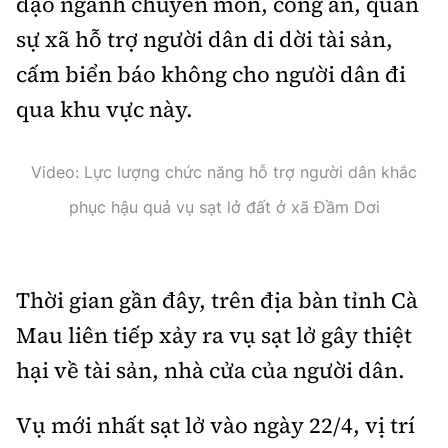
đạo ngành chuyên môn, công an, quân
Tổng biên tập:
Nguyễn Thị Hồng Nga
sự xã hỗ trợ người dân di dời tài sản,
Phó Tổng biên tập:
Nguyễn Sơn Tùng,
cấm biển báo không cho người dân đi
Nguyễn Đức Thắng, La Đức Hùng
qua khu vực này.
Hotline:
Quảng cáo và Phát hành:
0901 514 799
0915 057 282
Video: Lực lượng chức năng hỗ trợ người dân khắc
Email:
bandoc@baoxaydung.vn
Cấm sao chép dưới mọi hình thức nếu không có sự
phục hậu quả vụ sạt lở đất ở xã Đầm Dơi
chấp thuận bằng văn bản.
Thời gian gần đây, trên địa bàn tỉnh Cà
Mau liên tiếp xảy ra vụ sạt lở gây thiệt
hại về tài sản, nhà cửa của người dân.
Thông tin tòa
soạn
Vụ mới nhất sạt lở vào ngày 22/4, vị trí