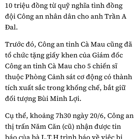
Tổng biên tập:
Nguyễn Thị Hồng Nga
10 triệu đồng từ quỹ nghĩa tình đồng
Phó Tổng biên tập:
đội Công an nhân dân cho anh Trần A
Nguyễn Sơn Tùng,
Nguyễn Đức Thắng, La Đức Hùng
Đal.
Hotline:
Quảng cáo và Phát hành:
0901 514 799
0915 057 282
Trước đó, Công an tỉnh Cà Mau cũng đã
tổ chức tặng giấy khen của Giám đốc
Email:
bandoc@baoxaydung.vn
Cấm sao chép dưới mọi hình thức nếu không có sự
Công an tỉnh Cà Mau cho 5 chiến sĩ
chấp thuận bằng văn bản.
thuộc Phòng Cảnh sát cơ động có thành
tích xuất sắc trong khống chế, bắt giữ
đối tượng Bùi Minh Lợi.
Cụ thể, khoảng 7h30 ngày 20/6, Công an
Thông tin tòa
soạn
thị trấn Năm Căn (cũ) nhận được tin
báo của bà L.T.H trình báo về việc bị