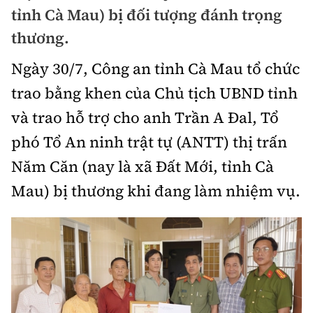
Chuyện dọc đường
tỉnh Cà Mau) bị đối tượng đánh trọng
Quy hoạch kiến trúc
Quản lý
Kinh tế
thương.
Cải chính
Vật liệu xây dựng
Đường bộ
Thị trường
Ngày 30/7, Công an tỉnh Cà Mau tổ chức
Pháp luật
Giám định chất lượng
trao bằng khen của Chủ tịch UBND tỉnh
Hàng không
Tài chính
Thanh tra
An toàn giao thông
và trao hỗ trợ cho anh Trần A Đal, Tổ
Quản lý đô thị
Đường sắt
Chứng khoán
phó Tổ An ninh trật tự (ANTT) thị trấn
An ninh hình sự
Giao thông 24h
Chất lượng sống
Đăng kiểm
Năm Căn (nay là xã Đất Mới, tỉnh Cà
Bảo hiểm
Điều tra
ATGT địa phương
Mau) bị thương khi đang làm nhiệm vụ.
Giáo dục
Văn hóa - Giải Trí
Đường sắt tốc độ cao
Doanh nghiệp
Pháp đình
Văn hóa giao thông
Y tế
Văn hóa
Đường thủy
Thể thao
Hỏi - Đáp
Lái xe an toàn
Đời sống
Showbiz
Hàng hải
Bóng đá
Công nghệ
Chung tay vì ATGT
Lao động - Công đoàn
Điện ảnh
Đường sắt đô thị
Bình luận
Công nghệ mới