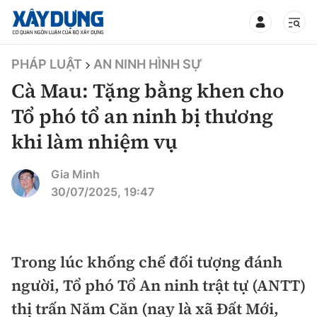
TIN BỘ XÂY DỰNG
PHÁP LUẬT
AN NINH HÌNH SỰ
Cà Mau: Tặng bằng khen cho
Tổ phó tổ an ninh bị thương
khi làm nhiệm vụ
CHUYÊN MỤC
Gia Minh
Mới nhất
30/07/2025, 19:47
Thời sự
Chính trị
Trong lúc khống chế đối tượng đánh
Xây dựng
người, Tổ phó Tổ An ninh trật tự (ANTT)
Xã hội
Chỉ đạo điều hành
thị trấn Năm Căn (nay là xã Đất Mới,
Giao thông