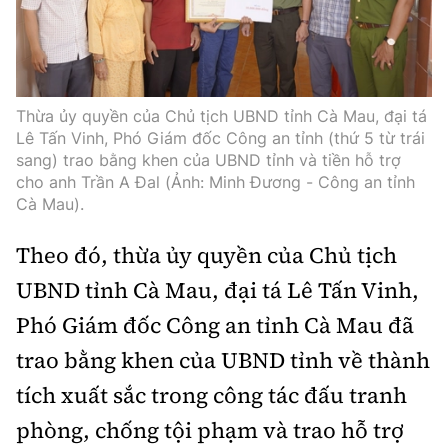
Thế giới
Gương sáng giao thông
Âm nhạc
Nhà thầu
Hậu trường sao
Sản phẩm mới
Thời sự Quốc tế
Đi ++
Mời thầu - Đấu thầu
360 độ thể thao
Tư vấn
Hồ sơ tài liệu
Du lịch
Thừa ủy quyền của Chủ tịch UBND tỉnh Cà Mau, đại tá
Video
Thi viết về GTVT
Lê Tấn Vinh, Phó Giám đốc Công an tỉnh (thứ 5 từ trái
Thế giới giao thông
sang) trao bằng khen của UBND tỉnh và tiền hỗ trợ
Khám phá
Thời sự
cho anh Trần A Đal (Ảnh: Minh Đương - Công an tỉnh
Cà Mau).
Thế giới xây dựng
Lối sống
Khám phá
Theo đó, thừa ủy quyền của Chủ tịch
Ẩm thực
Camera giao thông
UBND tỉnh Cà Mau, đại tá Lê Tấn Vinh,
Cơ quan chủ quản: Bộ Xây dựng
Phó Giám đốc Công an tỉnh Cà Mau đã
Câu chuyện giao thông
Giấy phép số: 03/GP-BVHTTDL, cấp ngày 1/4/2025.
trao bằng khen của UBND tỉnh về thành
Giải trí - Thể thao
Tòa soạn: Số 2 Nguyễn Công Hoan, phường Giảng Võ,
tích xuất sắc trong công tác đấu tranh
Hà Nội.
phòng, chống tội phạm và trao hỗ trợ