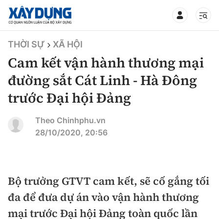
TIN BỘ XÂY DỰNG
THỜI SỰ
XÃ HỘI
Cam kết vận hành thương mại
đường sắt Cát Linh - Hà Đông
trước Đại hội Đảng
CHUYÊN MỤC
Theo Chinhphu.vn
Mới nhất
28/10/2020, 20:56
Thời sự
Chính trị
Bộ trưởng GTVT cam kết, sẽ cố gắng tối
Xây dựng
đa để đưa dự án vào vận hành thương
Xã hội
Chỉ đạo điều hành
mại trước Đại hội Đảng toàn quốc lần
Giao thông