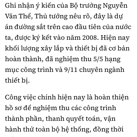
Tổng biên tập:
Nguyễn Thị Hồng Nga
Ghi nhận ý kiến của Bộ trưởng Nguyễn
Phó Tổng biên tập:
Văn Thể, Thủ tướng nêu rõ, đây là dự
Nguyễn Sơn Tùng,
Nguyễn Đức Thắng, La Đức Hùng
án đường sắt trên cao đầu tiên của nước
Hotline:
Quảng cáo và Phát hành:
ta, được ký kết vào năm 2008. Hiện nay
0901 514 799
0915 057 282
khối lượng xây lắp và thiết bị đã cơ bản
Email:
bandoc@baoxaydung.vn
hoàn thành, đã nghiệm thu 5/5 hạng
Cấm sao chép dưới mọi hình thức nếu không có sự
mục công trình và 9/11 chuyên ngành
chấp thuận bằng văn bản.
thiết bị.
Công việc chính hiện nay là hoàn thiện
hồ sơ để nghiệm thu các công trình
Thông tin tòa
thành phần, thanh quyết toán, vận
soạn
hành thử toàn bộ hệ thống, đồng thời