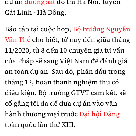
dự án
đường sắt
đô thị Hà Nội, tuyến
Thế giới
Gương sáng giao thông
Âm nhạc
Nhà thầu
Cát Linh - Hà Đông.
Hậu trường sao
Sản phẩm mới
Thời sự Quốc tế
Đi ++
Mời thầu - Đấu thầu
360 độ thể thao
Báo cáo tại cuộc họp,
Bộ trưởng Nguyễn
Tư vấn
Hồ sơ tài liệu
Du lịch
Văn Thể
cho biết, từ nay đến giữa tháng
Video
Thi viết về GTVT
Thế giới giao thông
11/2020, từ 8 đến 10 chuyên gia tư vấn
Khám phá
Thời sự
của Pháp sẽ sang Việt Nam để đánh giá
Thế giới xây dựng
Lối sống
Khám phá
an toàn dự án. Sau đó, phấn đấu trong
tháng 12, hoàn thành nghiệm thu có
Ẩm thực
Camera giao thông
điều kiện. Bộ trưởng GTVT cam kết, sẽ
Cơ quan chủ quản: Bộ Xây dựng
Câu chuyện giao thông
cố gắng tối đa để đưa dự án vào vận
Giấy phép số: 03/GP-BVHTTDL, cấp ngày 1/4/2025.
hành thương mại trước
Đại hội Đảng
Giải trí - Thể thao
Tòa soạn: Số 2 Nguyễn Công Hoan, phường Giảng Võ,
toàn quốc lần thứ XIII.
Hà Nội.