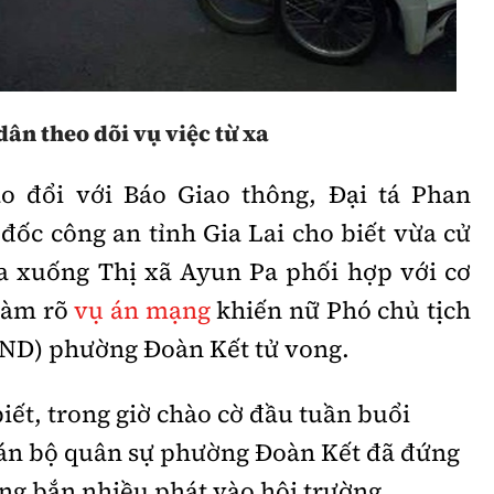
Bình luận
Sản phẩm mới
Hậu trường sao
AI
360 độ thể thao
Tư vấn
dân theo dõi vụ việc từ xa
Video
ao đổi với Báo Giao thông, Đại tá Phan
Thời sự
ốc công an tỉnh Gia Lai cho biết vừa cử
Khám phá
ra xuống Thị xã Ayun Pa phối hợp với cơ
 làm rõ
vụ án mạng
Camera giao thông
khiến nữ Phó chủ tịch
ND) phường Đoàn Kết tử vong.
Câu chuyện giao thông
Lăng kính xây dựng
iết, trong giờ chào cờ đầu tuần buổi
 cán bộ quân sự phường Đoàn Kết đã đứng
Giải trí - Thể thao
ng bắn nhiều phát vào hội trường