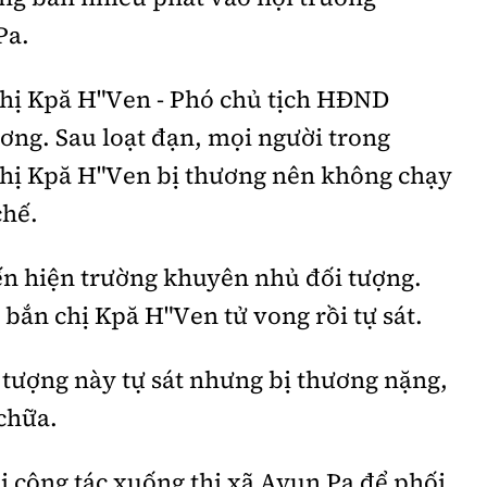
Pa.
chị Kpă H"Ven - Phó chủ tịch HĐND
ơng. Sau loạt đạn, mọi người trong
chị Kpă H"Ven bị thương nên không chạy
chế.
n hiện trường khuyên nhủ đối tượng.
 bắn chị Kpă H"Ven tử vong rồi tự sát.
i tượng này tự sát nhưng bị thương nặng,
chữa.
i công tác xuống thị xã Ayun Pa để phối