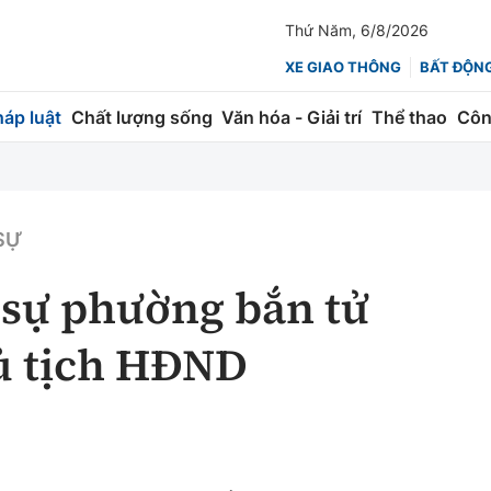
Thứ Năm, 6/8/2026
XE GIAO THÔNG
BẤT ĐỘN
háp luật
Chất lượng sống
Văn hóa - Giải trí
Thể thao
Côn
Giao thông
Kinh tế
ành
Quản lý
Thị trường
 SỰ
 trúc
Đường bộ
Tài chính
 sự phường bắn tử
ng
Hàng không
Chứng khoán
ủ tịch HĐND
 lượng
Đường sắt
Bảo hiểm
Đường sắt tốc độ cao
Doanh nghiệp
Đăng kiểm
xem thêm