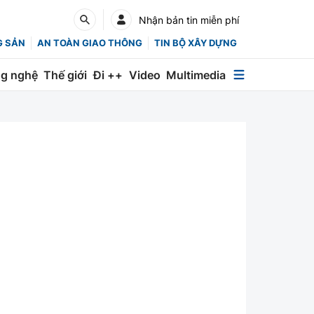
Nhận bản tin miễn phí
G SẢN
AN TOÀN GIAO THÔNG
TIN BỘ XÂY DỰNG
g nghệ
Thế giới
Đi ++
Video
Multimedia
Multimedia
Special
Emagazine
Photo
Infographic
English
Các chuyên trang