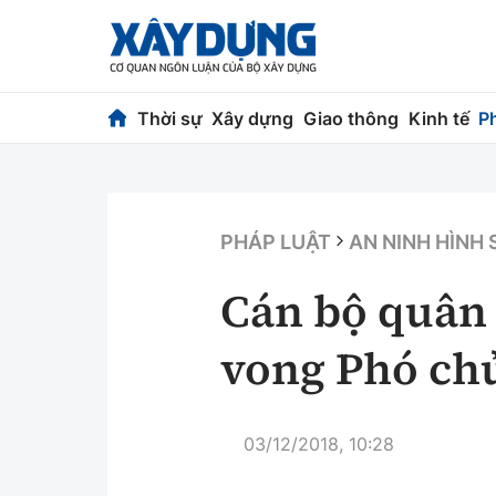
Thời sự
Xây dựng
Giao thông
Kinh tế
P
Thời sự
Xây dựng
Chính trị
Chỉ đạo điều h
PHÁP LUẬT
AN NINH HÌNH
Xã hội
Quy hoạch kiến
Cán bộ quân
Chuyện dọc đường
Vật liệu xây dự
vong Phó ch
Cải chính
Giám định chất
Quản lý đô thị
03/12/2018, 10:28