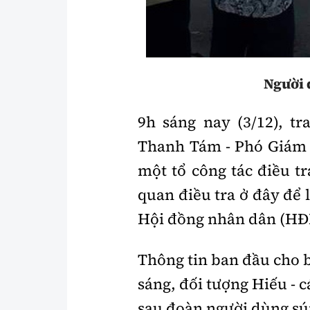
Y tế
Showbiz
Đời sống
Điện ảnh
Lao động - Công đoàn
Âm nhạc
Người 
Thế giới
Đi ++
9h sáng nay (3/12), tr
Thời sự Quốc tế
Du lịch
Thanh Tám - Phó Giám đ
Hồ sơ tài liệu
Khám phá
một tổ công tác điều t
Thế giới giao thông
quan điều tra ở đây để
Lối sống
Hội đồng nhân dân (HĐ
Thế giới xây dựng
Ẩm thực
Thông tin ban đầu cho b
sáng, đối tượng Hiếu -
sau đoàn người dùng sú